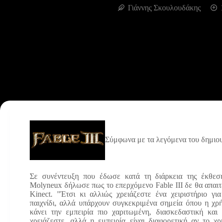
Γιάννης Σκουλουδάκης
Σύμφωνα με τα λεγόμενα του δημιου
Σε συνέντευξη που έδωσε κατά τη διάρκεια της έκθεσ
Molyneux δήλωσε πως το επερχόμενο Fable III δε θα απαιτ
Kinect. "Έτσι κι αλλιώς χρειάζεστε ένα χειριστήριο για
παιχνίδι, αλλά υπάρχουν συγκεκριμένα σημεία όπου η χρή
κάνει την εμπειρία πιο χαριτωμένη, διασκεδαστική και
χρειάζεστε, αλλά η εμπειρία είναι διαφορετική αν το χρ