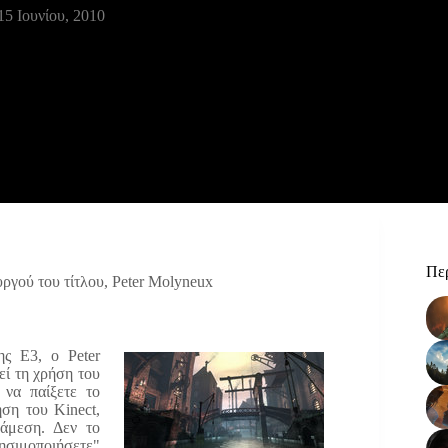
15 Ιουνίου, 2010
Περ
ργού του τίτλου, Peter Molyneux
ης Ε3, ο Peter
εί τη χρήση του
 να παίξετε το
ση του Kinect,
 άμεση. Δεν το
ησιμοποιήσετε"