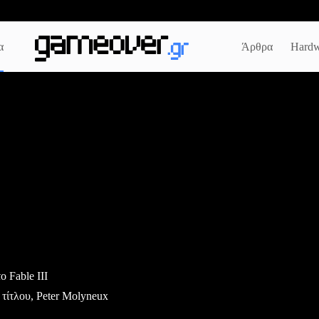
α
Άρθρα
Hardw
ο Fable III
τίτλου, Peter Molyneux