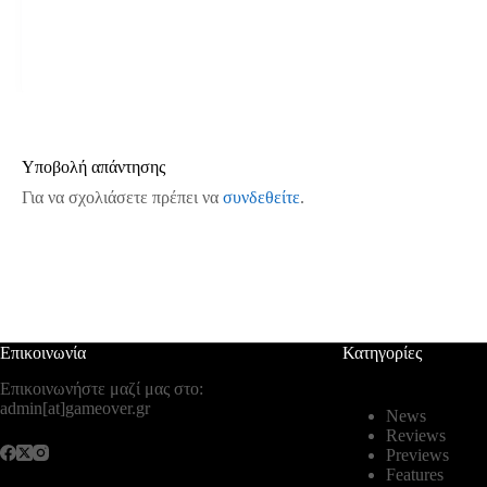
Υποβολή απάντησης
Για να σχολιάσετε πρέπει να
συνδεθείτε
.
Επικοινωνία
Κατηγορίες
Επικοινωνήστε μαζί μας στο:
admin[at]gameover.gr
News
Reviews
Previews
Features