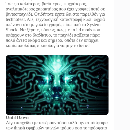
Ίσως ο καλύτερος, βαθύτερος, ψυχρότερος,
αναλυτικότερος χαρακτήρας που έχει γραφτεί ποτέ σε
βιντεοπαιχνίδι. Οτιδήποτε έχετε δει στο παρελθόν για
technofear, AIs, τεχνολογική καταστροφή κ.λπ. ωχριά
απέναντι στο μεγαλείο γραφής πίσω από το System
Shock. Να ξέρετε, πάντως, πως με τα hd mods που
υπάρχουν στο διαδίκτυο, το παιχνίδι παίζεται πάρα
πολύ άνετα ακόμα και σήμερα, οπότε δεν υπάρχει
καμία απολύτως δικαιολογία να μην το δείτε!
Until Dawn
Λίγα παιχνίδια μεταφέρουν τόσο καλά την ατμόσφαιρα
των thrash εφηβικών ταινιών τρόμου όσο το πρόσφατο