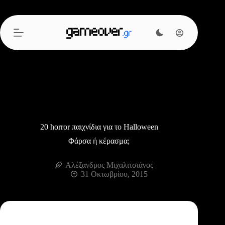
Μετάβαση
στο
περιεχόμενο
20 horror παιχνίδια για το Halloween
Φάρσα ή κέρασμα;
Αλέξανδρος Μιχαλιτσιάνος
31 Οκτωβρίου, 2015