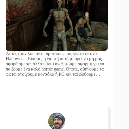
Αυτές ήταν λοιπόν οι προτάσεις μας για το φετινό
Halloween. Είπαμε, η γιορτή αυτή μπορεί να μη μας
αφορά άμεσα, αλλά πάντα αναζητούμε αφορμή για να
παίξουμε ένα καλό horror game. Οπότε, σβήνουμε τα
φώτα, ανοίγουμε κονσόλα ή PC και ταξιδεύουμε…