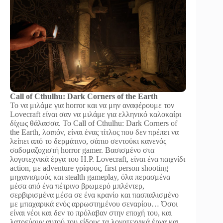
Call of Cthulhu: Dark Corners of the Earth
To να μιλάμε για horror και να μην αναφέρουμε τον
Lovecraft είναι σαν να μιλάμε για ελληνικό καλοκαίρι
δίχως θάλασσα. Το Call of Cthulhu: Dark Corners of
the Earth, λοιπόν, είναι ένας τίτλος που δεν πρέπει να
λείπει από το δερμάτινο, σάπιο σεντούκι κανενός
σαδομαζοχιστή horror gamer. Βασισμένο στα
λογοτεχνικά έργα του H.P. Lovecraft, είναι ένα παιχνίδι
action, με adventure γρίφους, first person shooting
μηχανισμούς και stealth gameplay, όλα περασμένα
μέσα από ένα πέτρινο βρωμερό μπλέντερ,
σερβιρισμένα μέσα σε ένα κρανίο και πασπαλισμένο
με μπαχαρικά ενός αρρωστημένου σεναρίου… Όσοι
είναι νέοι και δεν το πρόλαβαν στην εποχή του, και
λατρεύουν αυτού του είδους τα λογοτεχνικά έργα και