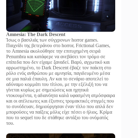
Amnesia: The Dark Descent
Ίσως ο βασιλιάς των σύγχρονων horror games.
Παιχνίδι της βετεράνου στο horror, Frictional Games,
το Amnesia ακολούθησε την επιτυχημένη σειρά
Penumbra και κατάφερε να ανεβάσει τον τρόμο σε
επίπεδα που δεν είχαμε ξαναδεί. Βαρύ, αγχωτικό και
αρρωστημένο, το Dark Descent έβαζε τον παίκτη στο
ρόλο ενός ανθρώπου με αμνησία, παγιδευμένο μέσα
σε μια παλιά έπαυλη. Αν και το σενάριο αποτελεί το
αδύναμο κομμάτι του τίτλου, με την εξέλιξή του να
γίνεται κυρίως με σημειώσεις και ηχητικά
ντοκουμέντα, η αδιανόητα καλά υφασμένη ατμόσφαιρα
και οι ατέλειωτες και έξυπνες τρομακτικές στιγμές που
το συνόδευαν, δημιούργησαν έναν τίτλο που απλά δεν
μπορούσες να παίξεις μόλις είχε πέσει ο ήλιος. Κρίμα
που το sequel του δε στάθηκε αντάξιο του ονόματός
του.