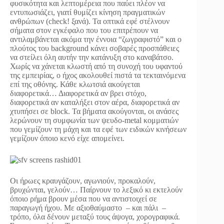
φυσικότητα και λεπτομέρεια που παύει πλέον να
εντυπωσιάζει, γιατί θυμίζει κίνηση πραγματικών
ανθρώπων (check! ξανά). Τα οπτικά εφέ στέλνουν
σήματα στον εγκέφαλο που του επιτρέπουν να
αντιλαμβάνεται ακόμα την έννοια “ζωγραφιστό” και ο
πλούτος του background κάνει σοβαρές προσπάθειες
να στείλει όλη αυτήν την κατάνυξη στο καναβάτσο.
Χωρίς να χάνεται κλωστή από τη συνοχή του υφαντού
της εμπειρίας, ο ήχος ακολουθεί πιστά τα τεκταινόμενα
επί της οθόνης. Κάθε κλωτσιά ακούγεται
διαφορετικά… Διαφορετικά αν βρει στόχο,
διαφορετικά αν καταλήξει στον αέρα, διαφορετικά αν
χτυπήσει σε block. Τα βήματα ακούγονται, οι ανάσες
λερώνουν τη συμφωνία των ψευδο-metal κομματιών
που γεμίζουν τη μάχη και τα εφέ των ειδικών κινήσεων
γεμίζουν όποιο κενό είχε απομείνει.
Οι ήρωες κραυγάζουν, αγωνιούν, προκαλούν,
βρυχώνται, γελούν… Παίρνουν το λεξικό κι εκτελούν
όποιο ρήμα βρουν μέσα που να αντιστοιχεί σε
παραγωγή ήχου. Με αξιοθαύμαστο – και πάλι –
τρόπο, όλα δένουν μεταξύ τους άψογα, χορογραφικά.