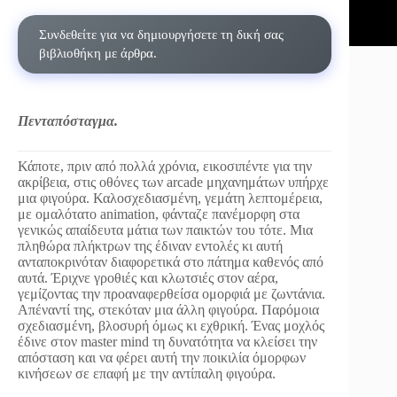
Συνδεθείτε για να δημιουργήσετε τη δική σας
βιβλιοθήκη με άρθρα.
Πενταπόσταγμα.
Κάποτε, πριν από πολλά χρόνια, εικοσιπέντε για την
ακρίβεια, στις οθόνες των arcade μηχανημάτων υπήρχε
μια φιγούρα. Καλοσχεδιασμένη, γεμάτη λεπτομέρεια,
με ομαλότατο animation, φάνταζε πανέμορφη στα
γενικώς απαίδευτα μάτια των παικτών του τότε. Μια
πληθώρα πλήκτρων της έδιναν εντολές κι αυτή
ανταποκρινόταν διαφορετικά στο πάτημα καθενός από
αυτά. Έριχνε γροθιές και κλωτσιές στον αέρα,
γεμίζοντας την προαναφερθείσα ομορφιά με ζωντάνια.
Απέναντί της, στεκόταν μια άλλη φιγούρα. Παρόμοια
σχεδιασμένη, βλοσυρή όμως κι εχθρική. Ένας μοχλός
έδινε στον master mind τη δυνατότητα να κλείσει την
απόσταση και να φέρει αυτή την ποικιλία όμορφων
κινήσεων σε επαφή με την αντίπαλη φιγούρα.