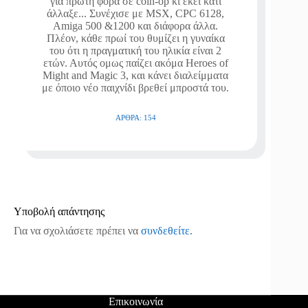
για πρώτη φορά σε coin-op κι εκεί κάτι
άλλαξε... Συνέχισε με MSX, CPC 6128,
Amiga 500 &1200 και διάφορα άλλα.
Πλέον, κάθε πρωί του θυμίζει η γυναίκα
του ότι η πραγματική του ηλικία είναι 2
ετών. Αυτός ομως παίζει ακόμα Heroes of
Might and Magic 3, και κάνει διαλείμματα
με όποιο νέο παιχνίδι βρεθεί μπροστά του.
ΆΡΘΡΑ: 154
Υποβολή απάντησης
Για να σχολιάσετε πρέπει να
συνδεθείτε
.
Επικοινωνία