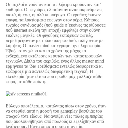
Οι μοχλοί κινούνταν και τα πλήκτρα κρούονταν κατ’
επιθυμία. Οι φιγούρες ελίσσονταν ανταποκρινόμενες
πιστά, άμεσα, ομαλά κι υπέροχα. Οι γροθιές έκαναν
επαφή, τα λακτίσματα έφευγαν στον αέρα. Κάποιος
τυχαίος συνδυασμός (πού guide σ’εκείνες τις αίθουσες,
πού internet εκείνη την εποχή) εμφάνιζε στην οθόνη
εικόνες μαγικές. Οι φιγούρες εκτόξευαν φωτιές,
περιστρέφονταν με τρόπο υπερφυσικό, τυλίγονταν με
λάμψεις. Ο master mind κατέγραφε την πληροφορία.
Έβαζε στον χώρο και το χρόνο της μάχης το
ενδεχόμενο εκτέλεσης κι αυτών των καταστροφικών
τεχνικών. Δίπλα του ακριβώς, ένας άλλος master mind
ερμήνευε τα ίδια ερεθίσματα εντελώς διαφορετικά κι
εφάρμοζε μια παντελώς διαφορετική τεχνική. Η
ελευθερία ήταν τέτοια που η κάθε μάχη άλλαζε κάθε
φορά, με κάθε παίκτη.
Εύλογο αποτέλεσμα, κοιτώντας πίσω στον χρόνο, ήταν
να στεφθεί αυτή η μορφή του gameplay βασιλιάς του
φτωχού τότε είδους. Να ανοίξει νέες πύλες εμπειρίας
που ακολουθήθηκαν από πολλούς κι εξελίχθηκαν από
λιγότερους. Πάντα όμως η ουσία ήταν μία: