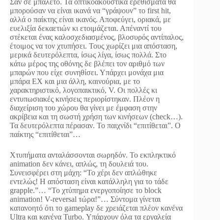
Σαν σε μπαλέτο. Τα οπτικοακουστικά ερεθίσματα θα
μπορούσαν να είναι ικανά να “γράψουν” το first hit,
αλλά ο παίκτης είναι ικανός. Αποφεύγει, οριακά, με
ευελιξία δεκαετιών κι ετοιμάζεται. Απέναντί του
στέκεται ένας καλοσχεδιασμένος, βλοσυρός αντίπαλος,
έτοιμος να τον χτυπήσει. Τους χωρίζει μια απόσταση,
μερικά δευτερόλεπτα, ίσως λίγα, ίσως πολλά. Στο
κάτω μέρος της οθόνης δε βλέπει τον αριθμό των
μπαρών που είχε συνηθίσει. Υπάρχει μονάχα μια
μπάρα ΕΧ και μια άλλη, καινούρια, με το
χαρακτηριστικό, λογοπαικτικό, V. Οι πολλές κι
εντυπωσιακές κινήσεις περιορίστηκαν. Πλέον η
διαχείριση του χώρου θα γίνει με έμφαση στην
ακρίβεια και τη σωστή χρήση των κινήσεων (check…).
Τα δευτερόλεπτα πέρασαν. Το παιχνίδι “επιτίθεται”. Ο
παίκτης “επιτίθεται”…
Χτυπήματα ανταλάσσονται σωρηδόν. Το εκπληκτικό
animation δεν κάνει, απλώς, τη δουλειά του.
Συνεισφέρει στη μάχη: “Το χέρι δεν απλώθηκε
εντελώς! Η απόσταση είναι κατάλληλη για το τάδε
grapple.”… “To χτύπημα ενεργοποίησε το block
animation! V-reversal τώρα!”… Σύντομα γίνεται
κατανοητό ότι το gameplay δε χρειάζεται πλέον κανένα
Ultra και κανένα Turbo. Υπάρχουν όλα τα εργαλεία