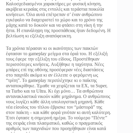
Καλοσχεδιασμένοι χαρακτήρες με φυσική κίνηση,
ακρίβεια κεραίας στις εντολές και τεράστια ποικιλία
κινήσεων. Όλα αυτά επέτρεπαν σ’ έναν ανθρώπινο
εγκέφαλο να διαχειριστεί το χώρο και το χρόνο της
μάχης κατά το δοκούν και να φτάσει στη νίκη ή την
ήττα. Η επανάληψη της προσπάθειας ήταν δεδομένη. Η
βελτίωση κι εξέλιξη αναπόφευκτη.
Τα χρόνια πέρασαν κι οι ικανότητες των παικτών
έφτασαν το gameplay μείγμα στα όριά του. Η εξέλιξή
τους έφερε την εξέλιξη του είδους. Προστέθηκαν
περισσότερες κινήσεις. Αυξήθηκε η ταχύτητα. Νέες
μπάρες επί της οθόνης προσέφεραν νέες διαστάσεις
στο παιχνίδι ακόμα κι αν έλλειπε ο φερόμενη ως
“τρίτη”. Το gameplay περιπλέχτηκε κι ο παίκτης
ανταποκρίθηκε. Έμαθε να χειρίζεται τα ΕΧ, τα Super,
τα Turbo και τα Ultra. Κι όχι μόνο… Τα ανθρώπινα
αντανακλαστικά νικούν κάθε μηχάνημα. Ο ανθρώπινος
νους λυγίζει κάθε άλλη υπολογιστική μηχανή. Κάθε
νέα είσοδος του τίτλου έβρισκε τον “μάστορά” της
στον παίκτη – και κάθε φορά γινόταν κι αυτή καλύτερη.
Έτσι έφτασε η σημερινή ημέρα. Το νούμερο “Πέντε”
της σειράς είναι πλασματικό, καθώς ο πραγματικός
αριθμός των παιχνιδιών που προηγήθηκαν είναι κατά