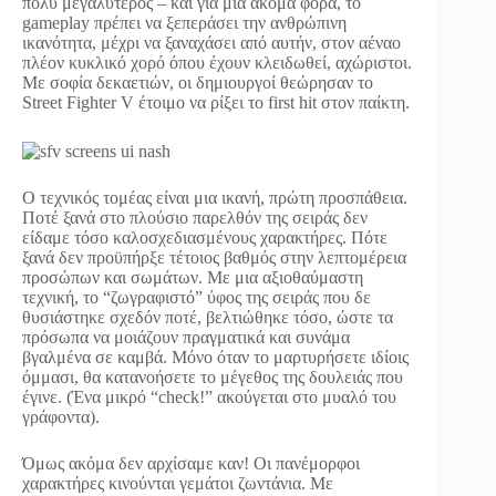
πολύ μεγαλύτερος – και για μια ακόμα φορά, το
gameplay πρέπει να ξεπεράσει την ανθρώπινη
ικανότητα, μέχρι να ξαναχάσει από αυτήν, στον αέναο
πλέον κυκλικό χορό όπου έχουν κλειδωθεί, αχώριστοι.
Με σοφία δεκαετιών, οι δημιουργοί θεώρησαν το
Street Fighter V έτοιμο να ρίξει το first hit στον παίκτη.
Ο τεχνικός τομέας είναι μια ικανή, πρώτη προσπάθεια.
Ποτέ ξανά στο πλούσιο παρελθόν της σειράς δεν
είδαμε τόσο καλοσχεδιασμένους χαρακτήρες. Πότε
ξανά δεν προϋπήρξε τέτοιος βαθμός στην λεπτομέρεια
προσώπων και σωμάτων. Με μια αξιοθαύμαστη
τεχνική, το “ζωγραφιστό” ύφος της σειράς που δε
θυσιάστηκε σχεδόν ποτέ, βελτιώθηκε τόσο, ώστε τα
πρόσωπα να μοιάζουν πραγματικά και συνάμα
βγαλμένα σε καμβά. Μόνο όταν το μαρτυρήσετε ιδίοις
όμμασι, θα κατανοήσετε το μέγεθος της δουλειάς που
έγινε. (Ένα μικρό “check!” ακούγεται στο μυαλό του
γράφοντα).
Όμως ακόμα δεν αρχίσαμε καν! Οι πανέμορφοι
χαρακτήρες κινούνται γεμάτοι ζωντάνια. Με