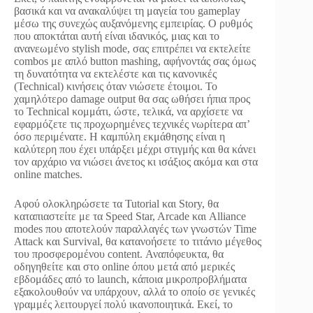
βασικά και να ανακαλύψει τη μαγεία του gameplay
μέσω της συνεχώς αυξανόμενης εμπειρίας. Ο ρυθμός
που αποκτάται αυτή είναι ιδανικός, μιας και το
ανανεωμένο stylish mode, σας επιτρέπει να εκτελείτε
combos με απλό button mashing, αφήνοντάς σας όμως
τη δυνατότητα να εκτελέστε και τις κανονικές
(Technical) κινήσεις όταν νιώσετε έτοιμοι. Το
χαμηλότερο damage output θα σας ωθήσει ήπια προς
το Technical κομμάτι, ώστε, τελικά, να αρχίσετε να
εφαρμόζετε τις προχωρημένες τεχνικές νωρίτερα απ’
όσο περιμένατε. Η καμπύλη εκμάθησης είναι η
καλύτερη που έχει υπάρξει μέχρι στιγμής και θα κάνει
τον αρχάριο να νιώσει άνετος κι ισάξιος ακόμα και στα
online matches.
Αφού ολοκληρώσετε τα Tutorial και Story, θα
καταπιαστείτε με τα Speed Star, Arcade και Alliance
modes που αποτελούν παραλλαγές των γνωστών Time
Attack και Survival, θα κατανοήσετε το τιτάνιο μέγεθος
του προσφερομένου content. Αναπόφευκτα, θα
οδηγηθείτε και στο online όπου μετά από μερικές
εβδoμάδες από το launch, κάποια μικροπροβλήματα
εξακολουθούν να υπάρχουν, αλλά το οποίο σε γενικές
γραμμές λειτουργεί πολύ ικανοποιητικά. Εκεί, το