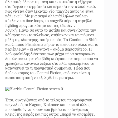
όλα αυτά, έδωσε τη μόνη και πειστικότατη εξήγηση
στο “αφού το τερμάτισα και κέρδισα τον τελικό κακό,
πώς γίνεται όταν ξεκινάω νέο παιχνίδι αυτός να είναι
πάλι εκεί;” Με μια σειρά αλλεπάλληλων φαύλων
κύκλων και time loops, το παιχνίδι πήρε τη στρεβλή
fighting πραγματικότητα και της έδωσε…
λογική. Πάνω σε αυτό το μοτίβο και συνεχίζοντας την
κάθαρση που το τελείωσε, στήθηκαν και τα επόμενα
μέλη της ιδιαίτερης, αυτής σειράς. Τα Continuum Shift
και Chrono Phantasma πήραν το δεδομένο υλικό και το
περιέπλεξαν – ει δυνατόν! – ακόμα περισσότερο. Η
λαβυρινθώδης διάσταση των μέχρι τώρα σεναριακών
δομών απέκτησε νέα βάθη κι έφτασε σε σημεία που να
χρειάζεται κανονικό λεξικό στο πλάι προκειμένου να
κατανοηθεί το τι πραγματικά συμβαίνει. Τώρα που
ήρθε ο καιρός του Central Fiction, επόμενο είναι η
κατάσταση αυτή να εξελιχθεί περαιτέρω.
Έτσι, συνεχίζοντας από το τέλος του προηγούμενου
παιχνιδιού, οι Kagura, Kokonoe και μερικοί άλλοι,
προσπαθούν να βρουν πού βρίσκεται ο άνθρωπος-
κλειδί της σειράς και πώς αυτός μπορεί να αποτρέψει