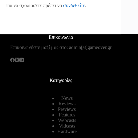
Για να σχολιάσετε πρέπει να
συνδεθείτε
.
Επικοινωνία
Επικοινωνήστε μαζί μας στο: admin[at]gameover.gr
Κατηγορίες
News
Reviews
Previews
Features
Webcasts
Vidcasts
Hardware