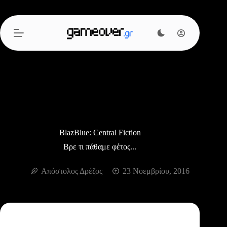
Μετάβαση
στο
περιεχόμενο
BlazBlue: Central Fiction
Βρε τι πάθαμε φέτος...
Απόστολος Δρέζος
23 Νοεμβρίου, 2016