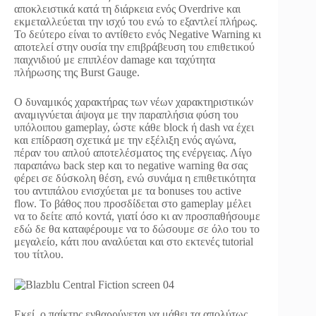
αποκλειστικά κατά τη διάρκεια ενός Overdrive και
εκμεταλλεύεται την ισχύ του ενώ το εξαντλεί πλήρως.
Το δεύτερο είναι το αντίθετο ενός Negative Warning κι
αποτελεί στην ουσία την επιβράβευση του επιθετικού
παιχνιδιού με επιπλέον damage και ταχύτητα
πλήρωσης της Burst Gauge.
Ο δυναμικός χαρακτήρας των νέων χαρακτηριστικών
αναμιγνύεται άψογα με την παραπλήσια φύση του
υπόλοιπου gameplay, ώστε κάθε block ή dash να έχει
και επίδραση σχετικά με την εξέλιξη ενός αγώνα,
πέραν του απλού αποτελέσματος της ενέργειας. Λίγο
παραπάνω back step και το negative warning θα σας
φέρει σε δύσκολη θέση, ενώ συνάμα η επιθετικότητα
του αντιπάλου ενισχύεται με τα bonuses του active
flow. Το βάθος που προσδίδεται στο gameplay μέλει
να το δείτε από κοντά, γιατί όσο κι αν προσπαθήσουμε
εδώ δε θα καταφέρουμε να το δώσουμε σε όλο του το
μεγαλείο, κάτι που αναλύεται και στο εκτενές tutorial
του τίτλου.
Εκεί, ο παίκτης ενθαρρύνεται να μάθει τα απολύτως