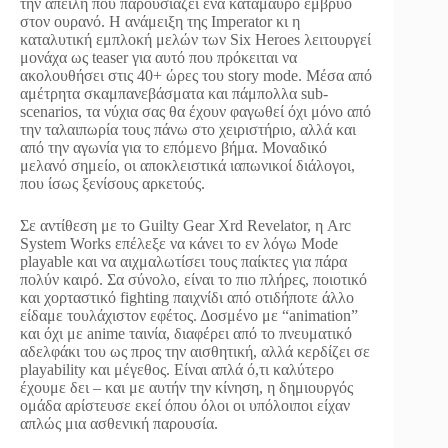
την απειλή που παρουσιάζει ένα κατάμαυρο έμβρυο
στον ουρανό. Η ανάμειξη της Imperator κι η
καταλυτική εμπλοκή μελών των Six Heroes λειτουργεί
μονάχα ως teaser για αυτό που πρόκειται να
ακολουθήσει στις 40+ ώρες του story mode. Μέσα από
αμέτρητα σκαμπανεβάσματα και πάμπολλα sub-
scenarios, τα νύχια σας θα έχουν φαγωθεί όχι μόνο από
την ταλαιπωρία τους πάνω στο χειριστήριο, αλλά και
από την αγωνία για το επόμενο βήμα. Μοναδικό
μελανό σημείο, οι αποκλειστικά ιαπωνικοί διάλογοι,
που ίσως ξενίσους αρκετούς.
Σε αντίθεση με το Guilty Gear Xrd Revelator, η Arc
System Works επέλεξε να κάνει το εν λόγω Mode
playable και να αιχμαλωτίσει τους παίκτες για πάρα
πολύν καιρό. Σα σύνολο, είναι το πιο πλήρες, ποιοτικό
και χορταστικό fighting παιχνίδι από οτιδήποτε άλλο
είδαμε τουλάχιστον εφέτος. Δοσμένο με “animation”
και όχι με anime ταινία, διαφέρει από το πνευματικό
αδελφάκι του ως προς την αισθητική, αλλά κερδίζει σε
playability και μέγεθος. Είναι απλά ό,τι καλύτερο
έχουμε δει – και με αυτήν την κίνηση, η δημιουργός
ομάδα αρίστευσε εκεί όπου όλοι οι υπόλοιποι είχαν
απλώς μια ασθενική παρουσία.