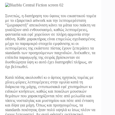
Συνεπώς, η διατήρηση του ύφους του εικαστικού τομέα
με το εξαιρετικό artwork και την λεπτομερέστατη
“ζωγραφιστή” απεικόνιση κάνει τα μάτια του παίκτη να
γυαλίζουν από ενθουσιασμό, καθώς λεπτομέρειες,
φαντασία και εφέ χορεύουν σε πλήρη αρμονία στην
οθόνη. Κάθε χαρακτήρας είναι επιμελώς σχεδιασμένος
μέχρι το παραμικρό στοιχείο εμφάνισης κι οι
λεπτομέρειες της εκάστοτε πίστας έχουν ξεπεράσει τα
standards των προηγούμενων παιχνιδιών. Ανέκαθεν, τα
επίπεδα παραγωγής της σειράς βρίσκονταν σε
δυσθεώρητα ύψη κι αυτό έχει διατηρηθεί πλήρως, αν
όχι βελτιωθεί.
Κατά πόδας ακολουθεί κι ο άρτιος ηχητικός τομέας με
χίλιες-μύριες λεπτομέρειες στην ομιλία κατά τη
διάρκεια της μάχης, εντυπωσιακά εφέ χτυπημάτων κι
ειδικών κινήσεων, καθώς και ποικίλων μουσικών
θεμάτων που χαρακτηρίζονται πότε από μελωδία και
τάσεις νοσταλγίας και μυστηρίου και πότε από ένταση
και δίψα για μάχη. Όπως και προηγουμένως, τα
standards ποιότητας ήταν πολύ υψηλά κι ίσως πλέον να
έχουν ξεπεραστεί. Αν αυτό φάνταζε εκπληκτικό