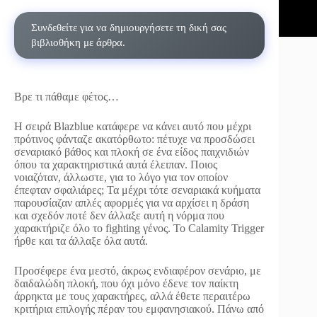
Συνδεθείτε για να δημιουργήσετε τη δική σας
βιβλιοθήκη με άρθρα.
Βρε τι πάθαμε φέτος…
Η σειρά Blazblue κατάφερε να κάνει αυτό που μέχρι
πρότινος φάνταζε ακατόρθωτο: πέτυχε να προσδώσει
σεναριακό βάθος και πλοκή σε ένα είδος παιχνιδιών
όπου τα χαρακτηριστικά αυτά έλειπαν. Ποιος
νοιαζόταν, άλλωστε, για το λόγο για τον οποίον
έπεφταν σφαλιάρες; Τα μέχρι τότε σεναριακά κυήματα
παρουσίαζαν απλές αφορμές για να αρχίσει η δράση
και σχεδόν ποτέ δεν άλλαξε αυτή η νόρμα που
χαρακτήριζε όλο το fighting γένος. Το Calamity Trigger
ήρθε και τα άλλαξε όλα αυτά.
Προσέφερε ένα μεστό, άκρως ενδιαφέρον σενάριο, με
δαιδαλώδη πλοκή, που όχι μόνο έδενε τον παίκτη
άρρηκτα με τους χαρακτήρες, αλλά έθετε περαιτέρω
κριτήρια επιλογής πέραν του εμφανησιακού. Πάνω από