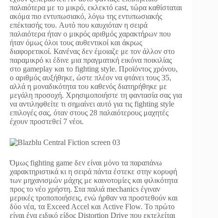
παλαιότερα με το μικρό, εκλεκτό cast, τώρα καθίσταται
ακόμα πιο εντυπωσιακό, λόγω της εντυπωσιακής
επέκτασής του. Αυτό που καυχιόταν η σειρά
παλαιότερα ήταν ο μικρός αριθμός χαρακτήρων που
ήταν όμως όλοι τους αυθεντικοί και άκρως
διαφορετικοί. Κανένας δεν έμοιαζε με τον άλλον στο
παραμικρό κι έδινε μια πραγματική εικόνα ποικιλίας
στο gameplay και το fighting style. Προϊόντος χρόνου,
ο αριθμός αυξήθηκε, ώστε πλέον να φτάνει τους 35,
αλλά η μοναδικότητα του καθενός διατηρήθηκε με
μεγάλη προσοχή. Χρησιμοποιήστε τη φαντασία σας για
να αντιληφθείτε τι σημαίνει αυτό για τις fighting style
επιλογές σας, όταν στους 28 παλαιότερους μαχητές
έχουν προστεθεί 7 νέοι.
Όμως fighting game δεν είναι μόνο τα παραπάνω
χαρακτηριστικά κι η σειρά πάντα έστεκε στην κορυφή
των μηχανισμών μάχης με καινοτομίες και φιλικότητα
προς το νέο χρήστη. Στα παλιά mechanics έγιναν
μερικές τροποποιήσεις, ενώ ήρθαν να προστεθούν και
δύο νέα, τα Exceed Accel και Active Flow. Το πρώτο
είναι ένα ειδικό είδος Distortion Drive που εκτελείται