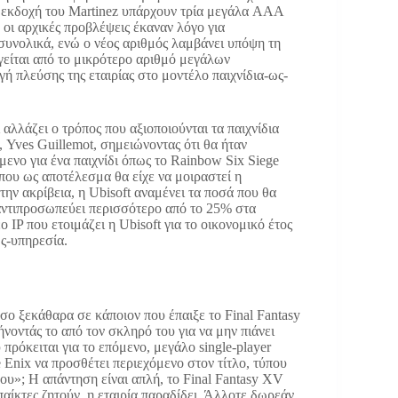
κή εκδοχή του Martinez υπάρχουν τρία μεγάλα AAA
, οι αρχικές προβλέψεις έκαναν λόγο για
νολικά, ενώ ο νέος αριθμός λαμβάνει υπόψη τη
είται από το μικρότερο αριθμό μεγάλων
ή πλεύσης της εταιρίας στο μοντέλο παιχνίδια-ως-
αλλάζει ο τρόπος που αξιοποιούνται τα παιχνίδια
 Yves Guillemot, σημειώνοντας ότι θα ήταν
όμενο για ένα παιχνίδι όπως το Rainbow Six Siege
 που ως αποτέλεσμα θα είχε να μοιραστεί η
την ακρίβεια, η Ubisoft αναμένει τα ποσά που θα
α αντιπροσωπεύει περισσότερο από το 25% στα
ο IP που ετοιμάζει η Ubisoft για το οικονομικό έτος
ως-υπηρεσία.
σο ξεκάθαρα σε κάποιον που έπαιξε το Final Fantasy
νοντάς το από τον σκληρό του για να μην πιάνει
 πρόκειται για το επόμενο, μεγάλο single-player
re Enix να προσθέτει περιεχόμενο στον τίτλο, τύπου
μου»; Η απάντηση είναι απλή, το Final Fantasy XV
παίκτες ζητούν, η εταιρία παραδίδει. Άλλοτε δωρεάν