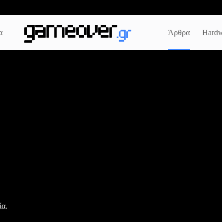
α
Άρθρα
Hardw
ία.