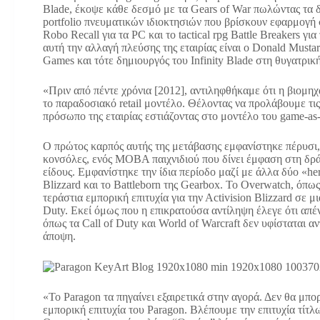
Blade, έκοψε κάθε δεσμό με τα Gears of War πωλώντας τα 
portfolio πνευματικών ιδιοκτησιών που βρίσκουν εφαρμογή σ
Robo Recall για τα PC και το tactical rpg Battle Breakers γ
αυτή την αλλαγή πλεύσης της εταιρίας είναι ο Donald Mustar
Games και τότε δημιουργός του Infinity Blade στη θυγατρική
«Πριν από πέντε χρόνια [2012], αντιληφθήκαμε ότι η βιομη
το παραδοσιακό retail μοντέλο. Θέλοντας να προλάβουμε τις 
πρόσωπο της εταιρίας εστιάζοντας στο μοντέλο του game-as-a
Ο πρώτος καρπός αυτής της μετάβασης εμφανίστηκε πέρυσι,
κονσόλες, ενός MOBA παιχνιδιού που δίνει έμφαση στη δράση
είδους. Εμφανίστηκε την ίδια περίοδο μαζί με άλλα δύο «he
Blizzard και το Battleborn της Gearbox. To Overwatch, όπω
τεράστια εμπορική επιτυχία για την Αctivision Blizzard σε μ
Duty. Eκεί όμως που η επικρατούσα αντίληψη έλεγε ότι απέν
όπως τα Call of Duty και World of Warcraft δεν υφίσταται α
άποψη.
«Το Paragon τα πηγαίνει εξαιρετικά στην αγορά. Δεν θα μπ
εμπορική επιτυχία του Paragon. Βλέπουμε την επιτυχία τίτ