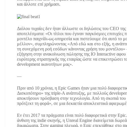
και άλλοτε επί χρήμασι.
Διόλου τυχαίες δεν ήταν άλλωστε οι δηλώσεις του CEO της 
αποτελέσματα: «Οι τίτλοι που έγιναν παγκόσμιες επιτυχίες
μοντέλο παιχνίδι-ως-υπηρεσία και πιστεύουμε ότι αυτό το μ
μέλλον», συμπληρώνοντας «Από εδώ και στο εξής, η ανάπτυξ
τη συνεχόμενη ροή εσόδων κάνοντας χρήση του μοντέλου» –
εξήγηση στην ανακοίνωση πώλησης της ΙΟ Ιnteractive αφο
ευρύτερης στρατηγικής της εταιρίας ώστε να επικεντρώσει
development ικανοτήτων μας».
—
Πριν από 10 χρόνια, η Epic Games ήταν μια πολύ διαφορετικ
Δισκοπότηρο» της triple-A ανάπτυξης, με πολλούς developer
αποκτήσουν πρόσβαση στην τεχνολογία. Από τη σκοπιά του 
πρότζεκτ τη φορά», σε μια δεκαετία αποκλειστικά αφιερωμέ
Εν έτει 2017 τα πράγματα είναι πολύ διαφορετικά στην Epic
άνθιση της indie σκηνής, η Unreal Engine διανείμεται δωρε
δικαιώματα. Στην gaming πλευρά, η Epic επεκτάθηκε στο mob