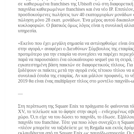
σε καθιερωμένα franchises της Ubisoft ενώ στη διαφορετι
παιχνίδια καθιερωμένων franchises και ένα νέο IP. Eπιπλέον
προσδοκούμενες πωλήσεις των 40 εκατομμυρίων μονάδων συ
πώληση μόνο 28 εκατ. μονάδων. Ένα μέρος αυτού δικαιολογ
κυκλοφοριών. Ο βασικός όμως λόγος είναι η συνολική αλλαγ
υπηρεσία.
«Εκείνο που έχει μεγάλη σημασία να αντιληφθούμε είναι ότι 
στην αγορά,» αναφέρει ο Διευθύνων Σύμβουλος της εταιρίας,
προτιμότερο για την εταιρία να συνεχίσει να παρέχει περιεχ
παρά να παρουσιάσει ένα ολοκαίνουριο sequel για τη σειρά,
εγκατεστημένη βάση παικτών σε διαφορετικούς τίτλους. Για 
ξοδέψουν οι παίκτες μετά την αγορά ενός τέτοιου τίτλου ν
συνολικά έσοδα της εταιρίας. Αν και μάλλον προφανές, το νέ
2019 θα είναι ένας multiplayer τίτλος στο μοντέλο παιχνίδι-
—
Στη περίπτωση της Square Enix τα πράγματα δε φαίνονται τό
XV, το τελείωσε και το άφησε στην ακρή – ενδεχομένως σβή
χώρο. Ό,τι είχε να του δώσει το παιχνίδι, το έδωσε. Εξάλλου
παιχνίδι του franchise. Τότε για ποιο λόγο συνεχίζει η Squa
«πλέον μπορείτε να ταξιδεύετε με τη Regalia και εκτός δρό
εκλαμβάνεται από τη Square Enix ως παιχνίδι-υπηρεσία. Οι 