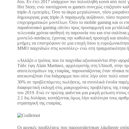
δύο. Εν έτει 2017 υπάρχουν πιο πολυπληθή κοινά από ποτέ γ
Her Story, ενώ ταυτόχρονα οι gamers συνεχώς επιζητούν κα
triple-A εμπειρίες. Όσο τα άκρα μεγαλώνουν, τόσο μικραίνε
δημιουργιας μιας triple-A παραγωγής αυξάνουν, τόσο περισ
επιχειρηματικών μοντέλων. Όσο το mobile gaming και οι επι
παραδοσιακό gaming οδεύει προς προσαρμογή και μετάλλαξη.
τελευταία χρόνια αισθητή τη παρουσία του και στα σαλόνια 
μοντελό-πανάκεα, έχοντας την καθολική προσοχή και αποδο
μνήμες να επιστρέφουν σε μια εποχή όπου η ευρυζωνικότητ
MMO παιχνιδιών στις κονσόλες» ενώ στη πραγματικότητα 
«Αλλάζει ο τρόπος που τα παιχνίδια αξιοποιούνται στην αγορ
Tάδε έφη Alain Martinez, αρχιλογιστής στη Ubisoft, στην 
αποτελεσμάτων της εταιρίας, παρουσιάζοντας έναν πίνακα π
απεικονιζόταν ένα διάγραμμα που ούτε λίγο ούτε πολύ υποστ
30% σε προβλεπόμενες πωλήσεις, τα συνολικά έσοδα παρέ
διαφορετική εκδοχή στις μακροχρόνιες προβλέψεις της εταιρ
του 2019. Ενώ εν πρώτης φαίνεται μια μικρή μείωση στους 
2.1 δις δολάρια, κοιτάζοντας όμως λίγο καλύτερα τους αρι
στρατηγική της εταιρίας.
Οι αρχικές προβλέψεις που παρουσιάστηκαν λάμβαναν υπό