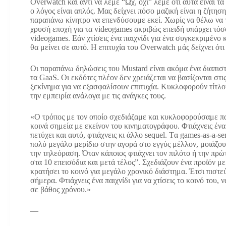
Overwatch και αντί να λέμε “Ωχ, όχι” λέμε ότι αυτά είναι τ
ο λόγος είναι απλός. Μας δείχνει πόσο μαζική είναι η ζήτηση
παραπάνω κίνητρο να επενδύσουμε εκεί. Χωρίς να θέλω να 
χρυσή εποχή για τα videogames ακριβώς επειδή υπάρχει τόσ
videogames. Εάν χτίσεις ένα παιχνίδι για ένα συγκεκριμένο κ
θα μείνει σε αυτό. Η επιτυχία του Overwatch μάς δείχνει ό
Οι παραπάνω δηλώσεις του Mustard είναι ακόμα ένα διαπιστ
τα GaaS. Οι εκδότες πλέον δεν χρειάζεται να βασίζονται στ
ξεκίνημα για να εξασφαλίσουν επιτυχία. Κυκλοφορούν τίτλο
την εμπειρία ανάλογα με τις ανάγκες τους.
«Ο τρόπος με τον οποίο σχεδιάζαμε και κυκλοφορούσαμε παι
κοινά σημεία με εκείνον του κινηματογράφου. Φτιάχνεις ένα π
πετύχει και αυτό, φτιάχνεις κι άλλο sequel. Tα games-as-a-
πολύ μεγάλο μερίδιο στην αγορά στο εγγύς μέλλον, μοιάζο
την τηλεόραση. Όταν κάποιος φτιάχνει τον πιλότο ή την πρώτ
στα 10 επεισόδια και μετά τέλος”. Σχεδιάζουν ένα προϊόν με
κρατήσει το κοινό για μεγάλο χρονικό διάστημα. Έτσι πιστεύ
σήμερα. Φτιάχνεις ένα παιχνίδι για να χτίσεις το κοινό του,
σε βάθος χρόνου.»
—