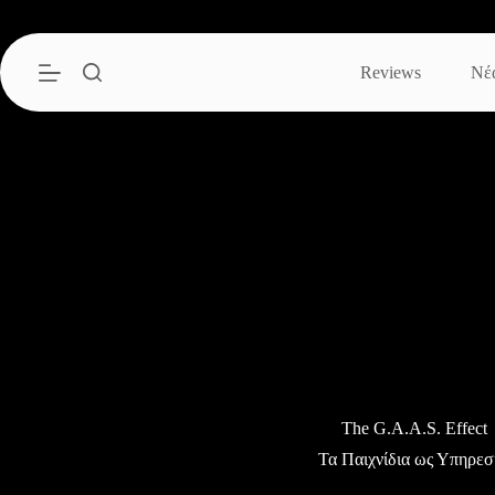
Μετάβαση
στο
περιεχόμενο
Reviews
Νέ
The G.A.A.S. Effect
Τα Παιχνίδια ως Υπηρεσ