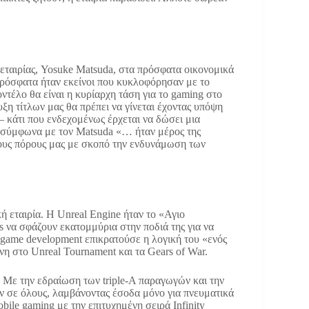
εταιρίας, Yosuke Matsuda, στα πρόσφατα οικονομικά
 πρόσφατα ήταν εκείνοι που κυκλοφόρησαν με το
οντέλο θα είναι η κυρίαρχη τάση για το gaming στο
η τίτλων μας θα πρέπει να γίνεται έχοντας υπόψη
 κάτι που ενδεχομένως έρχεται να δώσει μια
υ σύμφωνα με τον Matsuda «… ήταν μέρος της
 τους πόρους μας με σκοπό την ενδυνάμωση των
ή εταιρία. H Unreal Engine ήταν το «Αγιο
s να σφάζουν εκατομμύρια στην ποδιά της για να
game development επικρατούσε η λογική του «ενός
νη στο Unreal Tournament και τα Gears of War.
. Με την εδραίωση των triple-A παραγωγών και την
άν σε όλους, λαμβάνοντας έσοδα μόνο για πνευματικά
ile gaming με την επιτυχημένη σειρά Infinity