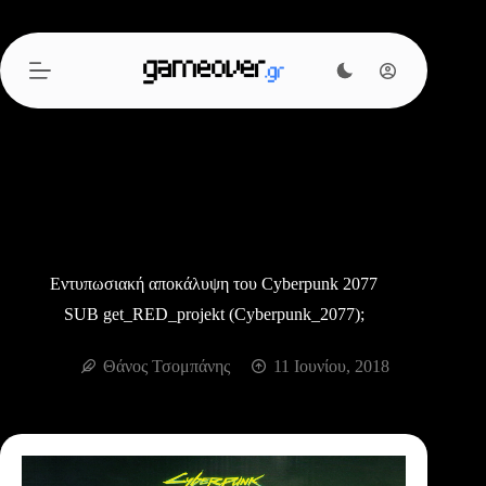
Μετάβαση
στο
περιεχόμενο
Εντυπωσιακή αποκάλυψη του Cyberpunk 2077
SUB get_RED_projekt (Cyberpunk_2077);
Θάνος Τσομπάνης
11 Ιουνίου, 2018