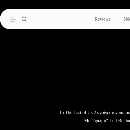
Μετάβαση
στο
περιεχόμενο
Reviews
Νέ
Το The Last of Us 2 ανοίγει την παρο
Με "άρωμα" Left Behin