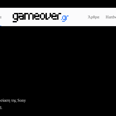
α
Άρθρα
Hardw
υσίαση της Sony
d.