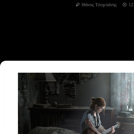
Θάνος Τσομπάνης
12