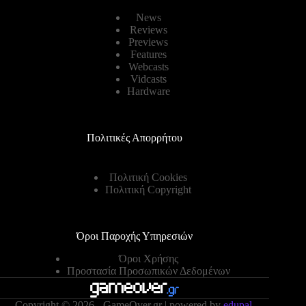
News
Reviews
Previews
Features
Webcasts
Vidcasts
Hardware
Πολιτικές Απορρήτου
Πολιτική Cookies
Πολιτική Copyright
Όροι Παροχής Υπηρεσιών
Όροι Χρήσης
Προστασία Προσωπικών Δεδομένων
Copyright © 2026 - GameOver.gr | powered by
edupal.