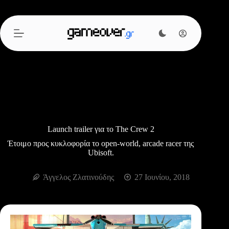
Μετάβαση
στο
περιεχόμενο
Launch trailer για το The Crew 2
Έτοιμο προς κυκλοφορία το open-world, arcade racer της
Ubisoft.
Άγγελος Ζλατινούδης
27 Ιουνίου, 2018