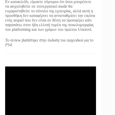
Εν κατακλείδι, είμαστε σίγουροι ότι όσοι μπορέσετε
να ασχοληθείτε σε συνεργατικό mode θα
ευχαριστηθείτε το σύνολο της εμπειρίας, αλλά αυτή η
προσθήκη δεν καταφέρνει να αντισταθμίσει την εικόνα
ενός sequel που δεν είναι σε θέση να προσφέρει κάτι
παραπάνω στον ήδη ελλιπή τομέα της ποικιλομορφίας
του platforming και των γρίφων του πρώτου Unravel.
Το review βασίστηκε στην έκδοση του παιχνιδιού για το
PS4.