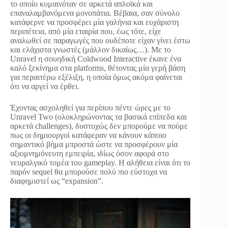
το οποίο κυμαινόταν σε αρκετά απλοϊκά και
επαναλαμβανόμενα μονοπάτια. Βέβαια, σαν σύνολο
κατάφερνε να προσφέρει μία γαλήνια και ευχάριστη
περιπέτεια, από μία εταιρία που, έως τότε, είχε
αναλωθεί σε παραγωγές που ουδέποτε είχαν γίνει έστω
και ελάχιστα γνωστές (μάλλον δικαίως…). Με το
Unravel η σουηδική Coldwood Interactive έκανε ένα
καλό ξεκίνημα στα platforms, θέτοντας μία γερή βάση
για περαιτέρω εξέλιξη, η οποία όμως ακόμα φαίνεται
ότι να αργεί να έρθει.
Έχοντας ασχοληθεί για περίπου πέντε ώρες με το
Unravel Two (ολοκληρώνοντας τα βασικά επίπεδα και
αρκετά challenges), δυστυχώς δεν μπορούμε να πούμε
πως οι δημιουργοί κατάφεραν να κάνουν κάποιο
σημαντικό βήμα μπροστά ώστε να προσφέρουν μία
αξιομνημόνευτη εμπειρία, ιδίως όσον αφορά στο
νευραλγικό τομέα του gameplay. Η αλήθεια είναι ότι το
παρόν sequel θα μπορούσε πολύ πιο εύστοχα να
διαφημιστεί ως “expansion”.