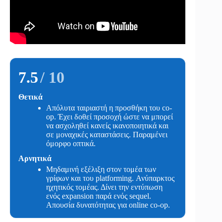
7.5
/ 10
Θετικά
Απόλυτα ταιριαστή η προσθήκη του co-
op. Έχει δοθεί προσοχή ώστε να μπορεί
να ασχοληθεί κανείς ικανοποιητικά και
σε μοναχικές καταστάσεις. Παραμένει
όμορφο οπτικά.
Αρνητικά
Μηδαμινή εξέλιξη στον τομέα των
γρίφων και του platforming. Ανύπαρκτος
ηχητικός τομέας. Δίνει την εντύπωση
ενός expansion παρά ενός sequel.
Απουσία δυνατότητας για online co-op.