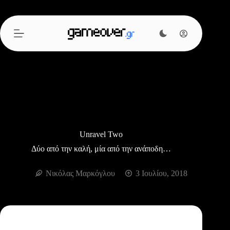
Μετάβαση
στο
περιεχόμενο
Unravel Two
Δύο από την καλή, μία από την ανάποδη…
Νικόλας Μαρκόγλου
3 Ιουλίου, 2018