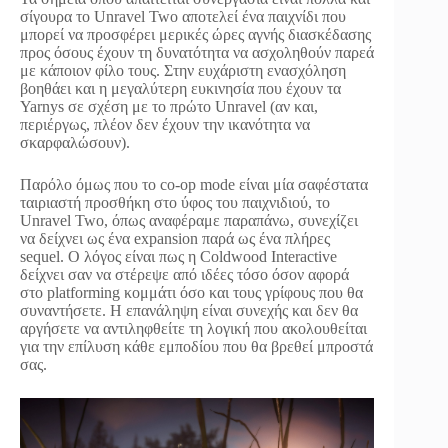
σίγουρα το Unravel Two αποτελεί ένα παιχνίδι που
μπορεί να προσφέρει μερικές ώρες αγνής διασκέδασης
προς όσους έχουν τη δυνατότητα να ασχοληθούν παρεά
με κάποιον φίλο τους. Στην ευχάριστη ενασχόληση
βοηθάει και η μεγαλύτερη ευκινησία που έχουν τα
Yarnys σε σχέση με το πρώτο Unravel (αν και,
περιέργως, πλέον δεν έχουν την ικανότητα να
σκαρφαλώσουν).
Παρόλο όμως που το co-op mode είναι μία σαφέστατα
ταιριαστή προσθήκη στο ύφος του παιχνιδιού, το
Unravel Two, όπως αναφέραμε παραπάνω, συνεχίζει
να δείχνει ως ένα expansion παρά ως ένα πλήρες
sequel. Ο λόγος είναι πως η Coldwood Interactive
δείχνει σαν να στέρεψε από ιδέες τόσο όσον αφορά
στο platforming κομμάτι όσο και τους γρίφους που θα
συναντήσετε. Η επανάληψη είναι συνεχής και δεν θα
αργήσετε να αντιληφθείτε τη λογική που ακολουθείται
για την επίλυση κάθε εμποδίου που θα βρεθεί μπροστά
σας.