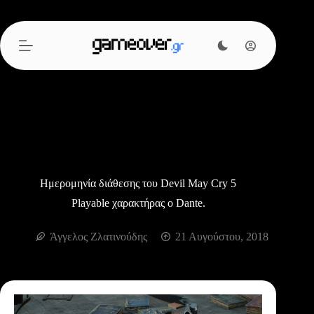
Μετάβαση
στο
περιεχόμενο
Ημερομηνία διάθεσης του Devil May Cry 5
Playable χαρακτήρας ο Dante.
Άγγελος Ζλατινούδης
21 Αυγούστου, 2018