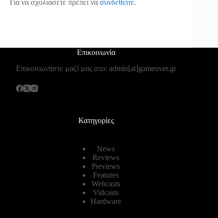
Για να σχολιάσετε πρέπει να
συνδεθείτε
.
Επικοινωνία
Επικοινωνήστε μαζί μας στο: admin[at]gameover.gr
Κατηγορίες
News
Reviews
Previews
Features
Webcasts
Vidcasts
Hardware