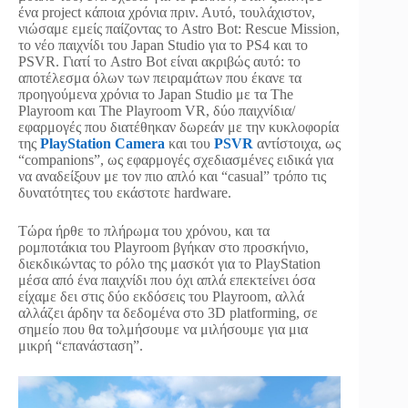
ένα project κάποια χρόνια πριν. Αυτό, τουλάχιστον,
νιώσαμε εμείς παίζοντας το Astro Bot: Rescue Mission,
το νέο παιχνίδι του Japan Studio για το PS4 και το
PSVR. Γιατί το Astro Bot είναι ακριβώς αυτό: το
αποτέλεσμα όλων των πειραμάτων που έκανε τα
προηγούμενα χρόνια το Japan Studio με τα The
Playroom και The Playroom VR, δύο παιχνίδια/
εφαρμογές που διατέθηκαν δωρεάν με την κυκλοφορία
της
PlayStation Camera
και του
PSVR
αντίστοιχα, ως
“companions”, ως εφαρμογές σχεδιασμένες ειδικά για
να αναδείξουν με τον πιο απλό και “casual” τρόπο τις
δυνατότητες του εκάστοτε hardware.
Τώρα ήρθε το πλήρωμα του χρόνου, και τα
ρομποτάκια του Playroom βγήκαν στο προσκήνιο,
διεκδικώντας το ρόλο της μασκότ για το PlayStation
μέσα από ένα παιχνίδι που όχι απλά επεκτείνει όσα
είχαμε δει στις δύο εκδόσεις του Playroom, αλλά
αλλάζει άρδην τα δεδομένα στο 3D platforming, σε
σημείο που θα τολμήσουμε να μιλήσουμε για μια
μικρή “επανάσταση”.