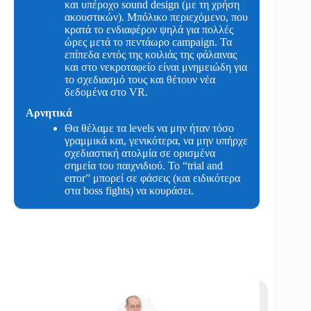
και υπέροχο sound design (με τη χρήση
ακουστικών). Μπόλικο περιεχόμενο, που
κρατά το ενδιαφέρον ψηλά για πολλές
ώρες μετά το πεντάωρο campaign. Τα
επίπεδα εντός της κοιλιάς της φάλαινας
και στο νεκροταφείο είναι μνημειώδη για
το σχεδιασμό τους και θέτουν νέα
δεδομένα στο VR.
Αρνητικά
Θα θέλαμε τα levels να μην ήταν τόσο
γραμμικά και, γενικότερα, να μην υπήρχε
σχεδιαστική ατολμία σε ορισμένα
σημεία του παιχνιδιού. To “trial and
error” μπορεί σε φάσεις (και ειδικότερα
στα boss fights) να κουράσει.