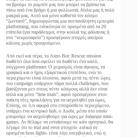
να βρούμε το ρομπότ μας που μπορεί να βρίσκεται
πίσω από ένα βράχο ή μια φυλλωσιά, δίπλα μας ή πολύ
μακριά μας. Αυτό και μόνο καθιστά τον κόσμο
“ζωντανό”, δημιουργώντας μια ανεπανάληπτη εμπειρία
platforming, που ειδικότερα σε ορισμένα από τα 20
επίπεδα (για παράδειγμα, στην κοιλιά της φάλαινας ή
στο “νεκροταφείο”) προσφέρουν στιγμές απείρου
κάλους χωρίς προηγούμενο.
Από εκεί και πέρα, το Astro Bot: Rescue mission
διαθέτει όλα όσα οφείλει να διαθέτει ένα καλό,
σύγχρονο platformer. Ο χειρισμός είναι άψογος, τα
γραφικά και ο ήχος εξαιρετικού επιπέδου, ενώ το
περιεχόμενο είναι πλούσιο, αφού μετά τις πέντε ώρες
του campaign υπάρχουν πάρα πολλά challenges, που
βασίζονται μεν στους πέντε κόσμους αλλά δεν είναι
απλά και μόνο “time trials”, αφού προσφέρουν στον
παίκτη νέες προκλήσεις για να ασχοληθεί για ώρες.
Επίσης, σε ό,τι αφορά στο επιπρόσθετο περιεχόμενο,
υπάρχει ένα κεντρικό hub, ο Asobi, μέσα στο οποίο
μπορούμε να ασχοληθούμε για ώρες με διάφορα mini-
games. Αν θέλαμε να εστιάσουμε σε κάτι αρνητικό, θα
λέγαμε ότι το trial and error στοιχείο -ειδικά σε
ορισμένα boss fights- είναι λίγο υπερβολικό, ενώ η