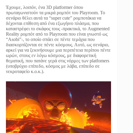
Έχουμε, λοιπόν, ένα 3D platformer όπου
πρωταγωνιστούν τα μικρά ρομπότ του Playroom. Το
σενάριο θέλει αυτά τα “super cute” ρομποτάκια να
δέχονται επίθεση από ένα εξωγήινο πλάσμα, που
καταστρέφει το σκάφος τους -πρακτικά, το Augmented
Reality ρομπότ από το Playroom που είναι γνωστό ως
“Asobi”-, το οποίο σπάει σε πέντε τεμάχια που
διασκορπίζονται σε πέντε κόσμους. Αυτό, ως σενάριο,
αρκεί για να ξεκινήσουμε μια περιπέτεια περίπου πέντε
ωρών, στους εν λόγω κόσμους, με διαφορετική
θεματική, που πατάνε γερά στις νόρμες των platfomers
(υποβρύχιο επίπεδο, κόσμος με λάβα, επίπεδο σε
νεκροταφείο κ.ο.κ.).