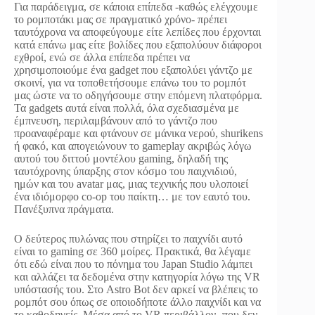
Για παράδειγμα, σε κάποια επίπεδα -καθώς ελέγχουμε
το ρομποτάκι μας σε πραγματικό χρόνο- πρέπει
ταυτόχρονα να αποφεύγουμε είτε λεπίδες που έρχονται
κατά επάνω μας είτε βολίδες που εξαπολύουν διάφοροι
εχθροί, ενώ σε άλλα επίπεδα πρέπει να
χρησιμοποιούμε ένα gadget που εξαπολύει γάντζο με
σκοινί, για να τοποθετήσουμε επάνω του το ρομπότ
μας ώστε να το οδηγήσουμε στην επόμενη πλατφόρμα.
Τα gadgets αυτά είναι πολλά, όλα σχεδιασμένα με
έμπνευση, περιλαμβάνουν από το γάντζο που
προαναφέραμε και φτάνουν σε μάνικα νερού, shurikens
ή φακό, και απογειώνουν το gameplay ακριβώς λόγω
αυτού του διττού μοντέλου gaming, δηλαδή της
ταυτόχρονης ύπαρξης στον κόσμο του παιχνιδιού,
ημών και του avatar μας, μιας τεχνικής που υλοποιεί
ένα ιδιόμορφο co-op του παίκτη… με τον εαυτό του.
Πανέξυπνα πράγματα.
Ο δεύτερος πυλώνας που στηρίζει το παιχνίδι αυτό
είναι το gaming σε 360 μοίρες. Πρακτικά, θα λέγαμε
ότι εδώ είναι που το πόνημα του Japan Studio λάμπει
και αλλάζει τα δεδομένα στην κατηγορία λόγω της VR
υπόστασής του. Στο Astro Bot δεν αρκεί να βλέπεις το
ρομπότ σου όπως σε οποιοδήποτε άλλο παιχνίδι και να
το καθοδηγείς. Μέσα από το VR περιβάλλον -που δεν