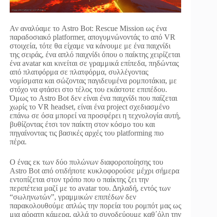
Αν αναλύαμε το Astro Bot: Rescue Mission ως ένα
παραδοσιακό platformer, απογυμνώνοντάς το από VR
στοιχεία, τότε θα είχαμε να κάνουμε με ένα παιχνίδι
της σειράς, ένα απλό παιχνίδι όπου ο παίκτης χειρίζεται
ένα avatar και κινείται σε γραμμικά επίπεδα, πηδώντας
από πλατφόρμα σε πλατφόρμα, συλλέγοντας
νομίσματα και σώζοντας παγιδευμένα ρομποτάκια, με
στόχο να φτάσει στο τέλος του εκάστοτε επιπέδου.
Όμως το Astro Bot δεν είναι ένα παιχνίδι που παίζεται
χωρίς το VR headset, είναι ένα project σχεδιασμένο
επάνω σε όσα μπορεί να προσφέρει η τεχνολογία αυτή,
βυθίζοντας έτσι τον παίκτη στον κόσμο του και
πηγαίνοντας τις βασικές αρχές του platforming πιο
πέρα.
Ο ένας εκ των δύο πυλώνων διαφοροποίησης του
Astro Bot από οτιδήποτε κυκλοφορούσε μέχρι σήμερα
εντοπίζεται στον τρόπο που ο παίκτης ζει την
περιπέτεια μαζί με το avatar του. Δηλαδή, εντός των
“σωληνωτών”, γραμμικών επιπέδων δεν
παρακολουθούμε απλώς την πορεία του ρομπότ μας ως
μια αόρατη κάμερα, αλλά το συνοδεύουμε καθ΄όλη την