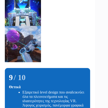
9
/ 10
Θετικά
Εξαιρετικό level design που αναδεικνύει
όλα τα πλεονεκτήματα και τις
ιδιαιτερότητες της τεχνολογίας VR.
Άψογος χειρισμός, πανέμορφα γραφικά