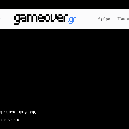
α
Άρθρα
Hardw
ρμες αναπαραγωγής
odcasts κ.α.