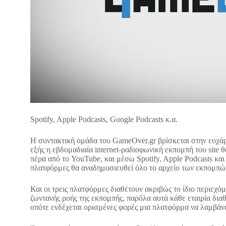
Spotify, Apple Podcasts, Google Podcasts κ.α.
Η συντακτική ομάδα του GameOver.gr βρίσκεται στην ευχάρ
εξής η εβδομαδιαία internet-ραδιοφωνική εκπομπή του site 
πέρα από το YouTube, και μέσω Spotify, Apple Podcasts και 
πλατφόρμες θα αναδημοσιευθεί όλο το αρχείο των εκπομπών
Και οι τρεις πλατφόρμες διαθέτουν ακριβώς το ίδιο περιεχό
ζωντανής ροής της εκπομπής, παρόλα αυτά κάθε εταιρία διαθ
οπότε ενδέχεται ορισμένες φορές μια πλατφόρμα να λαμβάνε