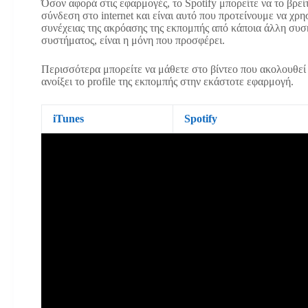
Όσον αφορά στις εφαρμογές, το Spotify μπορείτε να το βρεί
σύνδεση στο internet και είναι αυτό που προτείνουμε να χρ
συνέχειας της ακρόασης της εκπομπής από κάποια άλλη συσ
συστήματος, είναι η μόνη που προσφέρει.
Περισσότερα μπορείτε να μάθετε στο βίντεο που ακολουθεί
ανοίξει το profile της εκπομπής στην εκάστοτε εφαρμογή.
iTunes
Spotify