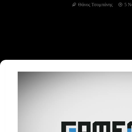
Θάνος Τσομπάνης
5 Ν