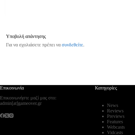
Υποβολή απάντησης
Για να σχολιάσετε πρέπει να
συνδεθείτε
.
Επικοινωνία
Κατηγορίες
Επικοινωνήστε μαζί μας στο:
admin[at]gameover.gr
News
Reviews
Previews
Features
Webcasts
Vidcasts