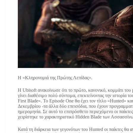
H «Κληρονομιά της Πρώτης Λεπίδας».
Η Ubisoft ανακοίνωσε ότι το πρώτο, κανονικό, κομμάτι του 
γίνει διαθέσιμο πολύ σύντομα, επεκτείνοντας την ιστορία το
First Blade». Το Episode One θα έχει τον τίτλο «Hunted» κ
Δεκεμβρίου -τα άλλα δύο επεισόδια, που έχουν προγραμματ
ημερομηνία. Σε αυτό το επιπρόσθετο περιεχόμενο οι παίκτε
χειρίστηκε το χαρακτηριστικό Hidden Blade των Ασσασσίνω
Κατά τη διάρκεια των γεγονότων του Hunted οι παίκτες θα α