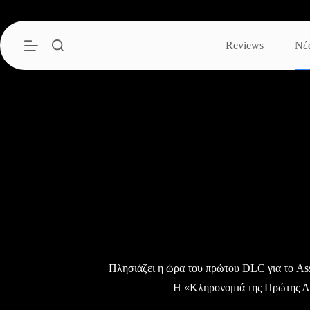
Μετάβαση
στο
περιεχόμενο
Reviews
Νέ
Πλησιάζει η ώρα του πρώτου DLC για το Ass
H «Κληρονομιά της Πρώτης Λ