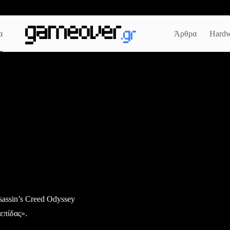
α
Άρθρα
Hardw
assin’s Creed Odyssey
επίδας».