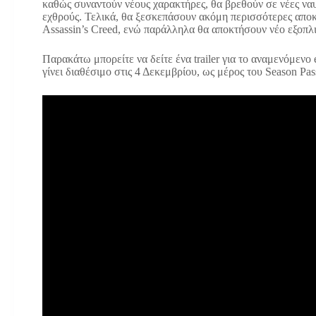
καθώς συναντούν νέους χαρακτήρες, θα βρεθούν σε νέες να
εχθρούς. Τελικά, θα ξεσκεπάσουν ακόμη περισσότερες αποκ
Assassin’s Creed, ενώ παράλληλα θα αποκτήσoυν νέο εξοπλισ
Παρακάτω μπορείτε να δείτε ένα trailer για το αναμενόμενο 
γίνει διαθέσιμο στις 4 Δεκεμβρίου, ως μέρος του Season P