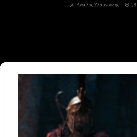
Άγγελος Ζλατινούδης
28