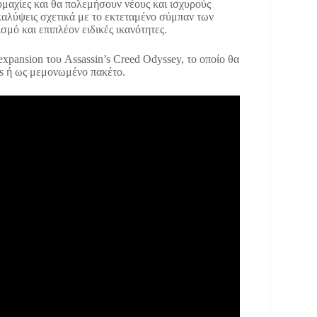
υμαχίες και θα πολεμήσουν νέους και ισχυρούς
αλύψεις σχετικά με το εκτεταμένο σύμπαν των
μό και επιπλέον ειδικές ικανότητες.
expansion του Assassin’s Creed Odyssey, το οποίο θα
ass ή ως μεμονωμένο πακέτο.