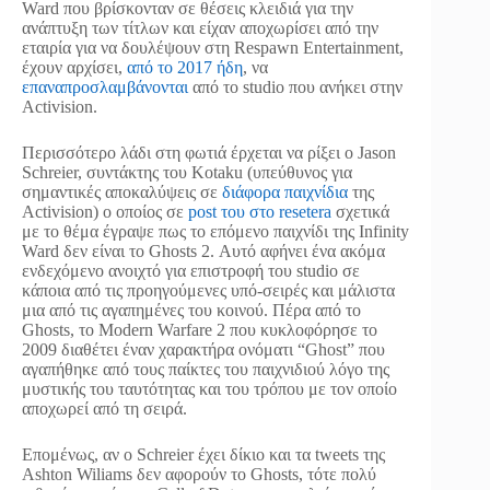
Ward που βρίσκονταν σε θέσεις κλειδιά για την
ανάπτυξη των τίτλων και είχαν αποχωρίσει από την
εταιρία για να δουλέψουν στη Respawn Entertainment,
έχουν αρχίσει,
από το 2017 ήδη
, να
επαναπροσλαμβάνονται
από το studio που ανήκει στην
Activision.
Περισσότερο λάδι στη φωτιά έρχεται να ρίξει ο Jason
Schreier, συντάκτης του Kotaku (υπεύθυνος για
σημαντικές αποκαλύψεις σε
διάφορα παιχνίδια
της
Activision) ο οποίος σε
post του στο resetera
σχετικά
με το θέμα έγραψε πως το επόμενο παιχνίδι της Infinity
Ward δεν είναι το Ghosts 2. Αυτό αφήνει ένα ακόμα
ενδεχόμενο ανοιχτό για επιστροφή του studio σε
κάποια από τις προηγούμενες υπό-σειρές και μάλιστα
μια από τις αγαπημένες του κοινού. Πέρα από το
Ghosts, το Modern Warfare 2 που κυκλοφόρησε το
2009 διαθέτει έναν χαρακτήρα ονόματι “Ghost” που
αγαπήθηκε από τους παίκτες του παιχνιδιού λόγο της
μυστικής του ταυτότητας και του τρόπου με τον οποίο
αποχωρεί από τη σειρά.
Επομένως, αν ο Schreier έχει δίκιο και τα tweets της
Ashton Wiliams δεν αφορούν το Ghosts, τότε πολύ