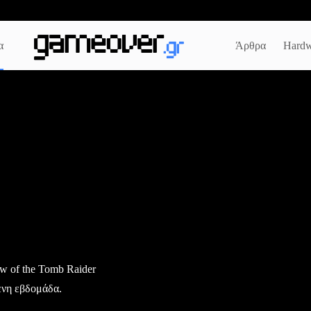
α
Άρθρα
Hardw
 of the Tomb Raider
ενη εβδομάδα.