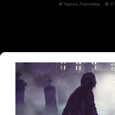
Άγγελος Ζλατινούδης
17