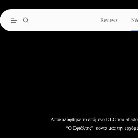
Μετάβαση
στο
περιεχόμενο
Reviews
Νέ
Αποκαλύφθηκε το επόμενο DLC του Shadow
“Ο Εφιάλτης”, κοντά μας την ερχόμ