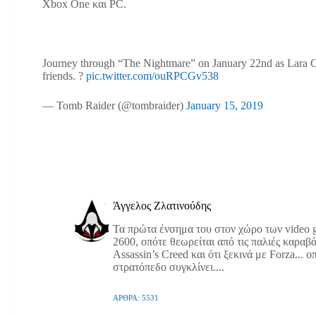
Xbox One και PC.
Journey through “The Nightmare” on January 22nd as Lara Cro
friends. ?
pic.twitter.com/ouRPCGv538
— Tomb Raider (@tombraider)
January 15, 2019
Άγγελος Ζλατινούδης
Τα πρώτα ένσημα του στον χώρο των video g
2600, οπότε θεωρείται από τις παλιές καραβά
Assassin’s Creed και ότι ξεκινά με Forza... 
στρατόπεδο συγκλίνει....
ΆΡΘΡΑ: 5531