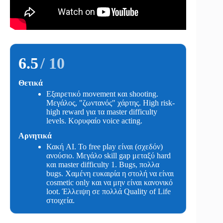
6.5
/ 10
Θετικά
Εξαιρετικό movement και shooting.
Μεγάλος, "ζωντανός" χάρτης. High risk-
high reward για τα master difficulty
levels. Κορυφαίο voice acting.
Αρνητικά
Κακή AI. Το free play είναι (σχεδόν)
ανούσιο. Μεγάλο skill gap μεταξύ hard
και master difficulty 1. Bugs, πολλα
bugs. Χαμένη ευκαιρία η στολή να είναι
cosmetic only και να μην είναι κανονικό
loot. Έλλειψη σε πολλά Quality of Life
στοιχεία.