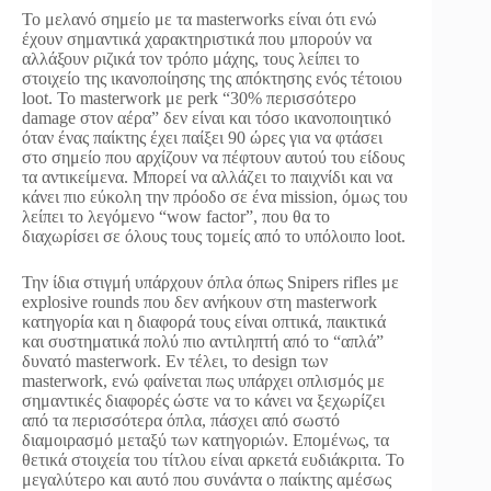
Το μελανό σημείο με τα masterworks είναι ότι ενώ
έχουν σημαντικά χαρακτηριστικά που μπορούν να
αλλάξουν ριζικά τον τρόπο μάχης, τους λείπει το
στοιχείο της ικανοποίησης της απόκτησης ενός τέτοιου
loot. Το masterwork με perk “30% περισσότερο
damage στον αέρα” δεν είναι και τόσο ικανοποιητικό
όταν ένας παίκτης έχει παίξει 90 ώρες για να φτάσει
στο σημείο που αρχίζουν να πέφτουν αυτού του είδους
τα αντικείμενα. Μπορεί να αλλάζει το παιχνίδι και να
κάνει πιο εύκολη την πρόοδο σε ένα mission, όμως του
λείπει το λεγόμενο “wow factor”, που θα το
διαχωρίσει σε όλους τους τομείς από το υπόλοιπο loot.
Την ίδια στιγμή υπάρχουν όπλα όπως Snipers rifles με
explosive rounds που δεν ανήκουν στη masterwork
κατηγορία και η διαφορά τους είναι οπτικά, παικτικά
και συστηματικά πολύ πιο αντιληπτή από το “απλά”
δυνατό masterwork. Εν τέλει, το design των
masterwork, ενώ φαίνεται πως υπάρχει οπλισμός με
σημαντικές διαφορές ώστε να το κάνει να ξεχωρίζει
από τα περισσότερα όπλα, πάσχει από σωστό
διαμοιρασμό μεταξύ των κατηγοριών. Επομένως, τα
θετικά στοιχεία του τίτλου είναι αρκετά ευδιάκριτα. Το
μεγαλύτερο και αυτό που συνάντα ο παίκτης αμέσως