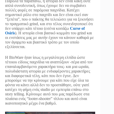
Παρόλα τα παραπάνω, η ιστορία δεν είναι κακή ούτε
απλά συνοδευτική, όπως έχουμε δει να συμβαίνει
πολλές φορές σε παρόμοια παιχνίδια. Κατέχει
σημαντικό ρόλο στο παιχνίδι και δεν είναι εκεί σαν
“ξεπέτα”, που ο παίκτης θα τελειώσει για να ξεκινήσει
το πραγματικό grind, και στο τέλος συνειδητοποιεί ότι
δεν υπάρχει κάτι τέτοιο (εσένα κοιτάζω
Curse of
Osiris
). Η ιστορία είναι βασικό κομμάτι του grind και
οι ενστάσεις μας με αυτήν έχουν να κάνουν καθαρά με
τον άγαρμπο και βιαστικό τρόπο με τον οποίο
εξελίσσεται.
Η BioWare ήταν ίσως η μεγαλύτερη ελπίδα ώστε
τέτοιου είδους παιχνίδια να αναπτύξουν -πέρα από τον
επαναλαμβανόμενο χαρακτήρα τους- και μια ωραία,
πολυδιάστατη ιστορία με ενδιαφέροντες χαρακτήρες
και διαφορετικά τέλη, κάτι που δεν έγινε. Δεν
μπορούμε να την κρίνουμε για κάτι που είχε όλα τα
φόντα να κάνει αλλά δεν το προσπάθησε, ούτε γιατί
κατέχει τη φήμη ενός studio με εμπειρία επάνω στο
story telling. Κρίνουμε αυτό που μας παρέδωσε στα
πλαίσια ενός “looter-shooter” τίτλου και αυτό είναι
ικανοποιητικό μέχρι ένα βαθμό.