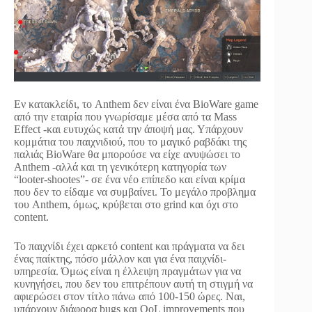
Εν κατακλείδι, το Anthem δεν είναι ένα BioWare game
από την εταιρία που γνωρίσαμε μέσα από τα Mass
Effect -και ευτυχώς κατά την άποψή μας. Υπάρχουν
κομμάτια του παιχνιδιού, που το μαγικό ραβδάκι της
παλιάς BioWare θα μπορούσε να είχε ανυψώσει το
Anthem -αλλά και τη γενικότερη κατηγορία των
“looter-shootes”- σε ένα νέο επίπεδο και είναι κρίμα
που δεν το είδαμε να συμβαίνει. Το μεγάλο προβλημα
του Anthem, όμως, κρύβεται στο grind και όχι στο
content.
Το παιχνίδι έχει αρκετό content και πράγματα να δει
ένας παίκτης, πόσο μάλλον και για ένα παιχνίδι-
υπηρεσία. Όμως είναι η έλλειψη πραγμάτων για να
κυνηγήσει, που δεν του επιτρέπουν αυτή τη στιγμή να
αφιερώσει στον τίτλο πάνω από 100-150 ώρες. Ναι,
υπάρχουν διάφορα bugs και QοL improvements που