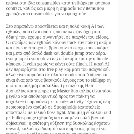
επάνω στα ίδια consumables κατά τη διάρκεια κάποιου
contract, καθώς και μικρή η σημασία των items που
χρειάζονται consumables για να φτιαχτούν.
Στο παραπάνω προστίθεται και η πολύ κακή ΑΙ των
εχθρών, που είναι από τις πιο άδικες (αν όχι η πιο
άδικη) που έχουμε συναντήσει σε παιχνίδι του είδους.
Οι σφαίρες των εχθρών κάνουν track τον παίκτη ακόμα
και πίσω από τοίχους, βρίσκουν το στόχο τους ακόμα
και μετά από διπλό dash και double jump στον αέρα,
ενώ μπορεί ενα mob να δεχτεί ακόμα και την ultimate
κάποιου Javelin χωρίς να κάνει ούτε flinch. Η κακή ΑΙ
δεν περιορίζεται στο free play κομμάτι του παιχνιδιού,
αλλά είναι παρούσα σε όλα τα modes του Anthem και
είναι ένας από τους βασικούς λόγους που το skillgap (η
απότομη αύξηση δυσκολίας ) μεταξύ της Hard
δυσκολίας και της πρώτης Master δυσκολίας είναι τόσο
μεγάλο και αποθαρρυντικό προς τον παίκτη να
ασχοληθεί παραπάνω με το κάθε activity. Έχοντας ήδη
περιορισμένο αριθμό σε Strongholds (αυτοτελείς
αποστολές με τελικό boss fight. Μια μίξη εύκολου raid
με bulletsponge εχθρούς και ορισμένα πολύ βασικά
objectives), η απότομη αύξηση της δυσκολίας άσχετου
reward, καλού σχεδιασμού και διάρκειας, μπορεί να
αποτρέψει μερίδα παικτών από το να αφιερώσει