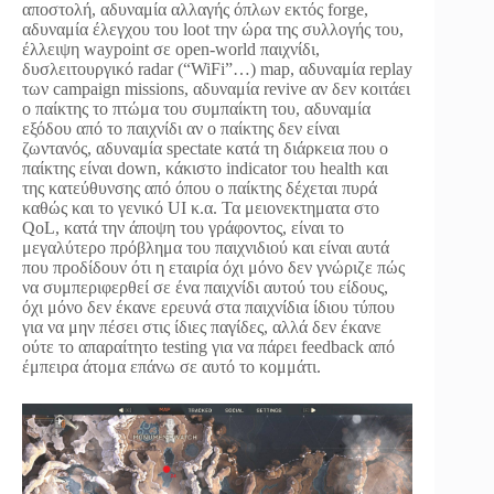
αποστολή, αδυναμία αλλαγής όπλων εκτός forge,
αδυναμία έλεγχου του loot την ώρα της συλλογής του,
έλλειψη waypoint σε open-world παιχνίδι,
δυσλειτουργικό radar (“WiFi”…) map, αδυναμία replay
των campaign missions, αδυναμία revive αν δεν κοιτάει
ο παίκτης το πτώμα του συμπαίκτη του, αδυναμία
εξόδου από το παιχνίδι αν ο παίκτης δεν είναι
ζωντανός, αδυναμία spectate κατά τη διάρκεια που ο
παίκτης είναι down, κάκιστο indicator του health και
της κατεύθυνσης από όπου ο παίκτης δέχεται πυρά
καθώς και το γενικό UI κ.α. Τα μειονεκτηματα στο
QoL, κατά την άποψη του γράφοντος, είναι το
μεγαλύτερο πρόβλημα του παιχνιδιού και είναι αυτά
που προδίδουν ότι η εταιρία όχι μόνο δεν γνώριζε πώς
να συμπεριφερθεί σε ένα παιχνίδι αυτού του είδους,
όχι μόνο δεν έκανε ερευνά στα παιχνίδια ίδιου τύπου
για να μην πέσει στις ίδιες παγίδες, αλλά δεν έκανε
ούτε το απαραίτητο testing για να πάρει feedback από
έμπειρα άτομα επάνω σε αυτό το κομμάτι.