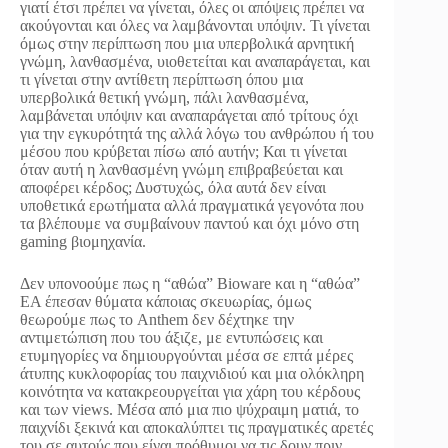
γιατί έτσι πρέπει να γίνεται, όλες οι απόψεις πρέπει να
ακούγονται και όλες να λαμβάνονται υπόψιν. Τι γίνεται
όμως στην περίπτωση που μια υπερβολικά αρνητική
γνώμη, λανθασμένα, υιοθετείται και αναπαράγεται, και
τι γίνεται στην αντίθετη περίπτωση όπου μια
υπερβολικά θετική γνώμη, πάλι λανθασμένα,
λαμβάνεται υπόψιν και αναπαράγεται από τρίτους όχι
για την εγκυρότητά της αλλά λόγω του ανθρώπου ή του
μέσου που κρύβεται πίσω από αυτήν; Και τι γίνεται
όταν αυτή η λανθασμένη γνώμη επιβραβεύεται και
αποφέρει κέρδος; Δυστυχώς, όλα αυτά δεν είναι
υποθετικά ερωτήματα αλλά πραγματικά γεγονότα που
τα βλέπουμε να συμβαίνουν παντού και όχι μόνο στη
gaming βιομηχανία.
Δεν υπονοούμε πως η “αθώα” Bioware και η “αθώα”
EA έπεσαν θύματα κάποιας σκευωρίας, όμως
θεωρούμε πως το Anthem δεν δέχτηκε την
αντιμετώπιση που του άξιζε, με εντυπώσεις και
ετυμηγορίες να δημιουργούνται μέσα σε επτά μέρες
άτυπης κυκλοφορίας του παιχνιδιού και μια ολόκληρη
κοινότητα να κατακρεουργείται για χάρη του κέρδους
και των views. Μέσα από μια πιο ψύχραιμη ματιά, το
παιχνίδι ξεκινά και αποκαλύπτει τις πραγματικές αρετές
του σε αυτούς που είναι πρόθυμοι να τις δουν πριν