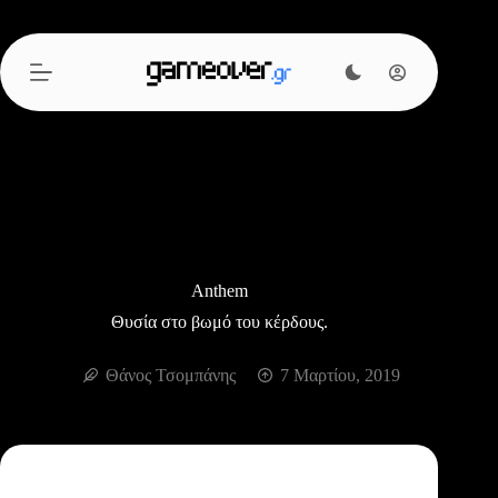
Μετάβαση
στο
περιεχόμενο
Anthem
Θυσία στο βωμό του κέρδους.
Θάνος Τσομπάνης
7 Μαρτίου, 2019