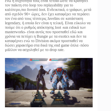
ενώ η συχνότητά τους είναι τέτοια ώστε να κρατήσει
τον παίκτη στο loop του replayability για το
καλύτερο,πιο δυνατό loot. Ενδεικτικά, ο γράφων, μετά
από σχεδόν 90+ ώρες, δεν έχει καταφέρει να περάσει
τον ένα από τους τέσσερις Javelins σε κατάσταση
legendary, ή οποία δεν είναι η τελική. Είναι εύκολο να
πούμε ότι ο ρυθμός απόκτησης loot -και ειδικά των
masterworks- είναι αυτός που προσπαθεί εδώ και
χρόνια να πετύχει η Bungie με τα exotics και δεν τα
καταφέρνει ενώ το Division ακόμα προσπαθεί να
δώσει χαρακτήρα στα δικά της end game όπλα -πόσο
μάλλον να ασχοληθεί με το drop rate.