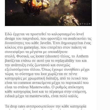
Εδώ έρχεται να προστεθεί το καλοφτιαγμένο level
design του παιχνιδιού, που φροντίζει να αναδεικνύει τις
δυνατότητες του κάθε Javelin. Έτσι δημιουργείται ένας
κύκλος στο gameplay, που επιτρέπει στον παίκτη να
συνεισφέρει τα μέγιστα με οποιαδήποτε
στολή. Φυσικά, ως looter (shooter) τίτλος, το Anthem
βασίζεται επάνω σε αυτό για το replayability του και
την ανάπτυξη ενός ζωντανού και συνεχώς
εξελισσόμενου τίτλου. Όπως έχουμε συνηθίσει μέχρι
τώρα, το σύστημα του loot χωρίζεται σε πέντε
κατηγορίες με χρωματική διάταξη, από το λευκό που
είναι τα common αντικείμενα μέχρι το πορτοκαλί που
είναι τα σπάνια Masterworks. Ο ρυθμός απόκτηση
κάθε κατηγορίας loot και το πέρασμα στην επόμενη,
ειδικά μέχρι τα masterworks, είναι πολύ καλός.
Τα drop rates αντιπροσωπεύουν την κάθε κατηγορία