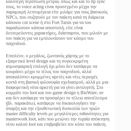
καλύτερη περίπτωση μέτρια, όπως και και το lip sync
τους, το voice acting είναι προσεγμένο μέχρι την
παραμικρή λεπτομέρεια είτε μιλάμε για τους βασικούς
NPCs, που συζητούν με τον παίκτη κατά τη διάρκεια
κάποιου cut scene ή στο Fort Tarsis για να του
παραδώσουν κάποια αποστολή, είτε είναι
δευτερεύοντες χαρακτήρες, διάσπαρτοι, που μιλούν με
τον παίκτη για να εμπλουτίσουν τον κόσμο του
παιχνιδιού.
Επιπλέον, ο μεγάλος, ζωντανός χάρτης με το
εξαιρετικό level design και τη συγκεκριμένη
ατμοσφαιρική επιλογή όχι μόνο δεν κατάφερε να
κουράσει μέχρι το τέλος του παιχνιδιού, αλλά
αποκαλύπτει κρυμμένες αρετές και νέες περιοχές
κοντά στη βασική φιλοσοφία σχεδιασμού, αλλά με μια
διαφορετική νότα αρκετή για να γίνει αντιληπτή. Στο
κομμάτι του loot και του game design η BioWare, αν
και δεν κατάφερε να προσφέρει το τέλειο αποτέλεσμα
(βλ. παρακάτω), κατάφερε να δικαιολογήσει την
ύπαρξη και την εξουθενωτική δυσκολία των τριών
master difficulty levels με μεγαλύτερες πιθανότητες για
masterwork loot, κάτι που μειώνει την τυχαία απόκτηση
νέου καλού loot και επιβραβεύει τον κόπο του παίκτη.