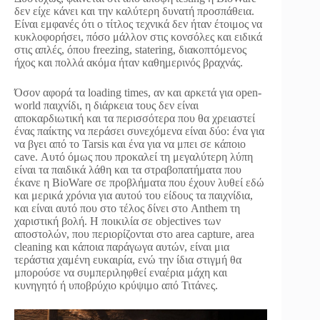
δεν είχε κάνει και την καλύτερη δυνατή προσπάθεια.
Είναι εμφανές ότι ο τίτλος τεχνικά δεν ήταν έτοιμος να
κυκλοφορήσει, πόσο μάλλον στις κονσόλες και ειδικά
στις απλές, όπου freezing, statering, διακοπτόμενος
ήχος και πολλά ακόμα ήταν καθημερινός βραχνάς.
Όσον αφορά τα loading times, αν και αρκετά για open-
world παιχνίδι, η διάρκεια τους δεν είναι
αποκαρδιωτική και τα περισσότερα που θα χρειαστεί
ένας παίκτης να περάσει συνεχόμενα είναι δύο: ένα για
να βγει από το Tarsis και ένα για να μπει σε κάποιο
cave. Αυτό όμως που προκαλεί τη μεγαλύτερη λύπη
είναι τα παιδικά λάθη και τα στραβοπατήματα που
έκανε η BioWare σε προβλήματα που έχουν λυθεί εδώ
και μερικά χρόνια για αυτού του είδους τα παιχνίδια,
και είναι αυτό που στο τέλος δίνει στο Anthem τη
χαριστική βολή. H ποικιλία σε objectives των
αποστολών, που περιορίζονται στο area capture, area
cleaning και κάποια παράγωγα αυτών, είναι μια
τεράστια χαμένη ευκαιρία, ενώ την ίδια στιγμή θα
μπορούσε να συμπεριληφθεί εναέρια μάχη και
κυνηγητό ή υποβρύχιο κρύψιμο από Τιτάνες.