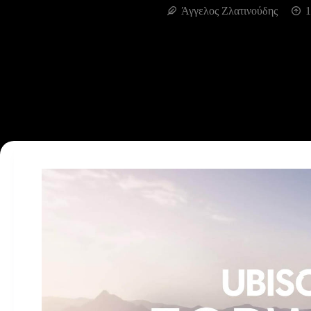
Άγγελος Ζλατινούδης
1