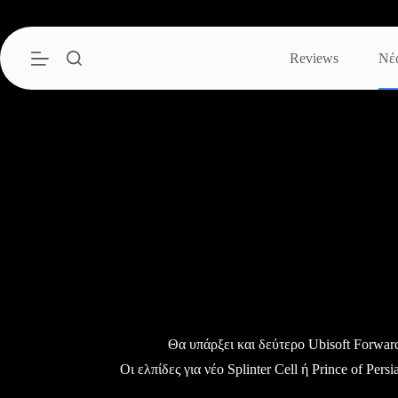
Μετάβαση
στο
περιεχόμενο
Reviews
Νέ
Θα υπάρξει και δεύτερο Ubisoft Forwar
Οι ελπίδες για νέο Splinter Cell ή Prince of Per