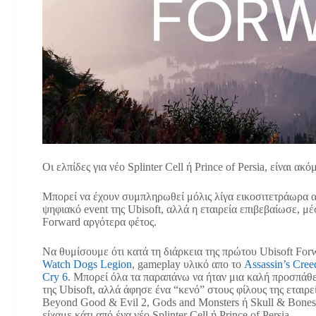
Οι ελπίδες για νέο Splinter Cell ή Prince of Persia, είναι 
Μπορεί να έχουν συμπληρωθεί μόλις λίγα εικοσιτετράωρα 
ψηφιακό event της Ubisoft, αλλά η εταιρεία επιβεβαίωσε, μ
Forward αργότερα φέτος.
Να θυμίσουμε ότι κατά τη διάρκεια της πρώτου Ubisoft For
Watch Dogs Legion
, gameplay υλικό απο το
Assassin’s Cree
Cry 6
. Μπορεί όλα τα παραπάνω να ήταν μια καλή προσπάθει
της Ubisoft, αλλά άφησε ένα “κενό” στους φίλους της εταιρ
Beyond Good & Evil 2, Gods and Monsters ή Skull & Bones.
είχαμε κάτι από ένα νέο Splinter Cell ή Prince of Persia.