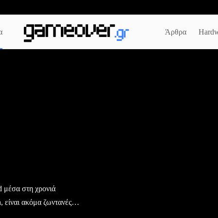
α
Άρθρα
Hardw
d μέσα στη χρονιά
sia, είναι ακόμα ζωντανές…