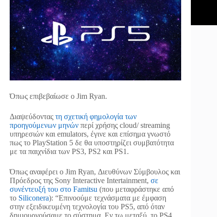
Όπως επιβεβαίωσε ο Jim Ryan.
Διαψεύδοντας
τη σχετική φημολογία των
προηγούμενων μηνών
περί χρήσης cloud/ streaming
υπηρεσιών και emulators, έγινε και επίσημα γνωστό
πως το PlayStation 5 δε θα υποστηρίζει συμβατότητα
με τα παιχνίδια των PS3, PS2 και PS1.
Όπως αναφέρει ο Jim Ryan, Διευθύνων Σύμβουλος και
Πρόεδρος της Sony Interactive Intertainment,
σε
συνέντευξή του στο Famitsu
(που μεταφράστηκε από
το
Siliconera
): “Επινοούμε τεχνάσματα με έμφαση
στην εξειδικευμένη τεχνολογία του PS5, από όταν
δημιουργούσαμε το σύστημα. Εν τω μεταξύ, το PS4