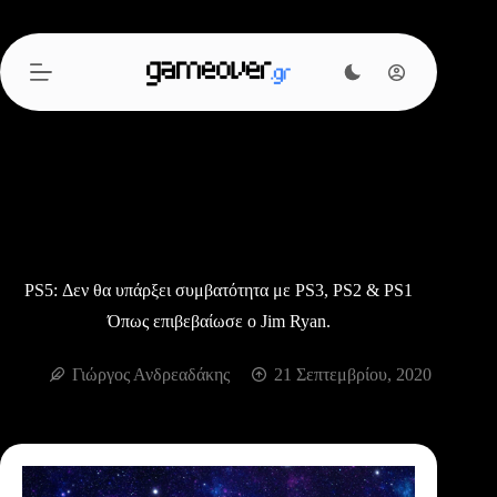
Μετάβαση
στο
περιεχόμενο
PS5: Δεν θα υπάρξει συμβατότητα με PS3, PS2 & PS1
Όπως επιβεβαίωσε ο Jim Ryan.
Γιώργος Ανδρεαδάκης
21 Σεπτεμβρίου, 2020