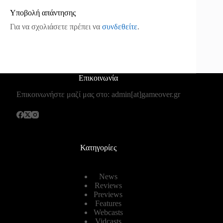
Υποβολή απάντησης
Για να σχολιάσετε πρέπει να
συνδεθείτε
.
Επικοινωνία
Επικοινωνήστε μαζί μας στο: admin[at]gameover.gr
Κατηγορίες
News
Reviews
Previews
Features
Webcasts
Vidcasts