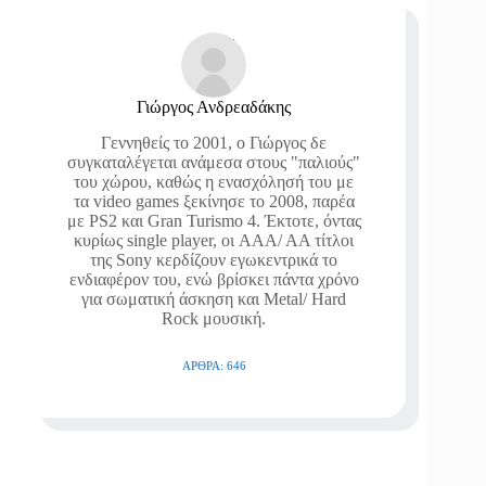
Γιώργος Ανδρεαδάκης
Γεννηθείς το 2001, ο Γιώργος δε
συγκαταλέγεται ανάμεσα στους "παλιούς"
του χώρου, καθώς η ενασχόλησή του με
τα video games ξεκίνησε το 2008, παρέα
με PS2 και Gran Turismo 4. Έκτοτε, όντας
κυρίως single player, οι AAA/ AA τίτλοι
της Sony κερδίζουν εγωκεντρικά το
ενδιαφέρον του, ενώ βρίσκει πάντα χρόνο
για σωματική άσκηση και Metal/ Hard
Rock μουσική.
ΆΡΘΡΑ: 646