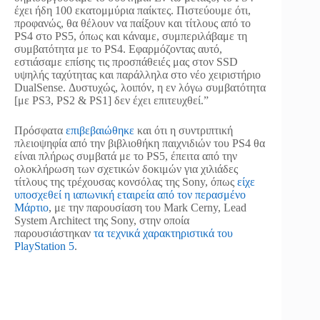
έχει ήδη 100 εκατομμύρια παίκτες. Πιστεύουμε ότι,
προφανώς, θα θέλουν να παίξουν και τίτλους από το
PS4 στο PS5, όπως και κάναμε, συμπεριλάβαμε τη
συμβατότητα με το PS4. Εφαρμόζοντας αυτό,
εστιάσαμε επίσης τις προσπάθειές μας στον SSD
υψηλής ταχύτητας και παράλληλα στο νέο χειριστήριο
DualSense. Δυστυχώς, λοιπόν, η εν λόγω συμβατότητα
[με PS3, PS2 & PS1] δεν έχει επιτευχθεί.”
Πρόσφατα
επιβεβαιώθηκε
και ότι η συντριπτική
πλειοψηφία από την βιβλιοθήκη παιχνιδιών του PS4 θα
είναι πλήρως συμβατά με το PS5, έπειτα από την
ολοκλήρωση των σχετικών δοκιμών για χιλιάδες
τίτλους της τρέχουσας κονσόλας της Sony, όπως
είχε
υποσχεθεί η ιαπωνική εταιρεία από τον περασμένο
Μάρτιο
, με την παρουσίαση του Mark Cerny, Lead
System Architect της Sony, στην οποία
παρουσιάστηκαν
τα τεχνικά χαρακτηριστικά του
PlayStation 5
.