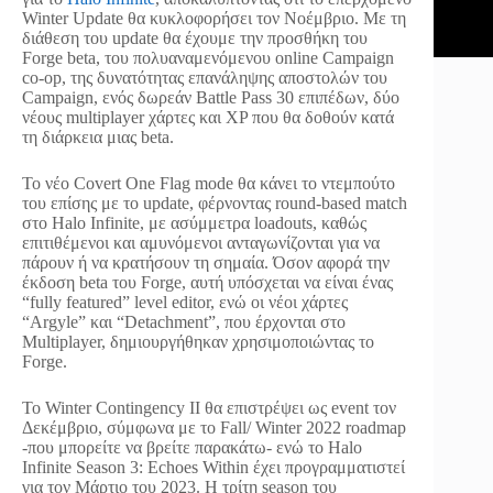
Winter Update θα κυκλοφορήσει τον Νοέμβριο. Με τη
διάθεση του update θα έχουμε την προσθήκη του
Forge beta, του πολυαναμενόμενου online Campaign
co-op, της δυνατότητας επανάληψης αποστολών του
Campaign, ενός δωρεάν Battle Pass 30 επιπέδων, δύο
νέους multiplayer χάρτες και XP που θα δοθούν κατά
τη διάρκεια μιας beta.
Το νέο Covert One Flag mode θα κάνει το ντεμπούτο
του επίσης με το update, φέρνοντας round-based match
στο Halo Infinite, με ασύμμετρα loadouts, καθώς
επιτιθέμενοι και αμυνόμενοι ανταγωνίζονται για να
πάρουν ή να κρατήσουν τη σημαία. Όσον αφορά την
έκδοση beta του Forge, αυτή υπόσχεται να είναι ένας
“fully featured” level editor, ενώ οι νέοι χάρτες
“Argyle” και “Detachment”, που έρχονται στο
Multiplayer, δημιουργήθηκαν χρησιμοποιώντας το
Forge.
Το Winter Contingency II θα επιστρέψει ως event τον
Δεκέμβριο, σύμφωνα με το Fall/ Winter 2022 roadmap
-που μπορείτε να βρείτε παρακάτω- ενώ το Halo
Infinite Season 3: Echoes Within έχει προγραμματιστεί
για τον Μάρτιο του 2023. Η τρίτη season του