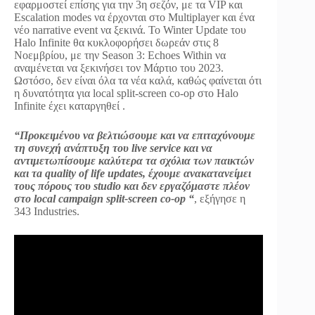
εφαρμοστεί επίσης για την 3η σεζόν, με τα VIP και
Escalation modes να έρχονται στο Multiplayer και ένα
νέο narrative event να ξεκινά. Το Winter Update του
Halo Infinite θα κυκλοφορήσει δωρεάν στις 8
Νοεμβρίου, με την Season 3: Echoes Within να
αναμένεται να ξεκινήσει τον Μάρτιο του 2023.
Ωστόσο, δεν είναι όλα τα νέα καλά, καθώς φαίνεται ότι
η δυνατότητα για local split-screen co-op στο Halo
Infinite έχει καταργηθεί .
“Προκειμένου να βελτιώσουμε και να επιταχύνουμε
τη συνεχή ανάπτυξη του
live
service και να
αντιμετωπίσουμε καλύτερα τα σχόλια των παικτών
και τ
a
quality
of
life
updates, έχουμε ανακατανείμει
τους πόρους του
studio και δεν εργαζόμαστε πλέον
στο
local
campaign
split-
screen
co-
op “
, εξήγησε η
343 Industries.