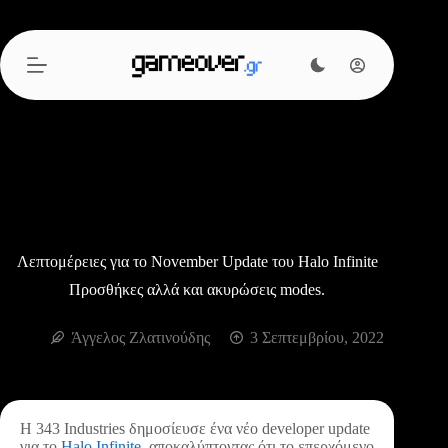
Μετάβαση
στο
περιεχόμενο
Λεπτομέρειες για το November Update του Halo Infinite
Προσθήκες αλλά και ακυρώσεις modes.
Άγγελος Ζλατινούδης
3 Σεπτεμβρίου, 2022
Η 343 Industries δημοσίευσε ένα νέο developer update
για το
Halo Infinite
, αποκαλύπτοντας ότι το επερχόμενο