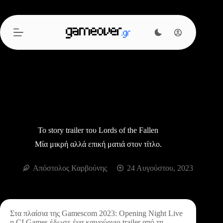
Μετάβαση
στο
περιεχόμενο
Το story trailer του Lords of the Fallen
Μία μικρή αλλά επική ματιά στον τίτλο.
Απόστολος Καρβούνης
24 Αυγούστου, 2023
Στα πλαίσια της Gamescom 2023: Opening Night Live
η CI Games έδωσε ένα καινούργιο trailer από τη