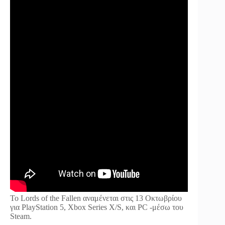
Το Lords of the Fallen αναμένεται στις 13 Οκτωβρίου
για PlayStation 5, Xbox Series X/S, και PC -μέσω του
Steam.