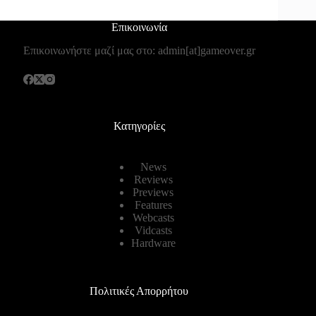
Επικοινωνία
Επικοινωνήστε μαζί μας στο: admin[at]gameover.gr
Κατηγορίες
News
Reviews
Previews
Features
Webcasts
Vidcasts
Hardware
Πολιτικές Απορρήτου