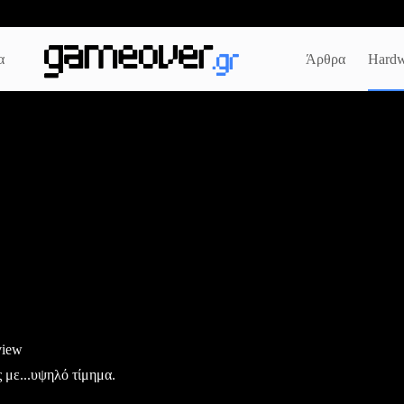
α
Άρθρα
Hardw
view
 με...υψηλό τίμημα.