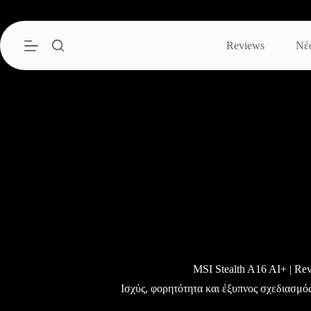
Μετάβαση
στο
περιεχόμενο
Reviews
Νέ
MSI Stealth A16 AI+ | Re
Ισχύς, φορητότητα και έξυπνος σχεδιασμός