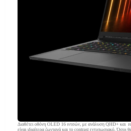
Διαθέτει οθόνη OLED 16 ιντσών, με ανάλυση QHD+ και ref
είναι ιδιαίτερα ζωντανά και το contrast εντυπωσιακό. Όσο