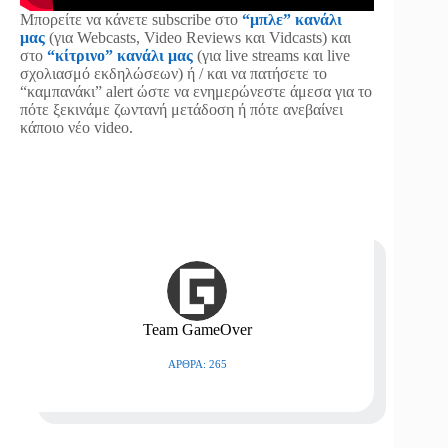
Μπορείτε να κάνετε subscribe στο
“μπλε” κανάλι
μας
(για Webcasts, Video Reviews και Vidcasts) και
στο
“κίτρινο” κανάλι μας
(για live streams και live
σχολιασμό εκδηλώσεων) ή / και να πατήσετε το
“καμπανάκι” alert ώστε να ενημερώνεστε άμεσα για το
πότε ξεκινάμε ζωντανή μετάδοση ή πότε ανεβαίνει
κάποιο νέο video.
Team GameOver
ΆΡΘΡΑ: 265