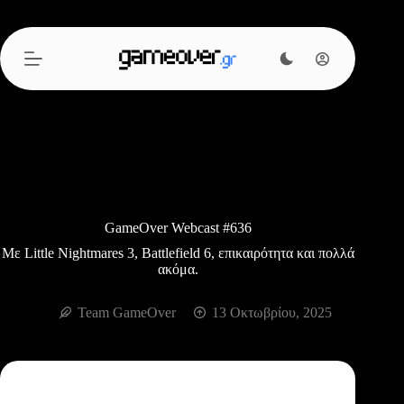
Μετάβαση
στο
περιεχόμενο
GameOver Webcast #636
Με Little Nightmares 3, Battlefield 6, επικαιρότητα και πολλά
ακόμα.
Team GameOver
13 Οκτωβρίου, 2025