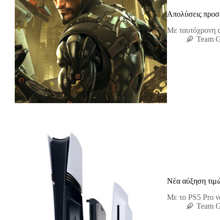
Απολύσεις προσ
Με ταυτόχρονη α
Team 
Νέα αύξηση τιμώ
Με το PS5 Pro να
Team 