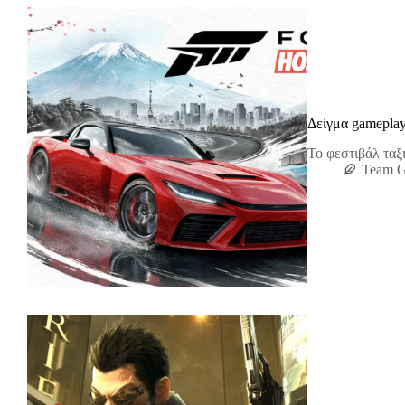
Δείγμα gameplay
Το φεστιβάλ ταξ
Team 