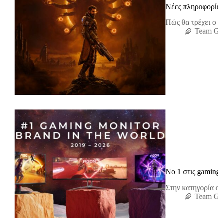
Νέες πληροφορίε
Πώς θα τρέχει ο 
Team 
No 1 στις gami
Στην κατηγορία
Team 