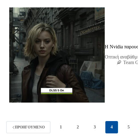
Η Nvidia παρουσ
Οπτική αναβάθμι
Team 
1
2
3
4
5
ΠΡΟΗΓΟΎΜΕΝΟ