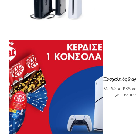
Πασχαλινός διαγ
Με δώρο PS5 και
Team 