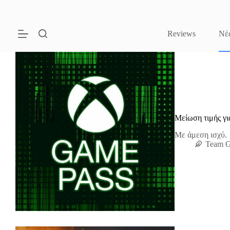
Μετάβαση
στο
περιεχόμενο
Reviews
Νέ
Μείωση τιμής γι
Με άμεση ισχύ.
Team 