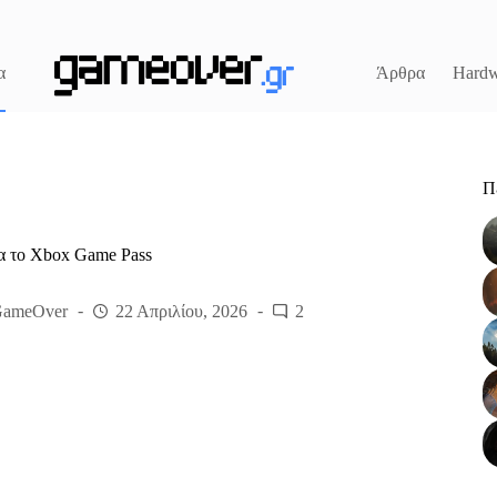
α
Άρθρα
Hardw
Π
α το Xbox Game Pass
GameOver
22 Απριλίου, 2026
2