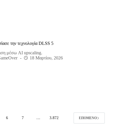
ίασε την τεχνολογία DLSS 5
ση μέσω AI upscaling.
GameOver
18 Μαρτίου, 2026
6
7
…
3.872
ΕΠΌΜΕΝΟ