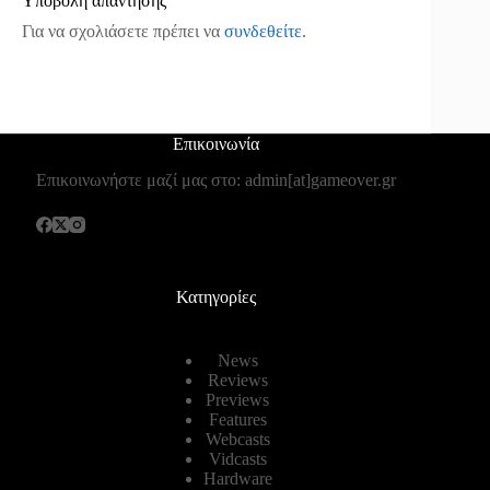
Υποβολή απάντησης
Για να σχολιάσετε πρέπει να
συνδεθείτε
.
Επικοινωνία
Επικοινωνήστε μαζί μας στο: admin[at]gameover.gr
Κατηγορίες
News
Reviews
Previews
Features
Webcasts
Vidcasts
Hardware