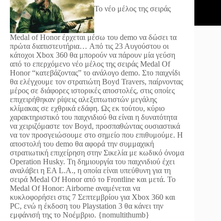
Το νέο μέλος της σειράς
Medal of Honor έρχεται μέσω του demo να δώσει τα
πρώτα διαπιστευτήρια…
Από τις 23 Αυγούστου οι
κάτοχοι Xbox 360 θα μπορούν να πάρουν μία γεύση
από το επερχόμενο νέο μέλος της σειράς Medal Of
Honor “κατεβάζοντας” το ανάλογο demo. Στο παιχνίδι
θα ελέγχουμε τον στρατιώτη Boyd Travers, παίρνοντας
μέρος σε διάφορες ιστορικές αποστολές, στις οποίες
επιχειρήθηκαν ρίψεις αλεξιπτωτιστών μεγάλης
κλίμακας σε εχθρικά εδάφη. Ως εκ τούτου, κύριο
χαρακτηριστικό του παιχνιδιού θα είναι η δυνατότητα
να χειριζόμαστε τον Boyd, προσπαθώντας ουσιαστικά
να τον προσγειώσουμε στο σημείο που επιθυμούμε. Η
αποστολή του demo θα αφορά την συμμαχική
στρατιωτική επιχείρηση στην Σικελία με κωδικό όνομα
Operation Husky. Τη δημιουργία του παιχνιδιού έχει
αναλάβει η EA L.A., η οποία είναι υπεύθυνη για τη
σειρά Medal Of Honor από το Frontline και μετά. Το
Medal Of Honor: Airborne αναμένεται να
κυκλοφορήσει στις 7 Σεπτεμβρίου για Xbox 360 και
PC, ενώ η έκδοση του Playstation 3 θα κάνει την
εμφάνισή της το Νοέμβριο. {nomultithumb}