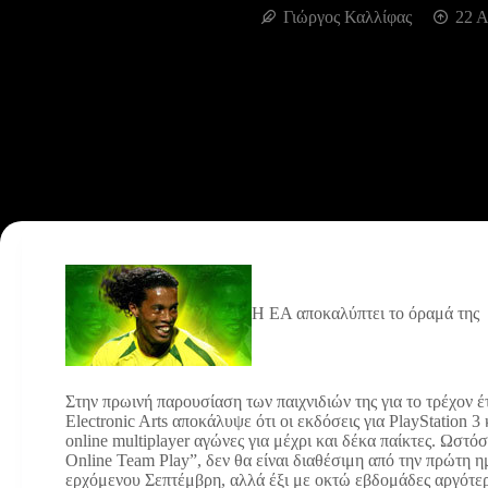
Γιώργος Καλλίφας
22 Α
H EA αποκαλύπτει το όραμά της
Στην πρωινή παρουσίαση των παιχνιδιών της για το τρέχον έτ
Electronic Arts αποκάλυψε ότι οι εκδόσεις για PlayStation 
online multiplayer αγώνες για μέχρι και δέκα παίκτες. Ωστό
Online Team Play”, δεν θα είναι διαθέσιμη από την πρώτη η
ερχόμενου Σεπτέμβρη, αλλά έξι με οκτώ εβδομάδες αργότερα