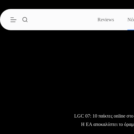
Μετάβαση
στο
περιεχόμενο
Reviews
Νέ
LGC 07: 10 παίκτες online στο
H EA αποκαλύπτει το όραμ