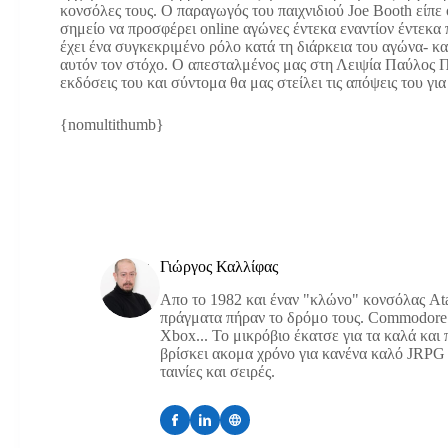
κονσόλες τους. Ο παραγωγός του παιχνιδιού Joe Booth είπε ό
σημείο να προσφέρει online αγώνες έντεκα εναντίον έντεκα 
έχει ένα συγκεκριμένο ρόλο κατά τη διάρκεια του αγώνα- κα
αυτόν τον στόχο. Ο απεσταλμένος μας στη Λειψία Παύλος Πα
εκδόσεις του και σύντομα θα μας στείλει τις απόψεις του για
{nomultithumb}
Γιώργος Καλλίφας
Απο το 1982 και έναν "κλώνο" κονσόλας Atar
πράγματα πήραν το δρόμο τους. Commodore 
Xbox... Το μικρόβιο έκατσε για τα καλά και
βρίσκει ακομα χρόνο για κανένα καλό JRPG ή
ταινίες και σειρές.