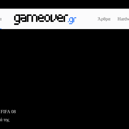
α
Άρθρα
Hardw
 FIFA 08
ά της