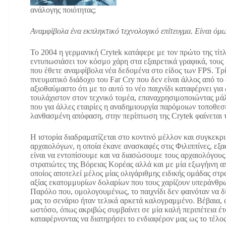
ανάλογης ποιότητας;
Αναμφίβολα ένα εκπληκτικό τεχνολογικό επίτευγμα. Είναι όμ
Το 2004 η γερμανική Crytek κατάφερε με τον πρώτο της τίτ
εντυπωσιάσει τον κόσμο χάρη στα εξαιρετικά γραφικά, τους εκ
που έθετε αναμφίβολα νέα δεδομένα στο είδος των FPS. Τρία
πνευματικό διάδοχο του Far Cry που δεν είναι άλλος από το
αξιοθαύμαστο ότι με το αυτό το νέο παιχνίδι καταφέρνει γι
τουλάχιστον στον τεχνικό τομέα, επαναχρησιμοποιώντας μά
που για άλλες εταιρίες η αναδημιουργία παρόμοιων τοποθεσι
λανθασμένη απόφαση, στην περίπτωση της Crytek φαίνεται τ
Η ιστορία διαδραματίζεται στο κοντινό μέλλον και συγκεκ
αρχαιολόγων, η οποία έκανε ανασκαφές στις Φιλιππίνες, εξα
είναι να εντοπίσουμε και να διασώσουμε τους αρχαιολόγου
στρατιώτες της Βόρειας Κορέας αλλά και με μία εξωγήινη α
οποίος αποτελεί μέλος μίας ολιγάριθμης ειδικής ομάδας στρ
αξίας εκατομμυρίων δολαρίων που τους χαρίζουν υπεράνθρω
Παρόλο που, ομολογουμένως, το παιχνίδι δεν φαινόταν να δ
μας το σενάριο ήταν τελικά αρκετά καλογραμμένο. Βέβαια, αυ
ωστόσο, όπως ακριβώς συμβαίνει σε μία καλή περιπέτεια έτ
καταφέρνοντας να διατηρήσει το ενδιαφέρον μας ως το τέλος