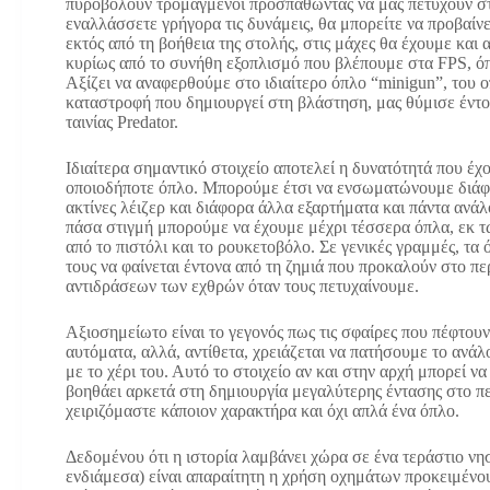
πυροβολούν τρομαγμένοι προσπαθώντας να μας πετύχουν στα 
εναλλάσσετε γρήγορα τις δυνάμεις, θα μπορείτε να προβαίν
εκτός από τη βοήθεια της στολής, στις μάχες θα έχουμε κα
κυρίως από το συνήθη εξοπλισμό που βλέπουμε στα FPS, όπ
Αξίζει να αναφερθούμε στο ιδιαίτερο όπλο “minigun”, του 
καταστροφή που δημιουργεί στη βλάστηση, μας θύμισε έντον
ταινίας Predator.
Ιδιαίτερα σημαντικό στοιχείο αποτελεί η δυνατότητά που έ
οποιοδήποτε όπλο. Μπορούμε έτσι να ενσωματώνουμε διάφ
ακτίνες λέιζερ και διάφορα άλλα εξαρτήματα και πάντα ανάλ
πάσα στιγμή μπορούμε να έχουμε μέχρι τέσσερα όπλα, εκ 
από το πιστόλι και το ρουκετοβόλο. Σε γενικές γραμμές, τα
τους να φαίνεται έντονα από τη ζημιά που προκαλούν στο π
αντιδράσεων των εχθρών όταν τους πετυχαίνουμε.
Αξιοσημείωτο είναι το γεγονός πως τις σφαίρες που πέφτου
αυτόματα, αλλά, αντίθετα, χρειάζεται να πατήσουμε το ανάλ
με το χέρι του. Αυτό το στοιχείο αν και στην αρχή μπορεί ν
βοηθάει αρκετά στη δημιουργία μεγαλύτερης έντασης στο πε
χειριζόμαστε κάποιον χαρακτήρα και όχι απλά ένα όπλο.
Δεδομένου ότι η ιστορία λαμβάνει χώρα σε ένα τεράστιο νησ
ενδιάμεσα) είναι απαραίτητη η χρήση οχημάτων προκειμένο