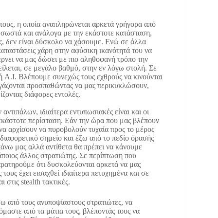
 τους, η οποία αναπληρώνεται αρκετά γρήγορα από
ε σωστά και ανάλογα με την εκάστοτε κατάσταση,
ς, δεν είναι δύσκολο να χάσουμε. Ενώ σε άλλα
καταστάσεις χάρη στην αφύσικη ικανότητά του να
φέρνει να μας δώσει με πιο αληθοφανή τρόπο την
είλεται, σε μεγάλο βαθμό, στην εν λόγω στολή. Σε
κή A.I. Βλέπουμε συνεχώς τους εχθρούς να κινούνται
ργάζονται προσπαθώντας να μας περικυκλώσουν,
ίζοντας διάφορες εντολές.
αντιπάλων, ιδιαίτερα εντυπωσιακές είναι και οι
 εκάστοτε περίσταση. Εάν την ώρα που μας βλέπουν
 να αρχίσουν να πυροβολούν τυχαία προς το μέρος
 διαφορετικό σημείο και έξω από το πεδίο όρασής
πάνω μας αλλά αντίθετα θα πρέπει να κάνουμε
κάποιος άλλος στρατιώτης. Σε περίπτωση που
ρατηρούμε ότι δυσκολεύονται αρκετά να μας
 τους έχει εισαχθεί ιδιαίτερα πετυχημένα και σε
 στις stealth τακτικές.
σω από τους ανυποψίαστους στρατιώτες, να
μαστε από τα μάτια τους, βλέποντάς τους να