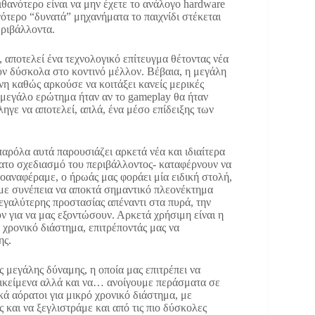
πιθανότερο είναι να μην έχετε το ανάλογο hardware
γότερο “δυνατά” μηχανήματα το παιχνίδι στέκεται
εριβάλλοντα.
, αποτελεί ένα τεχνολογικό επίτευγμα θέτοντας νέα
ούν δύσκολα στο κοντινό μέλλον. Βέβαια, η μεγάλη
νη καθώς αρκούσε να κοιτάξει κανείς μερικές
ο μεγάλο ερώτημα ήταν αν το gameplay θα ήταν
έληγε να αποτελεί, απλά, ένα μέσο επίδειξης των
παρόλα αυτά παρουσιάζει αρκετά νέα και ιδιαίτερα
τατο σχεδιασμό του περιβάλλοντος- καταφέρνουν να
αναφέραμε, ο ήρωάς μας φοράει μία ειδική στολή,
με συνέπεια να αποκτά σημαντικό πλεονέκτημα
μεγαλύτερης προστασίας απέναντι στα πυρά, την
ν για να μας εξοντώσουν. Αρκετά χρήσιμη είναι η
 χρονικό διάστημα, επιτρέποντάς μας να
ης.
ς μεγάλης δύναμης, η οποία μας επιτρέπει να
ικείμενα αλλά και να… ανοίγουμε περάσματα σε
κά αόρατοι για μικρό χρονικό διάστημα, με
και να ξεγλιστράμε και από τις πιο δύσκολες