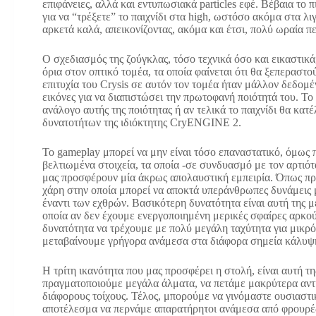
επιφάνειες, αλλά και εντυπωσιακά particles εφέ. Βέβαια το 
για να “τρέξετε” το παιχνίδι στα high, ωστόσο ακόμα στα λι
αρκετά καλά, απεικονίζοντας, ακόμα και έτσι, πολύ ωραία π
Ο σχεδιασμός της ζούγκλας, τόσο τεχνικά όσο και εικαστικά
όρια στον οπτικό τομέα, τα οποία φαίνεται ότι θα ξεπεραστ
επιτυχία του Crysis σε αυτόν τον τομέα ήταν μάλλον δεδομέ
εικόνες για να διαπιστώσει την πρωτοφανή ποιότητά του. Τ
ανάλογο αυτής της ποιότητας ή αν τελικά το παιχνίδι θα κατ
δυνατοτήτων της ιδιόκτητης CryENGINE 2.
Το gameplay μπορεί να μην είναι τόσο επαναστατικό, όμως 
βελτιωμένα στοιχεία, τα οποία -σε συνδυασμό με τον αρτιό
μας προσφέρουν μία άκρως απολαυστική εμπειρία. Όπως προ
χάρη στην οποία μπορεί να αποκτά υπεράνθρωπες δυνάμεις 
έναντι των εχθρών. Βασικότερη δυνατότητα είναι αυτή της 
οποία αν δεν έχουμε ενεργοποιημένη μερικές σφαίρες αρκού
δυνατότητα να τρέχουμε με πολύ μεγάλη ταχύτητα για μικρό
μεταβαίνουμε γρήγορα ανάμεσα στα διάφορα σημεία κάλυψ
Η τρίτη ικανότητα που μας προσφέρει η στολή, είναι αυτή τη
πραγματοποιούμε μεγάλα άλματα, να πετάμε μακρύτερα αντ
διάφορους τοίχους. Τέλος, μπορούμε να γινόμαστε ουσιαστι
αποτέλεσμα να περνάμε απαρατήρητοι ανάμεσα από φρουρές 