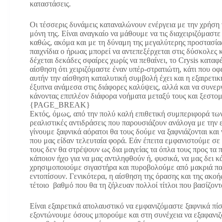
καταστάσεις.
Οι τέσσερις δυνάμεις καταναλώνουν ενέργεια με την χρήση
μόνη της. Είναι αναγκαίο να μάθουμε να τις διαχειριζόμαστ
καθώς, ακόμα και με τη δύναμη της μεγαλύτερης προστασία
παιχνίδια ο ήρωας μπορεί να αντεπεξέρχεται στις δύσκολες 
δέχεται δεκάδες σφαίρες χωρίς να πεθαίνει, το Crysis κατα
αίσθηση ότι χειριζόμαστε έναν υπέρ-στρατιώτη, κάτι που οφ
αυτήν την αίσθηση καταλυτική συμβολή έχει και η εξαιρετι
έξυπνα ανάμεσα στις διάφορες καλύψεις, αλλά και να συνε
κάνοντας επιπλέον διάφορα νοήματα μεταξύ τους και ξεστομ
{PAGE_BREAK}
Εκτός, όμως, από την πολύ καλή επιθετική συμπεριφορά των 
ρεαλιστικές αντιδράσεις που παρουσιάζουν ανάλογα με την
γίνουμε ξαφνικά αόρατοι θα τους δούμε να ξαφνιάζονται και
που μας είδαν τελευταία φορά. Εάν έπειτα εμφανιστούμε σε
τους δεν θα στρέψουν ως δια μαγείας τα όπλα τους προς τα 
κάποιον ήχο για να μας αντιληφθούν ή, φυσικά, να μας δει 
χρησιμοποιούμε σιγαστήρα και πυροβολούμε από μακριά πα
εντοπίσουν. Γενικότερα, η αίσθηση της όρασης και της ακοής
τέτοιο βαθμό που θα τη ζήλευαν πολλοί τίτλοι που βασίζονται
Είναι εξαιρετικά απολαυστικό να εμφανιζόμαστε ξαφνικά πί
εξοντώνουμε όσους μπορούμε και στη συνέχεια να εξαφανιζό