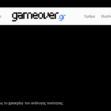
α
Άρθρα
Hardw
ς το gameplay του ανάλογης ποιότητας;