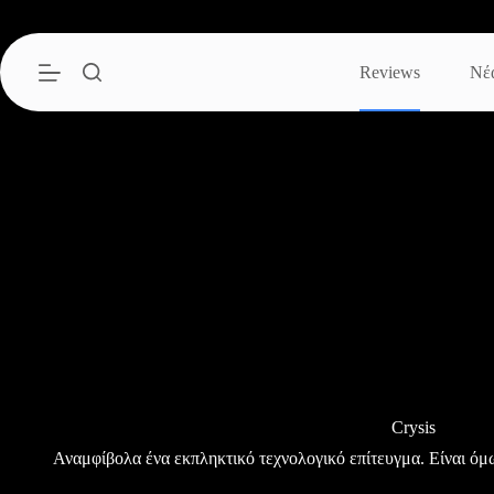
Μετάβαση
στο
περιεχόμενο
Reviews
Νέ
Crysis
Αναμφίβολα ένα εκπληκτικό τεχνολογικό επίτευγμα. Είναι όμω