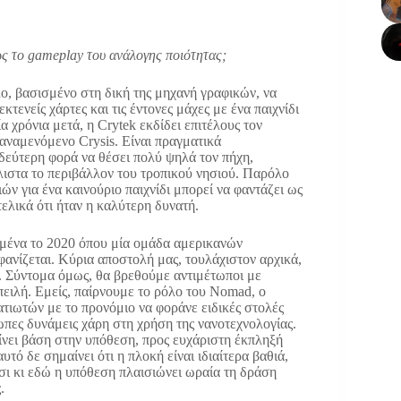
ως το gameplay του ανάλογης ποιότητας;
λο, βασισμένο στη δική της μηχανή γραφικών, να
τενείς χάρτες και τις έντονες μάχες με ένα παιχνίδι
 χρόνια μετά, η Crytek εκδίδει επιτέλους τον
 αναμενόμενο Crysis. Είναι πραγματικά
α δεύτερη φορά να θέσει πολύ ψηλά τον πήχη,
λιστα το περιβάλλον του τροπικού νησιού. Παρόλο
ών για ένα καινούριο παιχνίδι μπορεί να φαντάζει ως
ελικά ότι ήταν η καλύτερη δυνατή.
ριμένα το 2020 όπου μία ομάδα αμερικανών
φανίζεται. Κύρια αποστολή μας, τουλάχιστον αρχικά,
ς. Σύντομα όμως, θα βρεθούμε αντιμέτωποι με
πειλή. Εμείς, παίρνουμε το ρόλο του Nomad, ο
ατιωτών με το προνόμιο να φοράνε ειδικές στολές
πες δυνάμεις χάρη στη χρήση της νανοτεχνολογίας.
ίνει βάση στην υπόθεση, προς ευχάριστη έκπληξή
τό δε σημαίνει ότι η πλοκή είναι ιδιαίτερα βαθιά,
σι κι εδώ η υπόθεση πλαισιώνει ωραία τη δράση
.