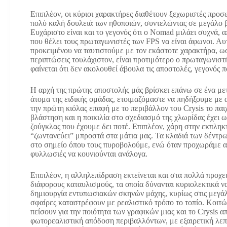
Επιπλέον, οι κύριοι χαρακτήρες διαθέτουν ξεχωριστές προσωπ
πολύ καλή δουλειά των ηθοποιών, συντελώντας σε μεγάλο 
Ευχάριστο είναι και το γεγονός ότι ο Nomad μιλάει συχνά,
που θέλει τους πρωταγωνιστές των FPS να είναι άφωνοι. Αυτ
προκειμένου να ταυτιστούμε με τον εκάστοτε χαρακτήρα, ωστ
περιπτώσεις τουλάχιστον, είναι προτιμότερο ο πρωταγωνιστή
φαίνεται ότι δεν ακολουθεί άβουλα τις αποστολές, γεγονός 
Η αρχή της πρώτης αποστολής μάς βρίσκει επάνω σε ένα με
άτομα της ειδικής ομάδας, ετοιμαζόμαστε να πηδήξουμε με 
την πρώτη κιόλας επαφή με το περιβάλλον του Crysis το παι
βλάστηση και η ποικιλία στο σχεδιασμό της χλωρίδας έχει 
ζούγκλας που έχουμε δει ποτέ. Επιπλέον, χάρη στην εκπληκ
“ζωντανεύει” μπροστά στα μάτια μας. Τα κλαδιά των δέντρων
στο σημείο όπου τους πυροβολούμε, ενώ όταν προχωράμε α
φυλλωσιές να κουνιούνται ανάλογα.
Επιπλέον, η αλληλεπίδραση εκτείνεται και στα πολλά προχε
διάφορους καταυλισμούς, τα οποία δύνανται κυριολεκτικά 
δημιουργία εντυπωσιακών σκηνών μάχης, κυρίως στις μεγάλ
σφαίρες καταστρέφουν με ρεαλιστικό τρόπο το τοπίο. Κοιτών
πείσουν για την ποιότητα των γραφικών μιας και το Crysis απ
φωτορεαλιστική απόδοση περιβαλλόντων, με εξαιρετική λεπ