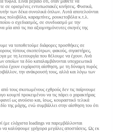
τυφλά. Είναι βέβαιο ότι, όταν μάθετε να
ετε σε ορισμένες εντυπωσιακές κινήσεις. Φυσικά,
ι αυτήν των δέκα συνολικά όπλων. Αυτά αποτελούνται
ως πολυβόλα, καραμπίνες, ρουκετοβόλα κ.τ.λ.
οποίου ο σχεδιασμός, σε συνδυασμό με την
α μία από τις πιο αξιομνημόνευτες σκηνές της
χουμε να τοποθετούμε διάφορες προσθήκες σε
ορους τύπους σκοπεύτρων, φακούς, σιγαστήρες,
ογα με τη λειτουργία που θέλουμε να έχουν. Ανά
των οποίων τα δύο καταλαμβάνονται υποχρεωτικά
 όπλα έχουν ευχάριστη αίσθηση, με τη δύναμη πυρός
εριβάλλον, την ανάκρουσή τους, αλλά και λόγω των
ν από τους σκοτωμένους εχθρούς δεν τις παίρνουμε
ογο κουμπί προκειμένου να τις πάρει ο χαρακτήρας
α φανεί ως ανούσιο και, ίσως, κουραστικό τελικά
δίο της μάχης, ενώ συμβάλλει στην αίσθηση του ότι
ί (με ελάχιστα loadings να παρεμβάλλονται
υ να καλύψουμε γρήγορα μεγάλες αποστάσεις. Ως εκ