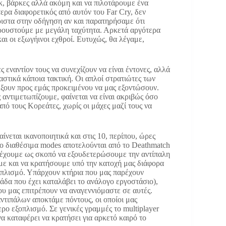
, βάρκες αλλά ακόμη και να πιλοτάρουμε ένα
τερα διαφορετικός από αυτόν του Far Cry, δεν
άριστα στην οδήγηση αν και παρατηρήσαμε ότι
κρουστούμε με μεγάλη ταχύτητα. Αρκετά αργότερα
και οι εξωγήινοι εχθροί. Ευτυχώς, θα λέγαμε,
ς εναντίον τους να συνεχίζουν να είναι έντονες, αλλά
ιαστικά κάποια τακτική. Οι απλοί στρατιώτες των
έξουν προς εμάς προκειμένου να μας εξοντώσουν.
 αντιμετωπίζουμε, φαίνεται να είναι ακριβώς όσο
πό τους Κορεάτες, χωρίς οι μάχες μαζί τους να
αίνεται ικανοποιητικά και στις 10, περίπου, ώρες
ύο διαθέσιμα modes αποτελούνται από το Deathmatch
ίο έχουμε ως σκοπό να εξουδετερώσουμε την αντίπαλη
υμε και να κρατήσουμε υπό την κατοχή μας διάφορα
οπλισμό. Υπάρχουν κτήρια που μας παρέχουν
άδα που έχει καταλάβει το ανάλογο εργοστάσιο),
υ μας επιτρέπουν να αναγεννιόμαστε σε αυτές.
ντιπάλων αποκτάμε πόντους, οι οποίοι μας
ο εξοπλισμό. Σε γενικές γραμμές το multiplayer
να καταφέρει να κρατήσει για αρκετό καιρό το