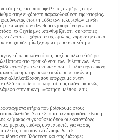
ικότητες, κάτι που οφείλεται, εν μέρει, στην
βαθμό στην ευχάριστη παρακολούθηση της ιστορίας.
 αποφεύγοντας έτσι τη μόδα των τελευταίων μηνών
ή η επιλογή των developers μπορεί να γίνεται
όσο, το Crysis μας υπενθυμίζει ότι, σε κάποιες
ς να έχει το… χάρισμα της ομιλίας, χάρη στην οποία
που του χαρίζει μία ξεχωριστή προσωπικότητα.
ταγωγικό αεροπλάνο όπου, μαζί με άλλα τέσσερα
αλεξίπτωτο στο τροπικό νησί των Φιλιππίνων. Από
χνίδι καταφέρνει να εντυπωσιάσει. Η ιδιαίτερα πυκνή
ως αποτέλεσμα την ρεαλιστικότερη απεικόνιση
τική αλληλεπίδραση που υπάρχει με αυτήν,
 αλλά και οι ίδιοι οι κορμοί τους σπάνε ακριβώς
νάμεσα στην πυκνή βλάστηση βλέπουμε τις
ιροφτιαγμένα κτήρια που βρίσκουμε στους
να ισοπεδωθούν. Αποτέλεσμα των παραπάνω είναι η
ης κλίμακας συγκρούσεις όπου οι εκατοντάδες
τας μερικές εικόνες είναι αρκετές για να σας
οτελεί ό,τι πιο κοντινό έχουμε δει σε
τομέρεια στη βλάστηση και στις διάφορες