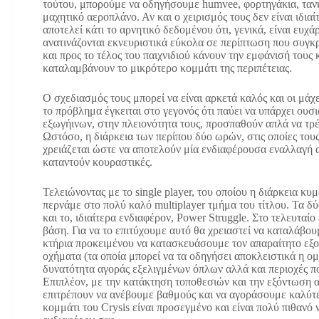
τούτου, μπορούμε να οδηγήσουμε humvee, φορτηγάκια, τανκ
μαχητικό αεροπλάνο. Αν και ο χειρισμός τους δεν είναι ιδιαί
αποτελεί κάτι το αρνητικό δεδομένου ότι, γενικά, είναι ευχ
ανατινάζονται εκνευριστικά εύκολα σε περίπτωση που συγ
και προς το τέλος του παιχνιδιού κάνουν την εμφάνισή τους 
καταλαμβάνουν το μικρότερο κομμάτι της περιπέτειας.
Ο σχεδιασμός τους μπορεί να είναι αρκετά καλός και οι μάχε
το πρόβλημα έγκειται στο γεγονός ότι παύει να υπάρχει ουσ
εξωγήινων, στην πλειονότητα τους, προσπαθούν απλά να τρ
Ωστόσο, η διάρκεια των περίπου δύο ωρών, στις οποίες τους
χρειάζεται ώστε να αποτελούν μία ενδιαφέρουσα εναλλαγή α
καταντούν κουραστικές.
Τελειώνοντας με το single player, του οποίου η διάρκεια κυμ
περνάμε στο πολύ καλό multiplayer τμήμα του τίτλου. Τα δ
και το, ιδιαίτερα ενδιαφέρον, Power Struggle. Στο τελευτα
βάση. Για να το επιτύχουμε αυτό θα χρειαστεί να καταλάβο
κτήρια προκειμένου να κατασκευάσουμε τον απαραίτητο εξ
οχήματα (τα οποία μπορεί να τα οδηγήσει αποκλειστικά η ομ
δυνατότητα αγοράς εξελιγμένων όπλων αλλά και περιοχές πο
Επιπλέον, με την κατάκτηση τοποθεσιών και την εξόντωση α
επιτρέπουν να ανέβουμε βαθμούς και να αγοράσουμε καλύτερ
κομμάτι του Crysis είναι προσεγμένο και είναι πολύ πιθανό 