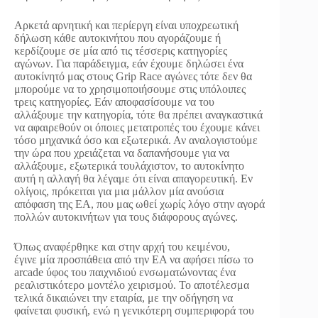
Αρκετά αρνητική και περίεργη είναι υποχρεωτική
δήλωση κάθε αυτοκινήτου που αγοράζουμε ή
κερδίζουμε σε μία από τις τέσσερις κατηγορίες
αγώνων. Για παράδειγμα, εάν έχουμε δηλώσει ένα
αυτοκίνητό μας στους Grip Race αγώνες τότε δεν θα
μπορούμε να το χρησιμοποιήσουμε στις υπόλοιπες
τρεις κατηγορίες. Εάν αποφασίσουμε να του
αλλάξουμε την κατηγορία, τότε θα πρέπει αναγκαστικά
να αφαιρεθούν οι όποιες μετατροπές του έχουμε κάνει
τόσο μηχανικά όσο και εξωτερικά. Αν αναλογιστούμε
την ώρα που χρειάζεται να δαπανήσουμε για να
αλλάξουμε, εξωτερικά τουλάχιστον, το αυτοκίνητο
αυτή η αλλαγή θα λέγαμε ότι είναι απαγορευτική. Εν
ολίγοις, πρόκειται για μια μάλλον μία ανούσια
απόφαση της EA, που μας ωθεί χωρίς λόγο στην αγορά
πολλών αυτοκινήτων για τους διάφορους αγώνες.
Όπως αναφέρθηκε και στην αρχή του κειμένου,
έγινε μία προσπάθεια από την EA να αφήσει πίσω το
arcade ύφος του παιχνιδιού ενσωματώνοντας ένα
ρεαλιστικότερο μοντέλο χειρισμού. Το αποτέλεσμα
τελικά δικαιώνει την εταιρία, με την οδήγηση να
φαίνεται φυσική, ενώ η γενικότερη συμπεριφορά του