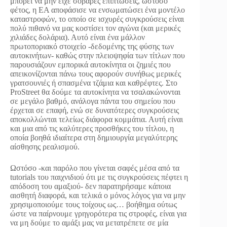
μπορεί να μην είχε σοβαρές επιπτώσεις, ωστόσο
φέτος, η EA αποφάσισε να ενσωματώσει ένα μοντέλο
καταστροφών, το οποίο σε ισχυρές συγκρούσεις είναι
πολύ πιθανό να μας κοστίσει τον αγώνα (και μερικές
χιλιάδες δολάρια). Αυτό είναι ένα μάλλον
πρωτοποριακό στοιχείο -δεδομένης της φύσης των
αυτοκινήτων- καθώς στην πλειοψηφία των τίτλων που
παρουσιάζουν εμπορικά αυτοκίνητα οι ζημιές που
απεικονίζονται πάνω τους αφορούν συνήθως μερικές
γρατσουνιές ή σπασμένα τζάμια και καθρέφτες. Στο
ProStreet θα δούμε τα αυτοκίνητα να τσαλακώνονται
σε μεγάλο βαθμό, ανάλογα πάντα του σημείου που
έρχεται σε επαφή, ενώ σε δυνατότερες συγκρούσεις
αποκολλώνται τελείως διάφορα κομμάτια. Αυτή είναι
και μια από τις καλύτερες προσθήκες του τίτλου, η
οποία βοηθά ιδιαίτερα στη δημιουργία μεγαλύτερης
αίσθησης ρεαλισμού.
Ωστόσο -και παρόλο που γίνεται σαφές μέσα από τα
tutorials του παιχνιδιού ότι με τις συγκρούσεις πέφτει η
απόδοση του αμαξιού- δεν παρατηρήσαμε κάποια
αισθητή διαφορά, και τελικά ο μόνος λόγος για να μην
χρησιμοποιούμε τους τοίχους ως… βοήθημα ούτως
ώστε να παίρνουμε γρηγορότερα τις στροφές, είναι για
να μη δούμε το αμάξι μας να μετατρέπετε σε μία