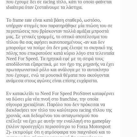
που έχουμε δει σε racing τίτλο, κάτι το οποίο φαίνεται
ιδιαίτερα όταν ζεσταίνουμε τα λάστιχα.
Το frame rate είναι κατά βάση σταθερό, ωστόσο,
υπήρχαν στιγμές που παρατηρήθηκε μία πτώση του σε
περιπτώσεις που βρίσκονταν πολλά αμάξια μπροστά
μας. Σε γενικές γραμμές, το οπτικό αποτέλεσμα του
τίτλου θα σας αφήσει ικανοποιημένους -αν και δεν
μπορούμε να πούμε ότι δεν μας έλειψε το σκηνικό της
πόλης που επικρατούσε κατά κύριο λόγο στα τελευταία
Need For Speed. Τα ηχητικά εφέ με τη σειρά τους
αποδίδονται εξαιρετικά, με τον ήχο της μηχανής να έχει
πρωταγωνιστικό ρόλο και ανάλογα με το αυτοκίνητο
που έχουμε, ενώ τα μουσικά θέματα που ακούγονται
ανάμεσα στους αγώνες είναι επίσης ευχάριστα.
Εν κατακλείδι το Need For Speed ProStreet καταφέρνει
να δώσει μία νέα πνοή στο franchise, την οποία
σίγουρα χρειαζόταν. Παρόλο που δεν πρόκειται να
διεκδικήσει τον τίτλο του καλύτερου racing τίτλου της
χρονιάς -και δεδομένου του ανταγωνισμού που
επέλεξε να έχει με αυτήν την εναλλαγή στο gameplay
(πλέον προσεγγίζει περισσότερο το Forza Motorsport
2)- εκτιμούμε ότι η ατμόσφαιρα του παιχνιδιού και το