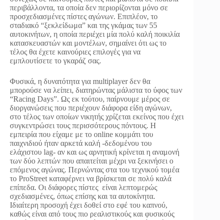
περιβάλλοντα, τα οποία δεν περιορίζονται μόνο σε
προσχεδιασμένες πίστες αγώνων. Επιπλέον, το
σταδιακό “ξεκλείδωμα” και της γκάμας των 55
αυτοκινήτων, η οποία περιέχει μία πολύ καλή ποικιλία
κατασκευαστών και μοντέλων, σημαίνει ότι ως το
τέλος θα έχετε καινούριες επιλογές για να
εμπλουτίσετε το γκαράζ σας.
Φυσικά, η δυνατότητα για multiplayer δεν θα
μπορούσε να λείπει, διατηρώντας μάλιστα το ύφος των
“Racing Days”. Ως εκ τούτου, παίρνουμε μέρος σε
διοργανώσεις που περιέχουν διάφορα είδη αγώνων,
στο τέλος των οποίων νικητής χρίζεται εκείνος που έχει
συγκεντρώσει τους περισσότερους πόντους. Η
εμπειρία που είχαμε με το online κομμάτι του
παιχνιδιού ήταν αρκετά καλή -δεδομένου του
ελάχιστου lag- αν και ως αρνητική κρίνεται η αναμονή
των δύο λεπτών που απαιτείται μέχρι να ξεκινήσει ο
επόμενος αγώνας. Περνώντας στα του τεχνικού τομέα
το ProStreet καταφέρνει να βρίσκεται σε πολύ καλά
επίπεδα. Οι διάφορες πίστες είναι λεπτομερώς
σχεδιασμένες, όπως επίσης και τα αυτοκίνητα.
Ιδιαίτερη προσοχή έχει δοθεί στο εφέ του καπνού,
καθώς είναι από τους πιο ρεαλιστικούς και φυσικούς