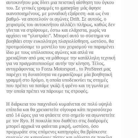
αυτοκινήτου μας δίνει μια πειστική αίσθηση του όγκου
του. Σε γενικές γραμμές το gameplay μάς άφησε
ικανοποιημένους, με μοναδική εξαίρεση -και ως ένα
βαθμό- να αποτελούν οι αγώνες Drift. Σε αυτούς, ο
χειρισμός του αυτοκινήτου αλλάζει πλήρως, καθώς δεν
γίνεται να στρίψουμε, έστω και ελάχιστα, χωρίς να
αρχίσει να “γλιστράει”. Μπορεί αυτό το σύστημα να
βοηθάει στην ευκολότερη πλαγιολίσθηση, ωστόσο, θα
προτιμούσαμε το μοντέλο του χειρισμού να παραμένει
ίδιο με τους υπόλοιπους αγώνες και απλά να
χρειαζόταν από μας να μάθουμε την κατάλληλη τεχνική
για να πραγματοποιούμε αυτήν την κίνηση. Τέλος,
αντιγράφοντας το Forza Motorsport , το ProStreet μας
παρέχει τη δυνατότητα να εμφανίζουμε μία βοηθητική
γραμμή στο δρόμο, η οποία υποδεικνύει τις στιγμές
που πρέπει να πατάμε γκάζι ή φρένο και τη γωνία με
την οποία πρέπει να πάρουμε τις στροφές.
Η διάρκεια του παιχνιδιού κυμαίνεται σε πολύ υψηλά
επίπεδα και θα χρειαστείτε σίγουρα κάτι περισσότερο
από 14 ώρες για να φτάσετε στο σημείο να αγωνιστείτε
με τον Ryo. Η ποικιλία που διαθέτει στις διαδρομές
μπορεί αρχικά να φαίνεται μικρή, ωστόσο, όσο
προχωράτε στις επόμενες κατηγορίες θα βρίσκεστε
συνεχώς σε καινούριες πίστες και μάλιστα σε ποικίλα