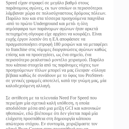
Speed είχαν στραφεί σε μεγάλο βαθμό στους
παράνομους αγώνες, εκ των οποίων οι περισσότεροι
λάμβαναν χώρα σε πολυσύχναστους δρόμους πόλεων.
Παρόλο που και στα τέσσερα προηγούμενα παιχνίδια
-από το πρώτο Underground και μετά- η όλη
ατμόσφαιρα των παράνομων αγώνων ήταν αρκετά
πετυχημένη σίγουρα είχε αρχίσει να κουράζει. Είναι
ευχής έργον λοιπόν ότι η EA αποφάσισε να
πραγματοποιήσει στροφή 180 μοιρών και να μεταφέρει
το franchise στις νόμιμες διοργανώσεις αγώνων καθώς
επίσης και να προσεγγίσει, ως ένα σημείο, ένα
περισσότερο ρεαλιστικό μοντέλο χειρισμού. Παρόλο
που κάποια στοιχεία από τις παράνομες νύχτες των
προηγούμενων τίτλων μπορεί να μας έλειψαν -εύλογα
βέβαια καθώς δε συνάδουν με το ύφος του ProStreet-
σε γενικές γραμμές αποτελεί, κατά την γνώμη μας, μία
καλοδεχούμενη αλλαγή.
Σε αντίθεση με τα τελευταία Need For Speed που
περιείχαν μία σχετικά καλή υπόθεση, η οποία
αποδιδόταν μέσα από μια μείξη GCI και κανονικών
ηθοποιών, εδώ βλέπουμε ότι δεν γίνεται παρά μία
ελάχιστη προσπάθεια στη δημιουργία κάποιου
απώτερου στόχου. Εν συντομία, χειριζόμαστε τον
οδηγό Ryan Cooper στην προσπάθειά του να