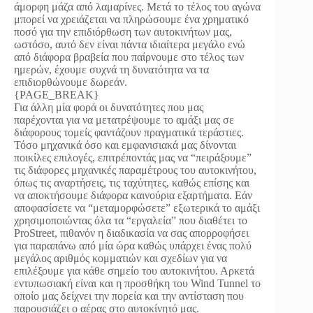
άμορφη μάζα από λαμαρίνες. Μετά το τέλος του αγώνα
μπορεί να χρειάζεται να πληρώσουμε ένα χρηματικό
ποσό για την επιδιόρθωση των αυτοκινήτων μας,
ωστόσο, αυτό δεν είναι πάντα ιδιαίτερα μεγάλο ενώ
από διάφορα βραβεία που παίρνουμε στο τέλος των
ημερών, έχουμε συχνά τη δυνατότητα να τα
επιδιορθώνουμε δωρεάν.
{PAGE_BREAK}
Για άλλη μία φορά οι δυνατότητες που μας
παρέχονται για να μετατρέψουμε το αμάξι μας σε
διάφορους τομείς φαντάζουν πραγματικά τεράστιες.
Τόσο μηχανικά όσο και εμφανισιακά μας δίνονται
ποικίλες επιλογές, επιτρέποντάς μας να “πειράξουμε”
τις διάφορες μηχανικές παραμέτρους του αυτοκινήτου,
όπως τις αναρτήσεις, τις ταχύτητες, καθώς επίσης και
να αποκτήσουμε διάφορα καινούρια εξαρτήματα. Εάν
αποφασίσετε να “μεταμορφώσετε” εξωτερικά το αμάξι
χρησιμοποιώντας όλα τα “εργαλεία” που διαθέτει το
ProStreet, πιθανόν η διαδικασία να σας απορροφήσει
για παραπάνω από μία ώρα καθώς υπάρχει ένας πολύ
μεγάλος αριθμός κομματιών και σχεδίων για να
επιλέξουμε για κάθε σημείο του αυτοκινήτου. Αρκετά
εντυπωσιακή είναι και η προσθήκη του Wind Tunnel το
οποίο μας δείχνει την πορεία και την αντίσταση που
παρουσιάζει ο αέρας στο αυτοκίνητό μας.