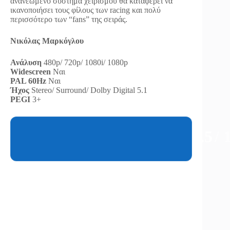
ανανεωμένο σύστημα χειρισμού θα καταφέρει να
ικανοποιήσει τους φίλους των racing και πολύ
περισσότερο των “fans” της σειράς.
Νικόλας Μαρκόγλου
Ανάλυση
480p/ 720p/ 1080i/ 1080p
Widescreen
Ναι
PAL 60Hz
Ναι
Ήχος
Stereo/ Surround/ Dolby Digital 5.1
PEGI
3+
7.5
/ 