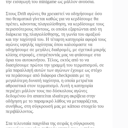
την εισαγωγή του minigame ως μάλλον ανούσια.
Στους Drift αγώνες θα χρειαστεί να οδηγήσουμε όσο
πιο θεαματικά γίνεται καθώς για να κερδίσουμε θα
πρέπει, κάνοντας πλαγιολίσθηση, να κερδίσουμε τους
περισσότερους πόντους, οι οποίοι εξαρτώνται από τη
διάρκεια της πλαγιολίσθησης, τη γωνία του αμαξιού
και την ταχύτητά του. Η τέταρτη κατηγορία αφορά τους
αγώνες υψηλής ταχύτητας όπου καλούμαστε να
οδηγήσουμε σε μεγάλες διαδρομές, με σχετικά μικρής
κλίσης στροφές, επιτρέποντάς μας να φτάσουμε στα
όρια του αυτοκινήτου. Τέλος, εκτός από το να
διασχίσουμε πρώτοι την γραμμή του τερματισμού, σε
μία παραλλαγή αυτών των αγώνων έχουμε ως στόχο
να περάσουμε από διάφορα checkpoints με τη
μεγαλύτερη δυνατή ταχύτητα, η οποία μετριέται
αθροιστικά στον τερματισμό. Αυτή η κατηγορία
περιέχει μάλλον τους πιο δύσκολους αγώνες
δεδομένου ότι απαιτείται ιδιαίτερη ακρίβεια στην
οδήγηση με το παραμικρό λάθος να μεταφράζεται,
συνήθως, στη σύγκρουσή μας με κάποιο στοιχείο του
περιβάλλοντος.
Στα τελευταία παιχνίδια της σειράς η σύγκρουση