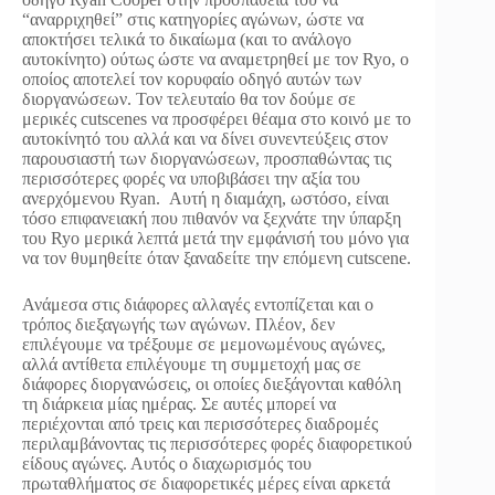
“αναρριχηθεί” στις κατηγορίες αγώνων, ώστε να
αποκτήσει τελικά το δικαίωμα (και το ανάλογο
αυτοκίνητο) ούτως ώστε να αναμετρηθεί με τον Ryo, ο
οποίος αποτελεί τον κορυφαίο οδηγό αυτών των
διοργανώσεων. Τον τελευταίο θα τον δούμε σε
μερικές cutscenes να προσφέρει θέαμα στο κοινό με το
αυτοκίνητό του αλλά και να δίνει συνεντεύξεις στον
παρουσιαστή των διοργανώσεων, προσπαθώντας τις
περισσότερες φορές να υποβιβάσει την αξία του
ανερχόμενου Ryan. Αυτή η διαμάχη, ωστόσο, είναι
τόσο επιφανειακή που πιθανόν να ξεχνάτε την ύπαρξη
του Ryo μερικά λεπτά μετά την εμφάνισή του μόνο για
να τον θυμηθείτε όταν ξαναδείτε την επόμενη cutscene.
Ανάμεσα στις διάφορες αλλαγές εντοπίζεται και ο
τρόπος διεξαγωγής των αγώνων. Πλέον, δεν
επιλέγουμε να τρέξουμε σε μεμονωμένους αγώνες,
αλλά αντίθετα επιλέγουμε τη συμμετοχή μας σε
διάφορες διοργανώσεις, οι οποίες διεξάγονται καθόλη
τη διάρκεια μίας ημέρας. Σε αυτές μπορεί να
περιέχονται από τρεις και περισσότερες διαδρομές
περιλαμβάνοντας τις περισσότερες φορές διαφορετικού
είδους αγώνες. Αυτός ο διαχωρισμός του
πρωταθλήματος σε διαφορετικές μέρες είναι αρκετά