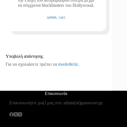
την εποχή του ασπρόμαυρου σινεμά μέχρι
τα σύγχρονα blockbusters του Hollywood.
ΆΡΘΡΑ: 1463
Υποβολή απάντησης
Για να σχολιάσετε πρέπει να
συνδεθείτε
.
Επικοινωνία
Επικοινωνήστε μαζί μας στο: admin[at]gameover.gr