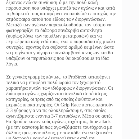
έξυπνος ενώ σε συνδυασμό με την πολύ καλή
παρουσίαση που υπάρχει μεταξύ των αγώνων και κατά
τη διάρκειά τους καταφέρνει να αποδώσει επιτυχώς την
ατμόσφαιρα αυτού του είδους των διοργανώσεων.
Μεταξύ των αγώνων παρακολουθούμε τον κόσμο να
φωτογραφίζει τα διάφορα πανάκριβα αυτοκίνητα
(κυρίως λόγω των ποικίλων μετατροπών) και να
περιφέρεται ανάμεσά τους, ενώ ο παρουσιαστής μιλάει
συνεχώς, έχοντας ένα σεβαστό αριθμό κειμένων ώστε
να μη γίνεται γρήγορα επαναλαμβανόμενος -αν και θα
υπάρξουν οι περιπτώσεις που θα ακούσουμε τα ίδια
λόγια.
Σε γενικές γραμμές πάντως, το ProStreet καταφέρνει
τελικά να μεταφέρει πολύ ωραία τον ξεχωριστό
χαρακτήρα αυτών των ιδιόμορφων διοργανώσεων. Οι
διάφοροι αγώνες χωρίζονται συνολικά σε τέσσερις
κατηγορίες, οι τρεις από τις οποίες διαθέτουν και
μερικές υποκατηγορίες. Οι Grip Race πίστες απαιτούν
2-3 γύρους για να τις ολοκληρώσουμε, στις οποίες
αγωνιζόμαστε ενάντια 3-7 αντιπάλων. Μέσα σε αυτές
θα βρούμε κανονικούς αγώνες ταχύτητας, time attack
(με την καινοτομία πως αγωνιζόμαστε ταυτόχρονα με
άλλους τρεις αντιπάλους, με τον κάθε ένα να ξεκινάει
με διαφορά μερικών δευτερολέπτων από τον