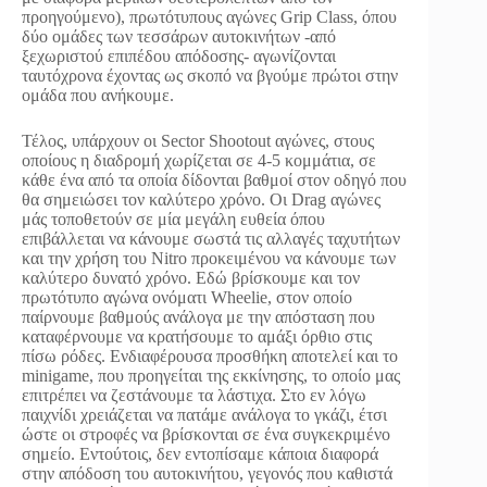
προηγούμενο), πρωτότυπους αγώνες Grip Class, όπου
δύο ομάδες των τεσσάρων αυτοκινήτων -από
ξεχωριστού επιπέδου απόδοσης- αγωνίζονται
ταυτόχρονα έχοντας ως σκοπό να βγούμε πρώτοι στην
ομάδα που ανήκουμε.
Τέλος, υπάρχουν οι Sector Shootout αγώνες, στους
οποίους η διαδρομή χωρίζεται σε 4-5 κομμάτια, σε
κάθε ένα από τα οποία δίδονται βαθμοί στον οδηγό που
θα σημειώσει τον καλύτερο χρόνο. Οι Drag αγώνες
μάς τοποθετούν σε μία μεγάλη ευθεία όπου
επιβάλλεται να κάνουμε σωστά τις αλλαγές ταχυτήτων
και την χρήση του Nitro προκειμένου να κάνουμε των
καλύτερο δυνατό χρόνο. Εδώ βρίσκουμε και τον
πρωτότυπο αγώνα ονόματι Wheelie, στον οποίο
παίρνουμε βαθμούς ανάλογα με την απόσταση που
καταφέρνουμε να κρατήσουμε το αμάξι όρθιο στις
πίσω ρόδες. Ενδιαφέρουσα προσθήκη αποτελεί και το
minigame, που προηγείται της εκκίνησης, το οποίο μας
επιτρέπει να ζεστάνουμε τα λάστιχα. Στο εν λόγω
παιχνίδι χρειάζεται να πατάμε ανάλογα το γκάζι, έτσι
ώστε οι στροφές να βρίσκονται σε ένα συγκεκριμένο
σημείο. Εντούτοις, δεν εντοπίσαμε κάποια διαφορά
στην απόδοση του αυτοκινήτου, γεγονός που καθιστά