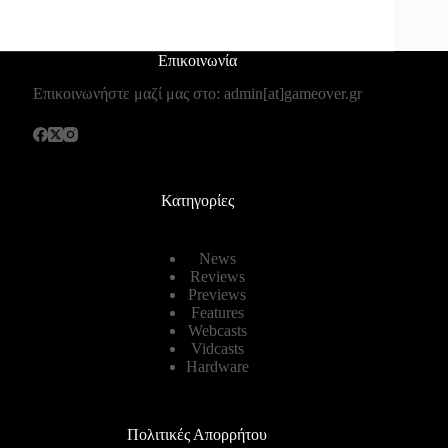
Επικοινωνία
Επικοινωνήστε μαζί μας στο: admin[at]gameover.gr
Κατηγορίες
News
Reviews
Previews
Features
Webcasts
Vidcasts
Hardware
Πολιτικές Απορρήτου