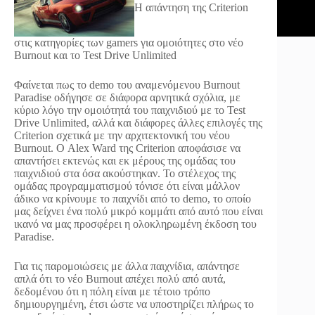
Η απάντηση της Criterion
στις κατηγορίες των gamers για ομοιότητες στο νέο
Burnout και το Test Drive Unlimited
Φαίνεται πως το demo του αναμενόμενου Burnout
Paradise οδήγησε σε διάφορα αρνητικά σχόλια, με
κύριο λόγο την ομοιότητά του παιχνιδιού με το Test
Drive Unlimited, αλλά και διάφορες άλλες επιλογές της
Criterion σχετικά με την αρχιτεκτονική του νέου
Burnout. Ο Alex Ward της Criterion αποφάσισε να
απαντήσει εκτενώς και εκ μέρους της ομάδας του
παιχνιδιού στα όσα ακούστηκαν. Το στέλεχος της
ομάδας προγραμματισμού τόνισε ότι είναι μάλλον
άδικο να κρίνουμε το παιχνίδι από το demo, το οποίο
μας δείχνει ένα πολύ μικρό κομμάτι από αυτό που είναι
ικανό να μας προσφέρει η ολοκληρωμένη έκδοση του
Paradise.
Για τις παρομοιώσεις με άλλα παιχνίδια, απάντησε
απλά ότι το νέο Burnout απέχει πολύ από αυτά,
δεδομένου ότι η πόλη είναι με τέτοιο τρόπο
δημιουργημένη, έτσι ώστε να υποστηρίζει πλήρως το