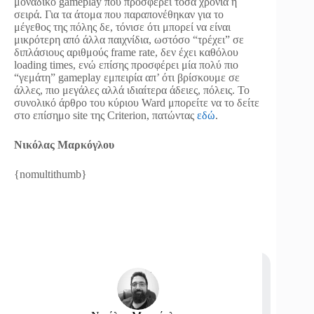
μοναδικό gameplay που προσφέρει τόσα χρόνια η
σειρά. Για τα άτομα που παραπονέθηκαν για το
μέγεθος της πόλης δε, τόνισε ότι μπορεί να είναι
μικρότερη από άλλα παιχνίδια, ωστόσο “τρέχει” σε
διπλάσιους αριθμούς frame rate, δεν έχει καθόλου
loading times, ενώ επίσης προσφέρει μία πολύ πιο
“γεμάτη” gameplay εμπειρία απ’ ότι βρίσκουμε σε
άλλες, πιο μεγάλες αλλά ιδιαίτερα άδειες, πόλεις. Το
συνολικό άρθρο του κύριου Ward μπορείτε να το δείτε
στο επίσημο site της Criterion, πατώντας
εδώ
.
Νικόλας Μαρκόγλου
{nomultithumb}