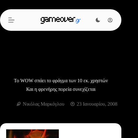
Μετάβαση
στο
περιεχόμενο
Το WOW σπάει το φράγμα των 10 εκ. χρηστών
Και η φρενήρης πορεία συνεχίζεται
Νικόλας Μαρκόγλου
23 Ιανουαρίου, 2008