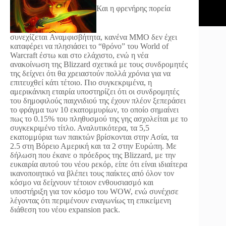
Και η φρενήρης πορεία
συνεχίζεται
Αναμφισβήτητα, κανένα MMO δεν έχει
καταφέρει να πλησιάσει το “θρόνο” του World of
Warcraft έστω και στο ελάχιστο, ενώ η νέα
ανακοίνωση της Blizzard σχετικά με τους συνδρομητές
της δείχνει ότι θα χρειαστούν πολλά χρόνια για να
επιτευχθεί κάτι τέτοιο. Πιο συγκεκριμένα, η
αμερικάνικη εταιρία υποστηρίζει ότι οι συνδρομητές
του δημοφιλούς παιχνιδιού της έχουν πλέον ξεπεράσει
το φράγμα των 10 εκατομμυρίων, το οποίο σημαίνει
πως το 0.15% του πληθυσμού της γης ασχολείται με το
συγκεκριμένο τίτλο. Αναλυτικότερα, τα 5,5
εκατομμύρια των παικτών βρίσκονται στην Ασία, τα
2.5 στη Bόρειο Αμερική και τα 2 στην Ευρώπη. Με
δήλωση που έκανε ο πρόεδρος της Blizzard, με την
ευκαιρία αυτού του νέου ρεκόρ, είπε ότι είναι ιδιαίτερα
ικανοποιητικό να βλέπει τους παίκτες από όλον τον
κόσμο να δείχνουν τέτοιον ενθουσιασμό και
υποστήριξη για τον κόσμο του WOW, ενώ συνέχισε
λέγοντας ότι περιμένουν εναγωνίως τη επικείμενη
διάθεση του νέου expansion pack.