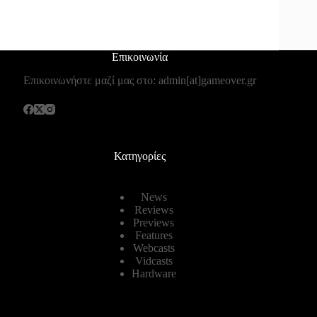
Επικοινωνία
Επικοινωνήστε μαζί μας στο: admin[at]gameover.gr
Κατηγορίες
News
Reviews
Previews
Features
Webcasts
Vidcasts
Hardware