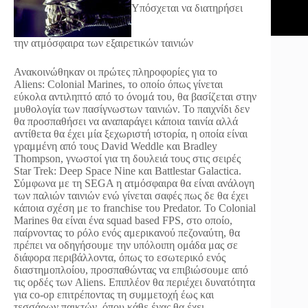
Υπόσχεται να διατηρήσει
την ατμόσφαιρα των εξαιρετικών ταινιών
Ανακοινώθηκαν οι πρώτες πληροφορίες για το
Aliens: Colonial Marines, το οποίο όπως γίνεται
εύκολα αντιληπτό από το όνομά του, θα βασίζεται στην
μυθολογία των πασίγνωστων ταινιών. Το παιχνίδι δεν
θα προσπαθήσει να αναπαράγει κάποια ταινία αλλά
αντίθετα θα έχει μία ξεχωριστή ιστορία, η οποία είναι
γραμμένη από τους David Weddle και Bradley
Thompson, γνωστοί για τη δουλειά τους στις σειρές
Star Trek: Deep Space Nine και Battlestar Galactica.
Σύμφωνα με τη SEGA η ατμόσφαιρα θα είναι ανάλογη
των παλιών ταινιών ενώ γίνεται σαφές πως δε θα έχει
κάποια σχέση με το franchise του Predator. To Colonial
Marines θα είναι ένα squad based FPS, στο οποίο,
παίρνοντας το ρόλο ενός αμερικανού πεζοναύτη, θα
πρέπει να οδηγήσουμε την υπόλοιπη ομάδα μας σε
διάφορα περιβάλλοντα, όπως το εσωτερικό ενός
διαστημοπλοίου, προσπαθώντας να επιβιώσουμε από
τις ορδές των Aliens. Επιπλέον θα περιέχει δυνατότητα
για co-op επιτρέποντας τη συμμετοχή έως και
τεσσάρων παικτών, όπου κάθε ένας θα έχει