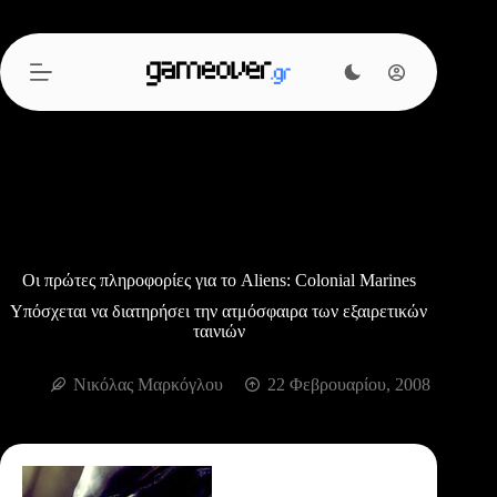
Μετάβαση
στο
περιεχόμενο
Οι πρώτες πληροφορίες για το Aliens: Colonial Marines
Υπόσχεται να διατηρήσει την ατμόσφαιρα των εξαιρετικών
ταινιών
Νικόλας Μαρκόγλου
22 Φεβρουαρίου, 2008