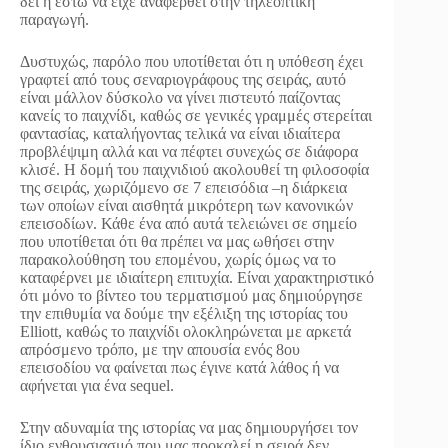
δει ή έστω να είχε αναφερθεί στην τηλεοπτική
παραγωγή.
Δυστυχώς, παρόλο που υποτίθεται ότι η υπόθεση έχει
γραφτεί από τους σεναριογράφους της σειράς, αυτό
είναι μάλλον δύσκολο να γίνει πιστευτό παίζοντας
κανείς το παιχνίδι, καθώς σε γενικές γραμμές στερείται
φαντασίας, καταλήγοντας τελικά να είναι ιδιαίτερα
προβλέψιμη αλλά και να πέφτει συνεχώς σε διάφορα
κλισέ. Η δομή του παιχνιδιού ακολουθεί τη φιλοσοφία
της σειράς, χωριζόμενο σε 7 επεισόδια –η διάρκεια
των οποίων είναι αισθητά μικρότερη των κανονικών
επεισοδίων. Κάθε ένα από αυτά τελειώνει σε σημείο
που υποτίθεται ότι θα πρέπει να μας ωθήσει στην
παρακολούθηση του επομένου, χωρίς όμως να το
καταφέρνει με ιδιαίτερη επιτυχία. Είναι χαρακτηριστικό
ότι μόνο το βίντεο του τερματισμού μας δημιούργησε
την επιθυμία να δούμε την εξέλιξη της ιστορίας του
Elliott, καθώς το παιχνίδι ολοκληρώνεται με αρκετά
απρόσμενο τρόπο, με την απουσία ενός 8ου
επεισοδίου να φαίνεται πως έγινε κατά λάθος ή να
αφήνεται για ένα sequel.
Στην αδυναμία της ιστορίας να μας δημιουργήσει τον
ίδιο ενθουσιασμό που μας προκαλεί η σειρά δεν