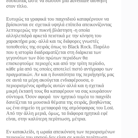
δυσκολίας ώστε να δώσουν μία adventure αίσθηση
στον τίτλο.
Ευτυχώς τα γραφικά του παιχνιδιού καταφέρνουν να
βρίσκονται σε σχετικά υψηλά επίπεδα απεικονίζοντας
λεπτομερώς την πυκνή βλάστηση -η οποία
αλληλεπιδρά αρκετά πειστικά με την κίνηση του
χαρακτήρα μας- αλλά και τις διάφορες γνωστές
τοποθεσίες της σειράς όπως το Black Rock. Παρόλο
που η ιστορία διαδραματίζεται στη διάρκεια των
γεγονότων των δύο πρώτων περιόδων θα
επισκεφτούμε περιοχές και από την τρίτη περίοδο,
κάθε μία από τις οποίες αποτελεί πιστό αντίγραφο των
πραγματικών. Αν και η δυνατότητα της περιήγησής μας
σε αυτά τα μέρη ακούγεται ενδιαφέρουσα, ο
περιορισμένος αριθμός αυτών αλλά και η σχετικά
μικρή έκτασή τους θα καταφέρουν να σας κουράσουν
σύντομα. Όσον αφορά τον ηχητικό τομέα το παιχνίδι
δανείζεται τα μουσικά θέματα της σειράς, βοηθώντας
ως ένα σημείο τη μεταφορά της ατμόσφαιρας του Lost.
Από την άλλη μεριά, όμως, τα διάφορα ηχητικά εφέ
είναι, στην καλύτερη περίπτωση, μέτρια.
Εν κατακλείδι, η ωραία απεικόνιση των περιορισμένων
περιοχών του νησιού δεν είναι σε καμία περίπτωση