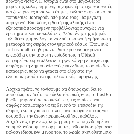
πρωταγωνιστών. Η ιστορία είναι στο μεγαλύτερο
μέρος της καλογραμμένη, οι χαρακτήρες έχουν δυνατές
και ξεχωριστές προσωπικότητες, ενώ τα σκηνικά και οι
τοποθεσίες μαρτυρούν από μόνα τους μία μεγάλη
παραγωγή. Επιπλέον, η δομή της πλοκής είναι
εξαιρετικά προσεγμένη προβάλλοντας συνεχώς νέα
ερωτήματα και αποκαλύψεις. Δεδομένης της υψηλής
τηλεθέασης ήταν λογικό να δούμε -αργά ή γρήγορα- τη
μεταφορά της σειράς στον ψηφιακό κόσμο. Έτσι, ενώ
το Lost αριθμεί ήδη πέντε ιδιαίτερα ενδιαφέροντα
επεισόδια στην τέταρτη περίοδό του, η Ubisoft
επιχειρεί να εκμεταλλευτεί τη γενικότερη επιτυχία της
σειράς με τη δημιουργία ενός παιχνιδιού, το οποίο δεν
καταφέρνει παρά να φτάσει στο ελάχιστο την
εξαιρετική ποιότητα της τηλεοπτικής παραγωγής.
Αρχικά πρέπει να τονίσουμε ότι όποιος έχει δει το
πολύ έως τον δεύτερο κύκλο τότε παίζοντας το Lost θα
βρεθεί μπροστά σε αποκαλύψεις, τις οποίες είναι
σαφώς προτιμότερο να τις δει από τα επεισόδια της
σειράς, ενώ σίγουρα ο τίτλος είναι απαγορευτικός για
όσους δεν την έχουν παρακολουθήσει καθόλου.
Αρχίζοντας την ενασχόλησή μας με το παιχνίδι πρέπει
να ομολογήσουμε ότι αρχικά μας ενθουσίασε χάρη στα
καλοσχεδιασμένα μενού του, το ωραία σκηνοθετημένο