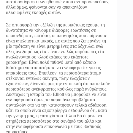
πιστά αντίγραφα των ηθοποιών που αντιπροσωπεύουν,
άλλα όμως, φαίνονται σαν να απεικονίζουν
αλλοιωμένες εκδοχές αυτών.
Σε ό,τι αφορά την εξέλιξη της περιπέτειας έχουμε τη
δυνατότητα να κάνουμε διάφορες ερωτήσεις σε
οποιονδήποτε, ωστόσο, οι απαντήσεις που παίρνουμε
είναι απελπιστικά μικρές, με αυτές που ξεπερνάνε τη
μία πρόταση να είναι μετρημένες στα δάχτυλα, ενώ
όλες ανεξαιρέτως είτε είναι εντελώς απρόσωπες είτε
αναλώνονται σε κλισέ ατάκες του εκάστοτε
χαρακτήρα. Είναι πολύ πιθανό μετά από κάποιο
διάστημα να σταματήσετε να ενδιαφέρεστε για τις
αποκρίσεις τους. Επιπλέον, τα περισσότερα άτομα
στέκονται εντελώς ακίνητα, πλην ελαχίστων
εξαιρέσεων, δίνοντάς μας την εντύπωση ότι αποτελούν
περισσότερο ανέκφραστες κούκλες παρά ανθρώπους.
Δυστυχώς η ιστορία του Elliott θα μπορούσε να είναι
ενδιαφέρουσα όμως τα παραπάνω προβλήματα
συντελούν στο να την καταστήσουν τελικά αδιάφορη,
κάτι το οποίο είναι αξιοπερίεργο δεδομένου ότι, κατά
την γνώμη μας, η επιτυχία του τίτλου θα έπρεπε να
στηρίζεται περισσότερο στο σενάριό του αλλά και
στην ενδιαφέρουσα επικοινωνία με τους βασικούς
χαρακτήρες.