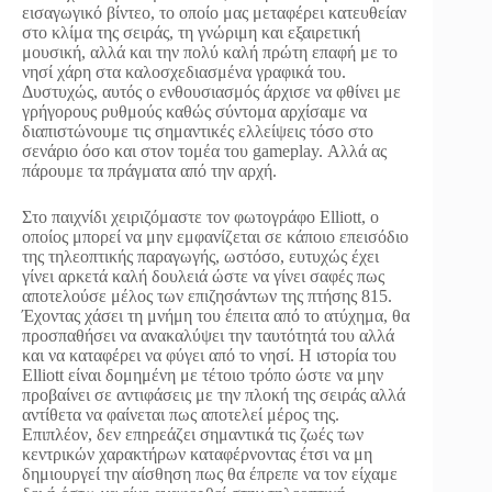
εισαγωγικό βίντεο, το οποίο μας μεταφέρει κατευθείαν
στο κλίμα της σειράς, τη γνώριμη και εξαιρετική
μουσική, αλλά και την πολύ καλή πρώτη επαφή με το
νησί χάρη στα καλοσχεδιασμένα γραφικά του.
Δυστυχώς, αυτός ο ενθουσιασμός άρχισε να φθίνει με
γρήγορους ρυθμούς καθώς σύντομα αρχίσαμε να
διαπιστώνουμε τις σημαντικές ελλείψεις τόσο στο
σενάριο όσο και στον τομέα του gameplay. Αλλά ας
πάρουμε τα πράγματα από την αρχή.
Στο παιχνίδι χειριζόμαστε τον φωτογράφο Elliott, ο
οποίος μπορεί να μην εμφανίζεται σε κάποιο επεισόδιο
της τηλεοπτικής παραγωγής, ωστόσο, ευτυχώς έχει
γίνει αρκετά καλή δουλειά ώστε να γίνει σαφές πως
αποτελούσε μέλος των επιζησάντων της πτήσης 815.
Έχοντας χάσει τη μνήμη του έπειτα από το ατύχημα, θα
προσπαθήσει να ανακαλύψει την ταυτότητά του αλλά
και να καταφέρει να φύγει από το νησί. Η ιστορία του
Elliott είναι δομημένη με τέτοιο τρόπο ώστε να μην
προβαίνει σε αντιφάσεις με την πλοκή της σειράς αλλά
αντίθετα να φαίνεται πως αποτελεί μέρος της.
Επιπλέον, δεν επηρεάζει σημαντικά τις ζωές των
κεντρικών χαρακτήρων καταφέρνοντας έτσι να μη
δημιουργεί την αίσθηση πως θα έπρεπε να τον είχαμε