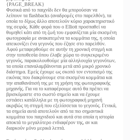
{PAGE_BREAK}
Φυσικά από το παιχνίδι δεν θα μπορούσαν να
λείπουν τα flashbacks (αναδρομές στο παρελθόν), τα
οποία το δίχως άλλο αποτελούν κύριο χαρακτηριστικό
της σειράς. Κάθε φορά που ο Elliott προσπαθεί να
θυμηθεί κάτι από τη ζωή του εμφανίζεται μία σκισμένη
φωτογραφία με ανακατεμένα τα κομμάτια της, η οποία
απεικονίζει ένα γεγονός που έζησε στο παρελθόν.
Αφού μεταφερθούμε σε αυτήν τη χρονική στιγμή και
στην τοποθεσία όπου έλαβε χώρα το συγκεκριμένο
γεγονός, παρακολουθούμε μία αλληλουχία γεγονότων,
τα οποία επαναλαμβάνονται μετά από μικρό χρονικό
διάστημα. Εμείς έχουμε ως σκοπό τον εντοπισμό της
εικόνας που διακρίνουμε στα σκισμένα κομμάτια και
την απαθανάτισή της με τη χρήση της φωτογραφικής
μηχανής. Για να το καταφέρουμε αυτό θα πρέπει να
βρισκόμαστε στο σωστό σημείο και να έχουμε
εστιάσει κατάλληλα με τη φωτογραφική μηχανή
ακριβώς τη στιγμή που εξελίσσεται το γεγονός. Γενικά,
τα σημεία αυτά αποτελούν από τα πιο σημαντικά
κομμάτια του παιχνιδιού και αυτά στα οποία η ιστορία
αποκτά το μεγαλύτερο ενδιαφέρον της, αν και
διαρκούν μόνο μερικά λεπτά.