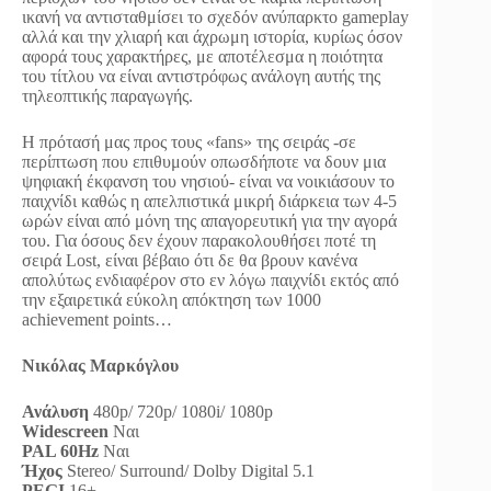
ικανή να αντισταθμίσει το σχεδόν ανύπαρκτο gameplay
αλλά και την χλιαρή και άχρωμη ιστορία, κυρίως όσον
αφορά τους χαρακτήρες, με αποτέλεσμα η ποιότητα
του τίτλου να είναι αντιστρόφως ανάλογη αυτής της
τηλεοπτικής παραγωγής.
Η πρότασή μας προς τους «fans» της σειράς -σε
περίπτωση που επιθυμούν οπωσδήποτε να δουν μια
ψηφιακή έκφανση του νησιού- είναι να νοικιάσουν το
παιχνίδι καθώς η απελπιστικά μικρή διάρκεια των 4-5
ωρών είναι από μόνη της απαγορευτική για την αγορά
του. Για όσους δεν έχουν παρακολουθήσει ποτέ τη
σειρά Lost, είναι βέβαιο ότι δε θα βρουν κανένα
απολύτως ενδιαφέρον στο εν λόγω παιχνίδι εκτός από
την εξαιρετικά εύκολη απόκτηση των 1000
achievement points…
Νικόλας Μαρκόγλου
Ανάλυση
480p/ 720p/ 1080i/ 1080p
Widescreen
Ναι
PAL 60Hz
Ναι
Ήχος
Stereo/ Surround/ Dolby Digital 5.1
PEGI
16+