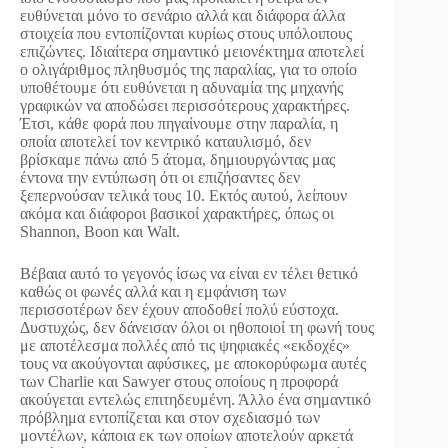
ευθύνεται μόνο το σενάριο αλλά και διάφορα άλλα
στοιχεία που εντοπίζονται κυρίως στους υπόλοιπους
επιζώντες. Ιδιαίτερα σημαντικό μειονέκτημα αποτελεί
ο ολιγάριθμος πληθυσμός της παραλίας, για το οποίο
υποθέτουμε ότι ευθύνεται η αδυναμία της μηχανής
γραφικών να αποδώσει περισσότερους χαρακτήρες.
Έτσι, κάθε φορά που πηγαίνουμε στην παραλία, η
οποία αποτελεί τον κεντρικό καταυλισμό, δεν
βρίσκαμε πάνω από 5 άτομα, δημιουργώντας μας
έντονα την εντύπωση ότι οι επιζήσαντες δεν
ξεπερνούσαν τελικά τους 10. Εκτός αυτού, λείπουν
ακόμα και διάφοροι βασικοί χαρακτήρες, όπως οι
Shannon, Boon και Walt.
Βέβαια αυτό το γεγονός ίσως να είναι εν τέλει θετικό
καθώς οι φωνές αλλά και η εμφάνιση των
περισσοτέρων δεν έχουν αποδοθεί πολύ εύστοχα.
Δυστυχώς, δεν δάνεισαν όλοι οι ηθοποιοί τη φωνή τους
με αποτέλεσμα πολλές από τις ψηφιακές «εκδοχές»
τους να ακούγονται αφύσικες, με αποκορύφωμα αυτές
των Charlie και Sawyer στους οποίους η προφορά
ακούγεται εντελώς επιτηδευμένη. Άλλο ένα σημαντικό
πρόβλημα εντοπίζεται και στον σχεδιασμό των
μοντέλων, κάποια εκ των οποίων αποτελούν αρκετά