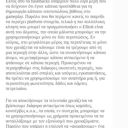
Εκτός από τα flashbacks υπάρχουν πολύ λίγα μέρη που
να δείχνουν ότι έγινε κάποια προσπάθεια για τη
δημιουργία κάποιου υποτυπώδους βάθους στο
gameplay. Παρόλο που θα περίμενε κανείς το παιχνίδι
να περιέχει platform στοιχεία, τελικά η πιο πολύπλοκη
κίνηση που μπορεί να πραγματοποιήσει ο Elliott είναι
αυτή του άλματος, την οποία μάλιστα μπορούμε να την
χρησιμοποιήσουμε μόνο σε δύο περιπτώσεις. Εν
ολίγοις, στο μεγαλύτερο μέρος της περιπέτειας το μόνο
που χρειάζεται να κάνουμε είναι να τρέχουμε από τη
μια περιοχή στην άλλη, ώστε να συναντήσουμε κάποιο
άτομο, να μεταφέρουμε κάποιο αντικείμενο ή να
φτάσουμε σε κάποια περιοχή. Προκειμένου να
περιηγηθούμε στις διάφορες σκοτεινές περιοχές, που
αποτελούνται από σπηλιές και υπόγειες εγκαταστάσεις,
θα πρέπει να χρησιμοποιούμε τον αναπτήρα μας ή, για
περισσότερη φωτεινότητα, δάδες και λάμπες
πετρελαίου.
Για να αποκτήσουμε τα τελευταία χρειάζεται να
βρίσκουμε διάφορα αντικείμενα όπως καρύδες,
κονσέρβες κ.ο.κ., τα οποία, εν συνεχεία, μπορούμε να
τα χρησιμοποιήσουμε ως χρήματα προκειμένου να τα
ανταλλάξουμε με τον εξοπλισμό που χρειαζόμαστε.
Παρόλο που υπάρχει η επιλογή να «αγοράσουμε» ένα