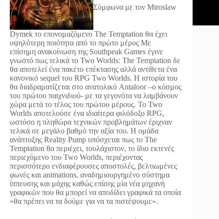
Σύμφωνα με τον Miroslaw
Dymek το επονομαζόμενο The Temptation θα έχει
υψηλότερη ποιότητα από το πρώτο μέρος
Με
επίσημη ανακοίνωση της Southpeak Games έγινε
γνωστό πως τελικά το Two Worlds: The Temptation δε
θα αποτελεί ένα πακέτο επέκτασης αλλά αντίθετα ένα
κανονικό sequel του RPG Two Worlds. Η ιστορία του
θα διαδραματίζεται στο ανατολικό Antaloor –ο κόσμος
του πρώτου παιχνιδιού- με τα γεγονότα να λαμβάνουν
χώρα μετά το τέλος του πρώτου μέρους. Το Two
Worlds αποτελούσε ένα ιδιαίτερα φιλόδοξο RPG,
ωστόσο η πληθώρα τεχνικών προβλημάτων έριχναν
τελικά σε μεγάλο βαθμό την αξία του. Η ομάδα
ανάπτυξης Reality Pump υπόσχεται πως το The
Temptation θα περιέχει, τουλάχιστον, το ίδιο εκτενές
περιεχόμενο του Two Worlds, περιέχοντας
περισσότερο ενδιαφέρουσες αποστολές, βελτιωμένες
φωνές και animations, αναδημιουργημένο σύστημα
ίππευσης και μάχης καθώς επίσης μία νέα μηχανή
γραφικών που θα μπορεί να αποδίδει γραφικά τα οποία
«θα πρέπει να τα δούμε για να τα πιστέψουμε».