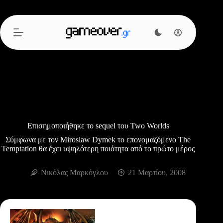
Μετάβαση
στο
περιεχόμενο
Επισημοποιήθηκε το sequel του Two Worlds
Σύμφωνα με τον Miroslaw Dymek το επονομαζόμενο The
Temptation θα έχει υψηλότερη ποιότητα από το πρώτο μέρος
Νικόλας Μαρκόγλου
21 Μαρτίου, 2008