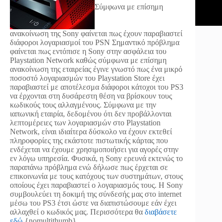
Σύμφωνα με επίσημη
ανακοίνωση της Sony φαίνεται πως έχουν παραβιαστεί
διάφοροι λογαριασμοί του PSN
Σημαντικό πρόβλημα
φαίνεται πως εντόπισε η Sony στην ασφάλεια του
Playstation Network καθώς σύμφωνα με επίσημη
ανακοίνωση της εταιρείας έγινε γνωστό πως ένα μικρό
ποσοστό λογαριασμών του Playstation Store έχει
παραβιαστεί με αποτέλεσμα διάφοροι κάτοχοι του PS3
να έρχονται στη δυσάρεστη θέση να βρίσκουν τους
κωδικούς τους αλλαγμένους. Σύμφωνα με την
ιαπωνική εταιρία, δεδομένου ότι δεν προβάλλονται
λεπτομέρειες των λογαριασμών στο Playstation
Network, είναι ιδιαίτερα δύσκολο να έχουν εκτεθεί
πληροφορίες της εκάστοτε πιστωτικής κάρτας που
ενδέχεται να έχουμε χρησιμοποιήσει για αγορές στην
εν λόγω υπηρεσία. Φυσικά, η Sony ερευνά εκτενώς το
παραπάνω πρόβλημα ενώ δήλωσε πως έρχεται σε
επικοινωνία με τους κατόχους των συστημάτων, στους
οποίους έχει παραβιαστεί ο λογαριασμός τους. Η Sony
συμβουλεύει τη δοκιμή της σύνδεσής μας στο internet
μέσω του PS3 έτσι ώστε να διαπιστώσουμε εάν έχει
αλλαχθεί ο κωδικός μας. Περισσότερα θα
διαβάσετε
εδώ
.{nomultithumb}