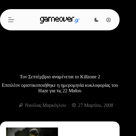
Μετάβαση
στο
περιεχόμενο
Τον Σεπτέμβριο αναμένεται το Killzone 2
Επιπλέον οριστικοποιήθηκε η ημερομηνία κυκλοφορίας του
Haze για τις 22 Μαΐου
Νικόλας Μαρκόγλου
27 Μαρτίου, 2008