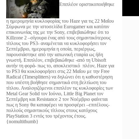
Επιπλέον οριστικοποιήθηκε
η ημερομηνία κυκλοφορίας του Haze για τις 22 Μαΐου
Σύμφωνα με την ιστοσελίδα Eurogamer και κατόπιν
επικοινωνίας της με την Sony, επιβεβαιώθηκε ότι το
Killzone 2 –σίγουρα ένας από τους σημαντικότερους
τίτλους του PS3- αναμένεται να κυκλοφορήσει τον
Σεπτέμβριο, ημερομηνία η οποία, περιέργως,
παρουσιάστηκε από την ιαπωνική εταιρία ως ήδη
γνωστή. Επιπλέον, επιβεβαιώθηκε -από τη Ubisoft
αυτήν τη φορά- πως το, αποκλειστικό πλέον, Haze για
το PS3 θα κυκλοφορήσει στις 22 Μαΐου με την Free
Radical (Timesplitters) να δηλώνει ότι η καθυστέρηση
που υπέστη βοήθησε σημαντικά στη βελτίωση του
τίτλου. Αναλογιζόμενοι επιπλέον τις κυκλοφορίες των
Metal Gear Solid τον Ιούνιο, Little Big Planet τον
Σεπτέμβρη και Resistance 2 τον Νοέμβριο φαίνεται
πως η Sony θα καταφέρει να προσφέρει –επιτέλους-
πολλούς σημαντικούς τίτλους στους κατόχους
PlayStation 3 εντός του τρέχοντος έτους.
{nomultithumb}