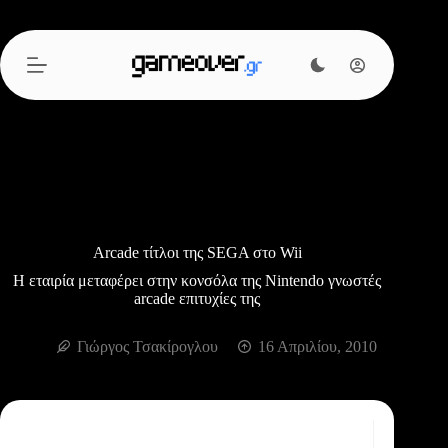
Μετάβαση
στο
περιεχόμενο
Arcade τίτλοι της SEGA στο Wii
Η εταιρία μεταφέρει στην κονσόλα της Nintendo γνωστές
arcade επιτυχίες της
Γιώργος Τσακίρογλου
16 Απριλίου, 2010