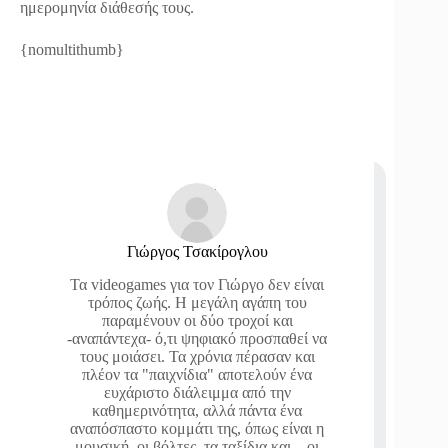
ημερομηνία διάθεσής τους.
{nomultithumb}
Γιώργος Τσακίρογλου
Τα videogames για τον Γιώργο δεν είναι
τρόπος ζωής. Η μεγάλη αγάπη του
παραμένουν οι δύο τροχοί και
-αναπάντεχα- ό,τι ψηφιακό προσπαθεί να
τους μοιάσει. Τα χρόνια πέρασαν και
πλέον τα "παιχνίδια" αποτελούν ένα
ευχάριστο διάλειμμα από την
καθημερινότητα, αλλά πάντα ένα
αναπόσπαστο κομμάτι της, όπως είναι η
μουσική, οι βόλτες, τα ταξίδια και... οι