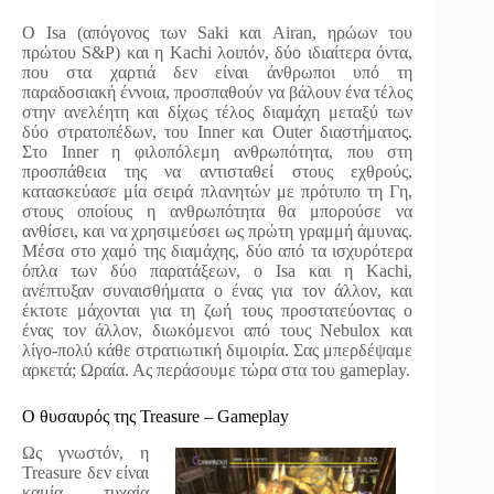
Ο Isa (απόγονος των Saki και Airan, ηρώων του
πρώτου S&P) και η Kachi λοιπόν, δύο ιδιαίτερα όντα,
που στα χαρτιά δεν είναι άνθρωποι υπό τη
παραδοσιακή έννοια, προσπαθούν να βάλουν ένα τέλος
στην ανελέητη και δίχως τέλος διαμάχη μεταξύ των
δύο στρατοπέδων, του Inner και Outer διαστήματος.
Στο Inner η φιλοπόλεμη ανθρωπότητα, που στη
προσπάθεια της να αντισταθεί στους εχθρούς,
κατασκεύασε μία σειρά πλανητών με πρότυπο τη Γη,
στους οποίους η ανθρωπότητα θα μπορούσε να
ανθίσει, και να χρησιμεύσει ως πρώτη γραμμή άμυνας.
Μέσα στο χαμό της διαμάχης, δύο από τα ισχυρότερα
όπλα των δύο παρατάξεων, ο Isa και η Kachi,
ανέπτυξαν συναισθήματα ο ένας για τον άλλον, και
έκτοτε μάχονται για τη ζωή τους προστατεύοντας ο
ένας τον άλλον, διωκόμενοι από τους Nebulox και
λίγο-πολύ κάθε στρατιωτική διμοιρία. Σας μπερδέψαμε
αρκετά; Ωραία. Ας περάσουμε τώρα στα του gameplay.
Ο θυσαυρός της Treasure – Gameplay
Ως γνωστόν, η
Treasure δεν είναι
καμία τυχαία