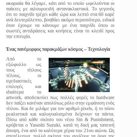
ακαριαία θα λέγαμε, κάτι από το οποίο ωφελούνται οι
παίκτες με αιλουροειδή αντανακλαστικά. Το γεγονός
ότι το παιχνίδι τρέχει κάθε ώρα και λεπτό στα 60 καρέ
ανά δευτερόλεπτο, βοηθάει ακόμα περισσότερο, ειδικά
όταν έχουμε να κάνουμε με ένα παιχνίδι όπου οι
σωστές αντιδράσεις και κινήσεις είναι το κλειδί προς
την επιτυχία.
Ένας πανέμορφος παρακμάζων κόσμος – Τεχνολογία
Από το
εξώφυλλο ως
τους τίτλους
τέλους, οι
σχεδιαστικές
επιλογές και
ιδιαίτερα το
artwork, αποδεικνύει πως πολλές φορές το hardware
δεν παίζει κανέναν απολύτως ρόλο στην εμφάνιση ενός
τίτλου. Και δε μιλάμε για τον αριθμό pixels, ή το πόσο
ρεαλιστικά και καλογυαλισμένα δείχνουν τα πάντα.
Πίσω από κάθε σκίτσο του νέου Sin & Punishment,
κρύβεται ο Yasushi Suzuki, κατά τη δική μας ταπεινή
άποψη, ένα από τα καλύτερα χέρια του 21ου αιώνα. Ως
αποτέλεσμα, πολλά σκίτσα του αγγίζουν τα όρια της