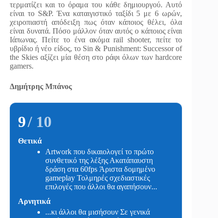
τερματίζει και το όραμα του κάθε δημιουργού. Αυτό
είναι το S&P. Ένα καταιγιστικό ταξίδι 5 με 6 ωρών,
χειροπιαστή απόδειξη πως όταν κάποιος θέλει, όλα
είναι δυνατά. Πόσο μάλλον όταν αυτός ο κάποιος είναι
Ιάπωνας. Πείτε το ένα ακόμα rail shooter, πείτε το
υβρίδιο ή νέο είδος, το Sin & Punishment: Successor of
the Skies αξίζει μία θέση στο ράφι όλων των hardcore
gamers.
Δημήτρης Μπάνος
9
/ 10
Θετικά
Artwork που δικαιολογεί το πρώτο
συνθετικό της λέξης Ακατάπαυστη
δράση στα 60fps Άριστα δομημένο
gameplay Τολμηρές σχεδιαστικές
επιλογές που άλλοι θα αγαπήσουν...
Αρνητικά
...κι άλλοι θα μισήσουν Σε γενικά