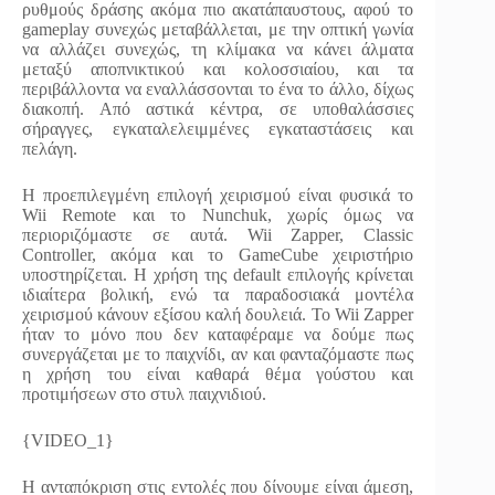
ρυθμούς δράσης ακόμα πιο ακατάπαυστους, αφού το
gameplay συνεχώς μεταβάλλεται, με την οπτική γωνία
να αλλάζει συνεχώς, τη κλίμακα να κάνει άλματα
μεταξύ αποπνικτικού και κολοσσιαίου, και τα
περιβάλλοντα να εναλλάσσονται το ένα το άλλο, δίχως
διακοπή. Από αστικά κέντρα, σε υποθαλάσσιες
σήραγγες, εγκαταλελειμμένες εγκαταστάσεις και
πελάγη.
Η προεπιλεγμένη επιλογή χειρισμού είναι φυσικά το
Wii Remote και το Nunchuk, χωρίς όμως να
περιοριζόμαστε σε αυτά. Wii Zapper, Classic
Controller, ακόμα και το GameCube χειριστήριο
υποστηρίζεται. Η χρήση της default επιλογής κρίνεται
ιδιαίτερα βολική, ενώ τα παραδοσιακά μοντέλα
χειρισμού κάνουν εξίσου καλή δουλειά. Το Wii Zapper
ήταν το μόνο που δεν καταφέραμε να δούμε πως
συνεργάζεται με το παιχνίδι, αν και φανταζόμαστε πως
η χρήση του είναι καθαρά θέμα γούστου και
προτιμήσεων στο στυλ παιχνιδιού.
{VIDEO_1}
Η ανταπόκριση στις εντολές που δίνουμε είναι άμεση,