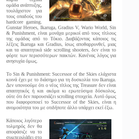
ομάδα ανάπτυξης,
τουλάχιστον για
τους οπαδούς του
hardcore gaming.
Gunstar Heroes, Ikaruga, Gradius V, Wario World, Sin
& Punishment, είναι μονάχα μερικοί από τους τίτλους
της ομάδας από το Τόκιο. Διαβάζοντας κάποιος τις
λέξεις Ikaruga και Gradius, ίσως αποθαρρυνθεί, μιας
και τα απαιτητικά side scrolling shooters, δεν είναι το
φόρτε των περισσότερων παικτών. Κανένας λόγος για
ανησυχία όμως.
Το Sin & Punishment: Successor of the Skies ελάχιστα
κοινά έχει με το διάσημο για τη δυσκολία του Ikaruga.
Δεν υπονοούμε ότι ο νέος τίτλος της Treasure δεν είναι
απαιτητικός ή και ακόμα κι ερωτεύσιμα δύσκολος,
ούτε ότι δεν παρουσιάζει scrolling στοιχεία. Αυτό όμως
που διαφοροποιεί το Successor of the Skies, είναι η
ανομοιότητα του με οτιδήποτε άλλο υπάρχει εκεί έξω.
Κάποιος λιγότερο
τολμηρός δεν θα
αποφάσιζε να το
συμπεριλάβει στο