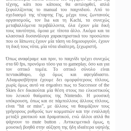
τέχνης, κάτι που κάποιος θα αντιληφθεί, απλά
ξεφυλλίζοντας το manual του παιχνιδιού. Από το
σχεδιασμό της τέταρτης Γης, μέχρι τους ζωντανούς
οργανισμούς, τον Isa και τη Kachi, τα συνεχώς
μεταβαλλόμενα περιβάλλοντα, όλα έχουν μία δική
τους ταυτότητα, όμοια με τίποτα άλλο. Ακόμα και τα
κλασσικά δυσανάλογα χαρακτηριστικά του προσώπου
που οι Ιάπωνες έχουν μία τάση να δημιουργούν, έχουν
τη δική τους νότα, μία νότα ιδιαίτερη, ξεχωριστή.
Όπως αναφέραμε και πριν, το παιχνίδι τρέχει συνεχώς
στα 60 fps, προνόμιο τόσο για το gameplay, όσο και για
τον οπτικό τομέα. Το οπτικό σύνολο είναι
πεντακάθαρο, όχι όμως και αψεγάδιαστο.
Αδιαμφισβήτητα έχουμε δει ομορφότερους τίτλους,
χωρίς όμως αυτό να σημαίνει πως το Successor of the
Skies δεν δικαιούται μία θέση στους πιο ελκυστικούς
του λευκού θαύματος της Nintendo. Η μουσική
υπόκρουση, όπως και σε πάμπολλους άλλους τίτλους,
είναι “hit or miss”, με άλλους να θαυμάζουν τους
γρήγορους ρυθμούς των κομματιών και την εναλλαγή
μεταξύ χαοτικού και δραματικού, ενώ άλλοι απλά θα
ψάχνουν το mute button . Αντικειμενικά όμως, η
μουσική βοηθά στην αύξηση της ήδη ιδιαίτερα υψηλής