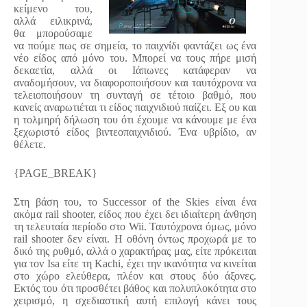
κείμενο του,
αλλά ειλικρινά,
θα μπορούσαμε
να πούμε πως σε σημεία, το παιχνίδι φαντάζει ως ένα
νέο είδος από μόνο του. Μπορεί να τους πήρε μισή
δεκαετία, αλλά οι Ιάπωνες κατάφεραν να
αναδομήσουν, να διαφοροποιήσουν και ταυτόχρονα να
τελειοποιήσουν τη συνταγή σε τέτοιο βαθμό, που
κανείς αναρωτιέται τι είδος παιχνιδιού παίζει. Εξ ου και
η τολμηρή δήλωση του ότι έχουμε να κάνουμε με ένα
ξεχωριστό είδος βιντεοπαιχνιδιού. Ένα υβρίδιο, αν
θέλετε.
{PAGE_BREAK}
Στη βάση του, το Successor of the Skies είναι ένα
ακόμα rail shooter, είδος που έχει δει ιδιαίτερη άνθηση
τη τελευταία περίοδο στο Wii. Ταυτόχρονα όμως, μόνο
rail shooter δεν είναι. Η οθόνη όντως προχωρά με το
δικό της ρυθμό, αλλά ο χαρακτήρας μας, είτε πρόκειται
για τον Isa είτε τη Kachi, έχει την ικανότητα να κινείται
στο χώρο ελεύθερα, πλέον και στους δύο άξονες.
Εκτός του ότι προσθέτει βάθος και πολυπλοκότητα στο
χειρισμό, η σχεδιαστική αυτή επιλογή κάνει τους