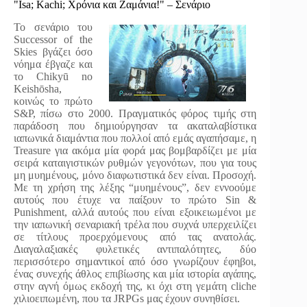
"Isa; Kachi; Χρόνια και Ζαμάνια!" – Σενάριο
Το σενάριο του
Successor of the
Skies βγάζει όσο
νόημα έβγαζε και
το Chikyū no
Keishōsha,
κοινώς το πρώτο
S&P, πίσω στο 2000. Πραγματικός φόρος τιμής στη
παράδοση που δημιούργησαν τα ακαταλαβίστικα
ιαπωνικά διαμάντια που πολλοί από εμάς αγαπήσαμε, η
Treasure για ακόμα μία φορά μας βομβαρδίζει με μία
σειρά καταιγιστικών ρυθμών γεγονότων, που για τους
μη μυημένους, μόνο διαφωτιστικά δεν είναι. Προσοχή.
Με τη χρήση της λέξης “μυημένους”, δεν εννοούμε
αυτούς που έτυχε να παίξουν το πρώτο Sin &
Punishment, αλλά αυτούς που είναι εξοικειωμένοι με
την ιαπωνική σεναριακή τρέλα που συχνά υπερχειλίζει
σε τίτλους προερχόμενους από τας ανατολάς.
Διαγαλαξιακές φυλετικές αντιπαλότητες, δύο
περισσότερο σημαντικοί από όσο γνωρίζουν έφηβοι,
ένας συνεχής άθλος επιβίωσης και μία ιστορία αγάπης,
στην αγνή όμως εκδοχή της, κι όχι στη γεμάτη cliche
χιλιοειπωμένη, που τα JRPGs μας έχουν συνηθίσει.