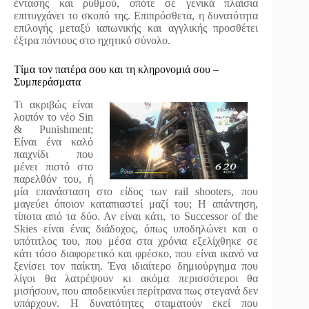
έντασης και ρυθμού, οπότε σε γενικά πλαίσια
επιτυγχάνει το σκοπό της. Επιπρόσθετα, η δυνατότητα
επιλογής μεταξύ ιαπωνικής και αγγλικής προσθέτει
έξτρα πόντους στο ηχητικό σύνολο.
Τίμα τον πατέρα σου και τη κληρονομιά σου –
Συμπεράσματα
Τι ακριβώς είναι
λοιπόν το νέο Sin
& Punishment;
Είναι ένα καλό
παιχνίδι που
μένει πιστό στο
παρελθόν του, ή
μία επανάσταση στο είδος των rail shooters, που
μαγεύει όποιον καταπιαστεί μαζί του; Η απάντηση,
τίποτα από τα δύο. Αν είναι κάτι, το Successor of the
Skies είναι ένας διάδοχος, όπως υποδηλώνει και ο
υπότιτλος του, που μέσα στα χρόνια εξελίχθηκε σε
κάτι τόσο διαφορετικό και φρέσκο, που είναι ικανό να
ξενίσει τον παίκτη. Ένα ιδιαίτερο δημιούργημα που
λίγοι θα λατρέψουν κι ακόμα περισσότεροι θα
μισήσουν, που αποδεικνύει περίτρανα πως στεγανά δεν
υπάρχουν. Η δυνατότητες σταματούν εκεί που