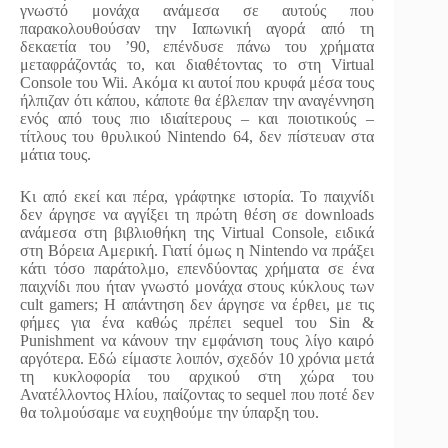
γνωστό μονάχα ανάμεσα σε αυτούς που
παρακολουθούσαν την Ιαπωνική αγορά από τη
δεκαετία του ’90, επένδυσε πάνω του χρήματα
μεταφράζοντάς το, και διαθέτοντας το στη Virtual
Console του Wii. Ακόμα κι αυτοί που κρυφά μέσα τους
ήλπιζαν ότι κάπου, κάποτε θα έβλεπαν την αναγέννηση
ενός από τους πιο ιδιαίτερους – και ποιοτικούς –
τίτλους του θρυλικού Nintendo 64, δεν πίστευαν στα
μάτια τους.
Κι από εκεί και πέρα, γράφτηκε ιστορία. Το παιχνίδι
δεν άργησε να αγγίξει τη πρώτη θέση σε downloads
ανάμεσα στη βιβλιοθήκη της Virtual Console, ειδικά
στη Βόρεια Αμερική. Γιατί όμως η Nintendo να πράξει
κάτι τόσο παράτολμο, επενδύοντας χρήματα σε ένα
παιχνίδι που ήταν γνωστό μονάχα στους κύκλους των
cult gamers; Η απάντηση δεν άργησε να έρθει, με τις
φήμες για ένα καθώς πρέπει sequel του Sin &
Punishment να κάνουν την εμφάνιση τους λίγο καιρό
αργότερα. Εδώ είμαστε λοιπόν, σχεδόν 10 χρόνια μετά
τη κυκλοφορία του αρχικού στη χώρα του
Ανατέλλοντος Ηλίου, παίζοντας το sequel που ποτέ δεν
θα τολμούσαμε να ευχηθούμε την ύπαρξη του.