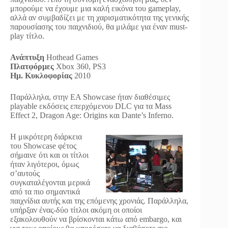
μπορούμε να έχουμε μια καλή εικόνα του gameplay,
αλλά αν συμβαδίζει με τη χαρισματικότητα της γενικής
παρουσίασης του παιχνιδιού, θα μιλάμε για έναν must-
play τίτλο.
Ανάπτυξη
Hothead Games
Πλατφόρμες
Xbox 360, PS3
Ημ. Κυκλοφορίας
2010
Παράλληλα, στην EA Showcase ήταν διαθέσιμες
playable εκδόσεις επερχόμενου DLC για τα Mass
Effect 2, Dragon Age: Origins και Dante’s Inferno.
Η μικρότερη διάρκεια
του Showcase φέτος
σήμαινε ότι και οι τίτλοι
ήταν λιγότεροι, όμως
σ’αυτούς
συγκαταλέγονται μερικά
από τα πιο σημαντικά
παιχνίδια αυτής και της επόμενης χρονιάς. Παράλληλα,
υπήρξαν ένας-δύο τίτλοι ακόμη οι οποίοι
εξακολουθούν να βρίσκονται κάτω από embargo, και