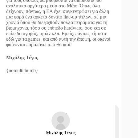
για τους οποίους θα μπορέσετε να διαβάσετε πιο
αναλυτικά αργότερα μέσα στο Μάιο. Όπως όλα
δείχνουν, πάντως, η EA έχει συγκεντρώσει για άλλη
μια φορά ένα αρκετά δυνατό line-up τίτλων, σε μια
χρονιά όπου θα διεξαχθούν πολλά πειράματα για τη
βιομηχανία, τόσο σε επίπεδο hardware, όσο και σε
επίπεδο αγοράς, τιμών κλπ. Εμείς, πάντως, είμαστε
εδώ για τα games, και από αυτή την άποψη, οι οιωνοί
φαίνονται παραπάνω από θετικοί!
Μιχάλης Τέγος
{nomultithumb}
Μιχάλης Τέγος