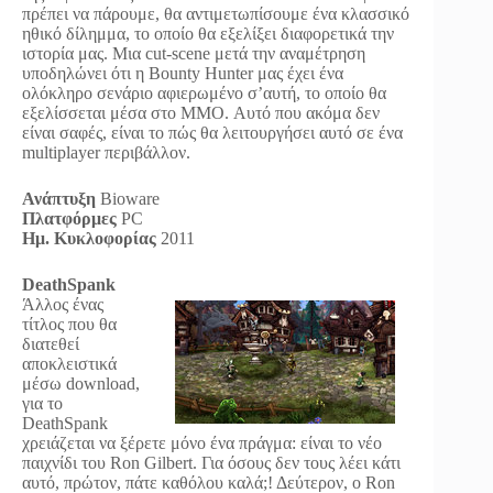
πρέπει να πάρουμε, θα αντιμετωπίσουμε ένα κλασσικό
ηθικό δίλημμα, το οποίο θα εξελίξει διαφορετικά την
ιστορία μας. Μια cut-scene μετά την αναμέτρηση
υποδηλώνει ότι η Bounty Hunter μας έχει ένα
ολόκληρο σενάριο αφιερωμένο σ’αυτή, το οποίο θα
εξελίσσεται μέσα στο MMO. Αυτό που ακόμα δεν
είναι σαφές, είναι το πώς θα λειτουργήσει αυτό σε ένα
multiplayer περιβάλλον.
Ανάπτυξη
Bioware
Πλατφόρμες
PC
Ημ. Κυκλοφορίας
2011
DeathSpank
Άλλος ένας
τίτλος που θα
διατεθεί
αποκλειστικά
μέσω download,
για το
DeathSpank
χρειάζεται να ξέρετε μόνο ένα πράγμα: είναι το νέο
παιχνίδι του Ron Gilbert. Για όσους δεν τους λέει κάτι
αυτό, πρώτον, πάτε καθόλου καλά;! Δεύτερον, ο Ron