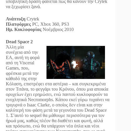
υποβλητική δράση φαίνεται πως θα κάνουν την Crytek
να ξεχωρίσει ξανά.
Ανάπτυξη
Crytek
Πλατφόρμες
PC, Xbox 360, PS3
Ημ. Κυκλοφορίας
Νοέμβριος 2010
Dead Space 2
Άλλη μία
συνέχεια από την
EA, αυτή τη φορά
από τη Visceral
Games, που,
φρέσκια μετά την
κάθοδό της στην
Κόλαση, επιστρέφει στα αστέρια – και συγκεκριμένα
στον Τιτάνα, το φεγγάρι του Κρόνου, όπου μια αποικία
ορυχείων έχει ερημώσει, ενώ παντού κυκλοφορούν τα
ενοχλητικά Necromorphs. Κάπου εκεί γύρω τυχαίνει να
τριγυρνά ο Isaac Clarke, ο οποίος δεν είναι και στην
καλύτερή του φάση μετά τα γεγονότα του Dead Space
1. Σ’αυτό το sequel θα μάθουμε περισσότερα για τον
ήρωά μας, καθώς πλέον θα διαθέτει και φωνή, αλλά
και πρόσωπο, ενώ θα υπάρχουν νέα όπλα και νέοι