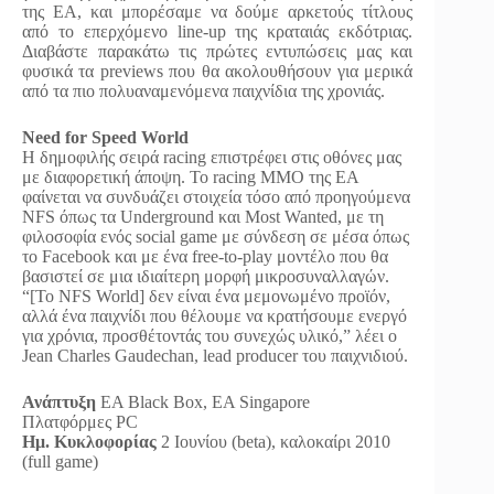
της ΕΑ, και μπορέσαμε να δούμε αρκετούς τίτλους
από το επερχόμενο line-up της κραταιάς εκδότριας.
Διαβάστε παρακάτω τις πρώτες εντυπώσεις μας και
φυσικά τα previews που θα ακολουθήσουν για μερικά
από τα πιο πολυαναμενόμενα παιχνίδια της χρονιάς.
Need for Speed World
Η δημοφιλής σειρά racing επιστρέφει στις οθόνες μας
με διαφορετική άποψη. Το racing MMO της EA
φαίνεται να συνδυάζει στοιχεία τόσο από προηγούμενα
NFS όπως τα Underground και Most Wanted, με τη
φιλοσοφία ενός social game με σύνδεση σε μέσα όπως
το Facebook και με ένα free-to-play μοντέλο που θα
βασιστεί σε μια ιδιαίτερη μορφή μικροσυναλλαγών.
“[Το NFS World] δεν είναι ένα μεμονωμένο προϊόν,
αλλά ένα παιχνίδι που θέλουμε να κρατήσουμε ενεργό
για χρόνια, προσθέτοντάς του συνεχώς υλικό,” λέει ο
Jean Charles Gaudechan, lead producer του παιχνιδιού.
Ανάπτυξη
EA Black Box, EA Singapore
Πλατφόρμες PC
Ημ. Κυκλοφορίας
2 Ιουνίου (beta), καλοκαίρι 2010
(full game)