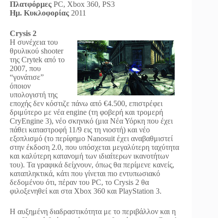
Πλατφόρμες
PC, Xbox 360, PS3
Ημ. Κυκλοφορίας
2011
Crysis 2
Η συνέχεια του
θρυλικού shooter
της Crytek από το
2007, που
“γονάτισε”
όποιον
υπολογιστή της
εποχής δεν κόστιζε πάνω από €4.500, επιστρέφει
δριμύτερο με νέα engine (τη φοβερή και τρομερή
CryEngine 3), νέο σκηνικό (μια Νέα Υόρκη που έχει
πάθει καταστροφή 11/9 εις τη νιοστή) και νέο
εξοπλισμό (το περίφημο Nanosuit έχει αναβαθμιστεί
στην έκδοση 2.0, που υπόσχεται μεγαλύτερη ταχύτητα
και καλύτερη κατανομή των ιδιαίτερων ικανοτήτων
του). Τα γραφικά δείχνουν, όπως θα περίμενε κανείς,
καταπληκτικά, κάτι που γίνεται πιο εντυπωσιακό
δεδομένου ότι, πέραν του PC, το Crysis 2 θα
φιλοξενηθεί και στα Xbox 360 και PlayStation 3.
Η αυξημένη διαδραστικότητα με το περιβάλλον και η