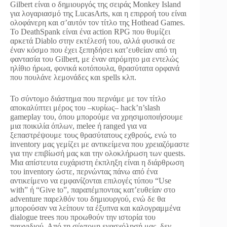
Gilbert είναι ο δημιουργός της σειράς Monkey Island
για λογαριασμό της LucasArts, και η επιρροή του είναι
ολοφάνερη και σ’αυτόν τον τίτλο της Hothead Games.
Το DeathSpank είναι ένα action RPG που θυμίζει
αρκετά Diablo στην εκτέλεσή του, αλλά φυσικά σε
έναν κόσμο που έχει ξεπηδήσει κατ’ευθείαν από τη
φαντασία του Gilbert, με έναν ατρόμητο μα εντελώς
ηλίθιο ήρωα, φονικά κοτόπουλα, θρασύτατα ορφανά
που πουλάνε λεμονάδες και spells κλπ.
Το σύντομο διάστημα που περνάμε με τον τίτλο
αποκαλύπτει μέρος του –κυρίως– hack’n’slash
gameplay του, όπου μπορούμε να χρησιμοποιήσουμε
μια ποικιλία όπλων, melee ή ranged για να
ξεπαστρέψουμε τους θρασύτατους εχθρούς, ενώ το
inventory μας γεμίζει με αντικείμενα που χρειαζόμαστε
για την επιβίωσή μας και την ολοκλήρωση των quests.
Μια απίστευτα ευχάριστη έκπληξη είναι η διάρθρωση
του inventory ώστε, περνώντας πάνω από ένα
αντικείμενο να εμφανίζονται επιλογές τύπου “Use
with” ή “Give to”, παραπέμποντας κατ’ευθείαν στο
adventure παρελθόν του δημιουργού, ενώ δε θα
μπορούσαν να λείπουν τα έξυπνα και καλογραμμένα
dialogue trees που προωθούν την ιστορία του
παιχνιδιού. Από τη σύντομη ενασχόλησή μας, δεν