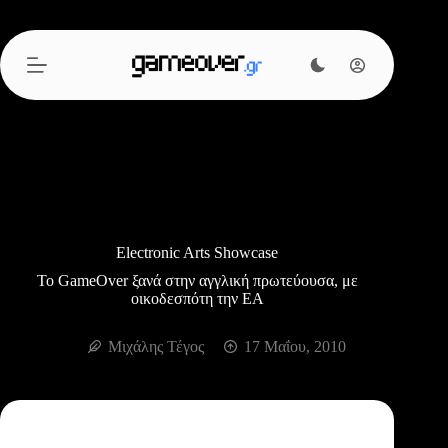
Μετάβαση
στο
περιεχόμενο
Electronic Arts Showcase
Το GameOver ξανά στην αγγλική πρωτεύουσα, με
οικοδεσπότη την EA
Μιχάλης Τέγος
17 Μαΐου, 2010