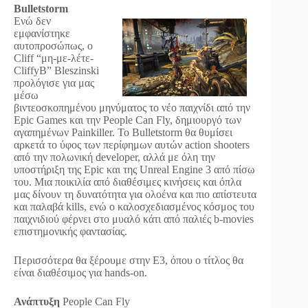
Bulletstorm
Ενώ δεν
εμφανίστηκε
αυτοπροσώπως, ο
Cliff “μη-με-λέτε-
CliffyB” Bleszinski
προλόγισε για μας
μέσω
βιντεοσκοπημένου μηνύματος το νέο παιχνίδι από την
Epic Games και την People Can Fly, δημιουργό των
αγαπημένων Painkiller. Το Bulletstorm θα θυμίσει
αρκετά το ύφος των περίφημων αυτών action shooters
από την πολωνική developer, αλλά με όλη την
υποστήριξη της Epic και της Unreal Engine 3 από πίσω
του. Μια ποικιλία από διαθέσιμες κινήσεις και όπλα
μας δίνουν τη δυνατότητα για ολοένα και πιο απίστευτα
και παλαβά kills, ενώ ο καλοσχεδιασμένος κόσμος του
παιχνιδιού φέρνει στο μυαλό κάτι από παλιές b-movies
επιστημονικής φαντασίας.
Περισσότερα θα ξέρουμε στην E3, όπου ο τίτλος θα
είναι διαθέσιμος για hands-on.
Ανάπτυξη
People Can Fly