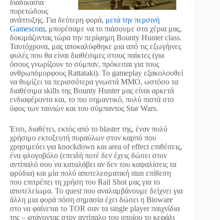
διαδικασία
πυρετώδους
ανάπτυξης. Για δεύτερη φορά,
μετά την περσινή
Gamescom
, μπορέσαμε να το πιάσουμε στα χέρια μας,
δοκιμάζοντας τώρα την περίφημη Bounty Hunter class.
Ταυτόχρονα, μας αποκαλύφθηκε μια από τις εξωγήινες
φυλές που θα είναι διαθέσιμες στους παίκτες (για
όσους γνωρίζουν το σύμπαν, πρόκειται για τους
ανθρωπόμορφους Rattataki). Το gameplay εξακολουθεί
να θυμίζει τα περισσότερα γνωστά MMO, ωστόσο τα
διαθέσιμα skills της Bounty Hunter μας είναι αρκετά
ενδιαφέροντα και, το πιο σημαντικό, πολύ πιστά στο
ύφος των ταινιών και του σύμπαντος Star Wars.
Έτσι, διαθέτει, εκτός από το blaster της, έναν πολύ
χρήσιμο εκτοξευτή πυραύλων στον καρπό που
χρησιμεύει για knockdown και area of effect επιθέσεις,
ένα φλογοβόλο (επειδή ποτέ δεν έχεις δώσει στον
αντίπαλό σου να καταλάβει αν δεν του καψαλίσεις τα
φρύδια) και μία πολύ αποτελεσματική stun επίθεση
που επιτρέπει τη χρήση του Rail Shot μας για το
αποτελείωμα. Το quest που αναλαμβάνουμε δείχνει για
άλλη μια φορά πόση σημασία έχει δώσει η Bioware
στο να φαίνεται το TOR σαν τα single player παιχνίδια
της – φτάνοντας στον αντίπαλο του οποίου το κεφάλι