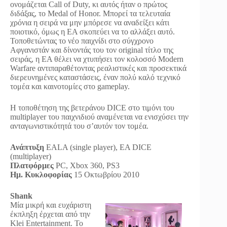
ονομάζεται Call of Duty, κι αυτός ήταν ο πρώτος
διδάξας, το Medal of Honor. Μπορεί τα τελευταία
χρόνια η σειρά να μην μπόρεσε να αναδείξει κάτι
ποιοτικό, όμως η EA σκοπεύει να το αλλάξει αυτό.
Τοποθετώντας το νέο παιχνίδι στο σύγχρονο
Αφγανιστάν και δίνοντάς του τον original τίτλο της
σειράς, η EA θέλει να χτυπήσει τον κολοσσό Modern
Warfare αντιπαραθέτοντας ρεαλιστικές και προσεκτικά
διερευνημένες καταστάσεις, έναν πολύ καλό τεχνικό
τομέα και καινοτομίες στο gameplay.
Η τοποθέτηση της βετεράνου DICE στο τιμόνι του
multiplayer του παιχνιδιού αναμένεται να ενισχύσει την
ανταγωνιστικότητά του σ’αυτόν τον τομέα.
Ανάπτυξη
EALA (single player), EA DICE
(multiplayer)
Πλατφόρμες
PC, Xbox 360, PS3
Ημ. Κυκλοφορίας
15 Οκτωβρίου 2010
Shank
Μία μικρή και ευχάριστη
έκπληξη έρχεται από την
Klei Entertainment. Το