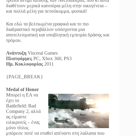
τρόποι αντιμετώπισης των Necromorphs, που κι αυτά
διαθέτουν μερικά καινούρια μέλη στην οικογένεια –
και πολλά μέλη για πετσόκομμα, φυσικά!
Και εδώ τα βελτιωμένα γραφικά και το πιο
διαδραστικό περιβάλλον υπόσχονται μια
αποτελεσματική και υποβλητική εμπειρία δράσης και
τρόμου.
Ανάπτυξη
Visceral Games
Πλατφόρμες
PC, Xbox 360, PS3
Ημ. Κυκλοφορίας
2011
{PAGE_BREAK}
Medal of Honor
Μπορεί η EA να
έχει το
Battlefield: Bad
Company 2, αλλά
ας είμαστε
ειλικρινείς – ένας
μόνο τίτλος
μπόρεσε ποτέ να σταθεί απέναντι στη λαίλαπα που