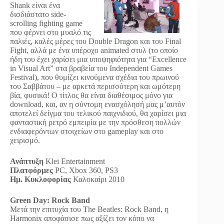
Shank είναι ένα
δισδιάστατο side-
scrolling fighting game
που φέρνει στο μυαλό τις
παλιές, καλές μέρες του Double Dragon και του Final
Fight, αλλά με ένα υπέροχο animated στυλ (το οποίο
ήδη του έχει χαρίσει μια υποψηφιότητα για “Excellence
in Visual Art” στα βραβεία του Independent Games
Festival), που θυμίζει κινούμενα σχέδια του πρωινού
του Σαββάτου – με αρκετά περισσότερη και ωμότερη
βία, φυσικά! Ο τίτλος θα είναι διαθέσιμος μόνο για
download, και, αν η σύντομη ενασχόλησή μας μ’αυτόν
αποτελεί δείγμα του τελικού παιχνιδιού, θα χαρίσει μια
φανταστική ρετρό εμπειρία με την πρόσθεση πολλών
ενδιαφερόντων στοιχείων στο gameplay και στο
χειρισμό.
Ανάπτυξη
Klei Entertainment
Πλατφόρμες
PC, Xbox 360, PS3
Ημ. Κυκλοφορίας
Καλοκαίρι 2010
Green Day: Rock Band
Μετά την επιτυχία του The Beatles: Rock Band, η
Harmonix αποφάσισε πως αξίζει τον κόπο να