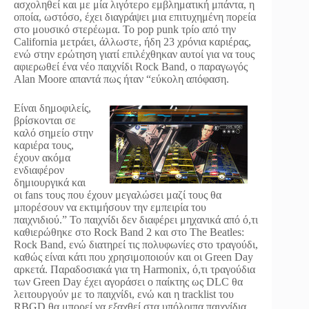
ασχοληθεί και με μία λιγότερο εμβληματική μπάντα, η
οποία, ωστόσο, έχει διαγράψει μια επιτυχημένη πορεία
στο μουσικό στερέωμα. Το pop punk τρίο από την
California μετράει, άλλωστε, ήδη 23 χρόνια καριέρας,
ενώ στην ερώτηση γιατί επιλέχθηκαν αυτοί για να τους
αφιερωθεί ένα νέο παιχνίδι Rock Band, ο παραγωγός
Alan Moore απαντά πως ήταν “εύκολη απόφαση.
Είναι δημοφιλείς,
βρίσκονται σε
καλό σημείο στην
καριέρα τους,
έχουν ακόμα
ενδιαφέρον
δημιουργικά και
οι fans τους που έχουν μεγαλώσει μαζί τους θα
μπορέσουν να εκτιμήσουν την εμπειρία του
παιχνιδιού.” Το παιχνίδι δεν διαφέρει μηχανικά από ό,τι
καθιερώθηκε στο Rock Band 2 και στο The Beatles:
Rock Band, ενώ διατηρεί τις πολυφωνίες στο τραγούδι,
καθώς είναι κάτι που χρησιμοποιούν και οι Green Day
αρκετά. Παραδοσιακά για τη Harmonix, ό,τι τραγούδια
των Green Day έχει αγοράσει ο παίκτης ως DLC θα
λειτουργούν με το παιχνίδι, ενώ και η tracklist του
RBGD θα μπορεί να εξαχθεί στα υπόλοιπα παιχνίδια