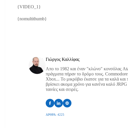
{VIDEO_1}
{nomultithumb}
Γιώργος Καλλίφας
Απο το 1982 και έναν "κλώνο" κονσόλας Atar
πράγματα πήραν το δρόμο τους. Commodore 
Xbox... Το μικρόβιο έκατσε για τα καλά και
βρίσκει ακομα χρόνο για κανένα καλό JRPG ή
ταινίες και σειρές.
ΆΡΘΡΑ: 4225