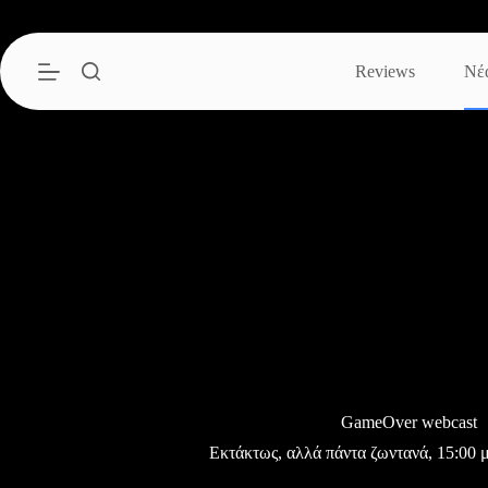
Μετάβαση
στο
περιεχόμενο
Reviews
Νέ
GameOver webcast
Εκτάκτως, αλλά πάντα ζωντανά, 15:00 μ