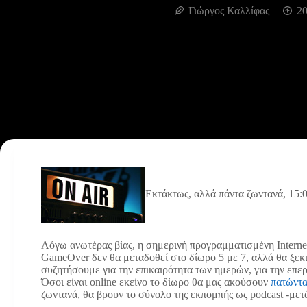
Γιώργος Καλλίφας
20
Εκτάκτως, αλλά πάντα ζωντανά, 15:0
Λόγω ανωτέρας βίας, η σημερινή προγραμματισμένη Interne
GameOver δεν θα μεταδοθεί στο δίωρο 5 με 7, αλλά θα ξεκι
συζητήσουμε για την επικαιρότητα των ημερών, για την επε
Όσοι είναι online εκείνο το δίωρο θα μας ακούσουν
πατώντα
ζωντανά, θα βρουν το σύνολο της εκπομπής ως podcast -μετά 