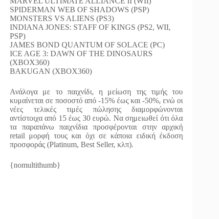
MARVEL ULTIMATE ALLIANCE II (WII)
SPIDERMAN WEB OF SHADOWS (PSP)
MONSTERS VS ALIENS (PS3)
INDIANA JONES: STAFF OF KINGS (PS2, WII,
PSP)
JAMES BOND QUANTUM OF SOLACE (PC)
ICE AGE 3: DAWN OF THE DINOSAURS
(XBOX360)
BAKUGAN (XBOX360)
Ανάλογα με το παιχνίδι, η μείωση της τιμής του
κυμαίνεται σε ποσοστό από -15% έως και -50%, ενώ οι
νέες τελικές τιμές πώλησης διαμορφώνονται
αντίστοιχα από 15 έως 30 ευρώ. Να σημειωθεί ότι όλα
τα παραπάνω παιχνίδια προσφέρονται στην αρχική
retail μορφή τους και όχι σε κάποια ειδική έκδοση
προσφοράς (Platinum, Best Seller, κλπ).
{nomultithumb}