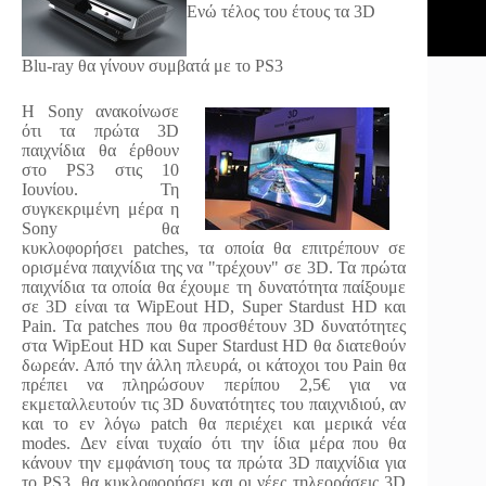
Ενώ τέλος του έτους τα 3D
Blu-ray θα γίνουν συμβατά με το PS3
Η Sony ανακοίνωσε
ότι τα πρώτα 3D
παιχνίδια θα έρθουν
στο PS3 στις 10
Ιουνίου. Τη
συγκεκριμένη μέρα η
Sony θα
κυκλοφορήσει patches, τα οποία θα επιτρέπουν σε
ορισμένα παιχνίδια της να "τρέχουν" σε 3D. Τα πρώτα
παιχνίδια τα οποία θα έχουμε τη δυνατότητα παίξουμε
σε 3D είναι τα WipEout HD, Super Stardust HD και
Pain. Τα patches που θα προσθέτουν 3D δυνατότητες
στα WipEout HD και Super Stardust HD θα διατεθούν
δωρεάν. Από την άλλη πλευρά, οι κάτοχοι του Pain θα
πρέπει να πληρώσουν περίπου 2,5€ για να
εκμεταλλευτούν τις 3D δυνατότητες του παιχνιδιού, αν
και το εν λόγω patch θα περιέχει και μερικά νέα
modes. Δεν είναι τυχαίο ότι την ίδια μέρα που θα
κάνουν την εμφάνιση τους τα πρώτα 3D παιχνίδια για
το PS3, θα κυκλοφορήσει και οι νέες τηλεοράσεις 3D