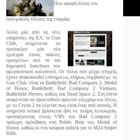
Που αφορά όλους του
πολεμικούς τίτλους της εταιρίας
Άλλη μία από τις νέες
υπηρεσίες της EA, το Gun
Club, αναμένεται να
προσφέρει μία νέα
εμπειρία στους παίκτες
ορισμένων από τα πιο
δημοφιλή franchises του
αμερικανικού κολοσσού. Οι τίτλοι που μέχρι στιγμής
έχουν ανακοινωθεί επίσημα ως πλήρως συμβατοί με το
Gun Club, είναι τα Battlefield: Bad Company 2, Medal
of Honor, Battlefield: Bad Company 2 Vietnam,
Battlefield Heroes, καθώς και Dead Space 2. Στη λίστα
αναμένεται να προστεθούν αρκετοί επερχόμενοι τίτλοι,
με το Crysis 2 να λέγεται πως είναι ένας από αυτούς. Η
υπηρεσία τυπικά βρίσκεται ήδη σε πλήρη λειτουργία,
προσφέροντας στους VIPs του Bad Company 2
πρόωρη πρόσβαση στη Public Beta του Medal of
Honor, καθώς κι ένα weapon unlock για το M24 Sniper
Rifle.