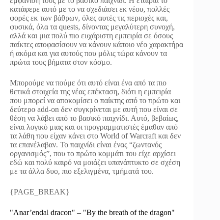
εμφάνισή τους με το βασικό παιχνίδι. Η εταιρία το
κατάφερε αυτό με το να σχεδιάσει εκ νέου, πολλές
φορές εκ των βάθρων, όλες αυτές τις περιοχές και,
φυσικά, όλα τα quests, δίνοντας μεγαλύτερη συνοχή,
αλλά και μια πολύ πιο ευχάριστη εμπειρία σε όσους
παίκτες αποφασίσουν να κάνουν κάποιο νέο χαρακτήρα
ή ακόμα και για αυτούς που μόλις τώρα κάνουν τα
πρώτα τους βήματα στον κόσμο.
Μπορούμε να πούμε ότι αυτό είναι ένα από τα πιο
θετικά στοιχεία της νέας επέκταση, διότι η εμπειρία
που μπορεί να αποκομίσει ο παίκτης από το πρώτο και
δεύτερο add-on δεν συγκρίνεται με αυτή που είναι σε
θέση να λάβει από το βασικό παιχνίδι. Αυτό, βεβαίως,
είναι λογικό μιας και οι προγραμματιστές έμαθαν από
τα λάθη που είχαν κάνει στο World of Warcraft και δεν
τα επανέλαβαν. Το παιχνίδι είναι ένας “ζωντανός
οργανισμός”, που το πρώτο κομμάτι του είχε αρχίσει
εδώ και πολύ καιρό να μοιάζει υπανάπτυκτο σε σχέση
με τα άλλα δυο, πιο εξελιγμένα, τμήματά του.
{PAGE_BREAK}
"Anar’endal dracon" – "By the breath of the dragon"