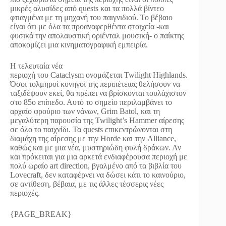
μικρές αλυσίδες από quests και τα πολλά βίντεο
φτιαγμένα με τη μηχανή του παιγνιδιού. Το βέβαιο
είναι ότι με όλα τα προαναφερθέντα στοιχεία -και
φυσικά την απολαυστική οριένταλ μουσική- ο παίκτης
αποκομίζει μια κινηματογραφική εμπειρία.
H τελευταία νέα
περιοχή του Cataclysm ονομάζεται Twilight Highlands.
Όσοι τολμηροί κυνηγοί της περιπέτειας θελήσουν να
ταξιδέψουν εκεί, θα πρέπει να βρίσκονται τουλάχιστον
στο 85ο επίπεδο. Αυτό το σημείο περιλαμβάνει το
αρχαίο φρούριο των νάνων, Grim Batol, και τη
μεγαλύτερη παρουσία της Twilight’s Hammer αίρεσης
σε όλο το παιχνίδι. Τα quests επικεντρώνονται στη
διαμάχη της αίρεσης με την Horde και την Alliance,
καθώς και με μια νέα, μυστηριώδη φυλή δράκων. Αν
και πρόκειται για μια αρκετά ενδιαφέρουσα περιοχή με
πολύ ωραίο art direction, βγαλμένο από τα βιβλία του
Lovecraft, δεν καταφέρνει να δώσει κάτι το καινούριο,
σε αντίθεση, βέβαια, με τις άλλες τέσσερις νέες
περιοχές.
{PAGE_BREAK}