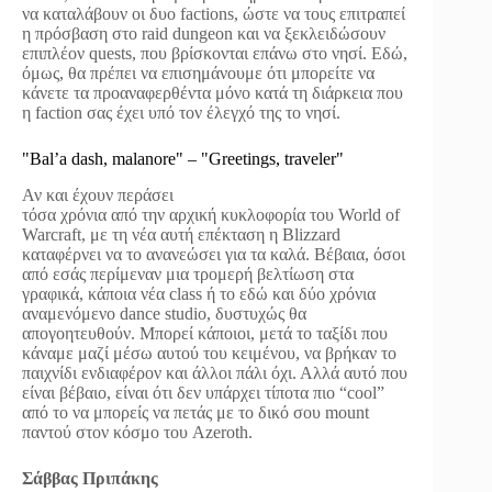
να καταλάβουν οι δυο factions, ώστε να τους επιτραπεί
η πρόσβαση στο raid dungeon και να ξεκλειδώσουν
επιπλέον quests, που βρίσκονται επάνω στο νησί. Εδώ,
όμως, θα πρέπει να επισημάνουμε ότι μπορείτε να
κάνετε τα προαναφερθέντα μόνο κατά τη διάρκεια που
η faction σας έχει υπό τον έλεγχό της το νησί.
"Bal’a dash, malanore" – "Greetings, traveler"
Αν και έχουν περάσει
τόσα χρόνια από την αρχική κυκλοφορία του World of
Warcraft, με τη νέα αυτή επέκταση η Blizzard
καταφέρνει να το ανανεώσει για τα καλά. Βέβαια, όσοι
από εσάς περίμεναν μια τρομερή βελτίωση στα
γραφικά, κάποια νέα class ή το εδώ και δύο χρόνια
αναμενόμενο dance studio, δυστυχώς θα
απογοητευθούν. Μπορεί κάποιοι, μετά το ταξίδι που
κάναμε μαζί μέσω αυτού του κειμένου, να βρήκαν το
παιχνίδι ενδιαφέρον και άλλοι πάλι όχι. Αλλά αυτό που
είναι βέβαιο, είναι ότι δεν υπάρχει τίποτα πιο “cool”
από το να μπορείς να πετάς με το δικό σου mount
παντού στον κόσμο του Azeroth.
Σάββας Πριπάκης