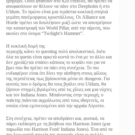
γρήγορο. Όσοι φτάσουν στο 82ο επίπεδο, θα πρέπει να
αποφασίσουν αν θέλουν να πάνε στο Deepholm ή στο
Uldum. Το πρώτο είναι μια τεράστια κυκλική σπηλιά
γεμάτη πανέμορφους κρυστάλλους. Οι Alliance και
Horde πρέπει να δουλέψουν μαζί ώστε να αποτρέψουν
την καταστροφή του World Pillar, από την αίρεση, που
ακούει στο όνομα “Twilight’s Hammer”.
H κυκλική δομή της
περιοχής κάνει το questing πολύ απολαυστικό, διότι
όλα τα quests είναι αρκετά κοντά το ένα με το άλλο και
δεν χρειάζεται σπάσει κάποιος το κεφάλι του για να
βρει που θα πρέπει να πάει στη συνέχεια. Το πιο
ενδιαφέρον είναι ότι δίνει την αίσθηση στους φίλους
της περιπέτειας πως βρίσκονται μέσα σε dungeon. Για
αυτούς που ο δρόμος θα τους βγάλει στο Uldum, θα
ζήσουν στιγμές βγαλμένες από τις χίλιες και μια νύχτες
και τον Indiana Jones. Μπαίνοντας στην περιοχή, ο
παίκτης πιάνεται αιχμάλωτος από τους ιθαγενείς, οι
οποίοι είναι εμπνευσμένοι από την αρχαία Αίγυπτο.
Στη συνέχεια, πρέπει να αποδράσει και, φυσικά, να
πάρει εκδίκηση με τη βοήθεια του Harrison Jones (μια
παρωδία του Harrison Ford/ Indiana Jones). Ένα από τα
πιο ξεχωριστά σημεία της περιοχής είναι οι πολλές