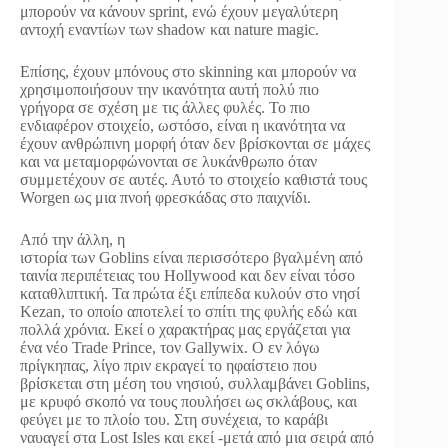
μπορούν να κάνουν sprint, ενώ έχουν μεγαλύτερη
αντοχή εναντίων των shadow και nature magic.
Επίσης, έχουν μπόνους στο skinning και μπορούν να
χρησιμοποιήσουν την ικανότητα αυτή πολύ πιο
γρήγορα σε σχέση με τις άλλες φυλές. Το πιο
ενδιαφέρον στοιχείο, ωστόσο, είναι η ικανότητα να
έχουν ανθρώπινη μορφή όταν δεν βρίσκονται σε μάχες
και να μεταμορφώνονται σε λυκάνθρωπο όταν
συμμετέχουν σε αυτές. Αυτό το στοιχείο καθιστά τους
Worgen ως μια πνοή φρεσκάδας στο παιχνίδι.
Από την άλλη, η
ιστορία των Goblins είναι περισσότερο βγαλμένη από
ταινία περιπέτειας του Hollywood και δεν είναι τόσο
καταθλιπτική. Τα πρώτα έξι επίπεδα κυλούν στο νησί
Kezan, το οποίο αποτελεί το σπίτι της φυλής εδώ και
πολλά χρόνια. Εκεί ο χαρακτήρας μας εργάζεται για
ένα νέο Trade Prince, τον Gallywix. Ο εν λόγω
πρίγκηπας, λίγο πριν εκραγεί το ηφαίστειο που
βρίσκεται στη μέση του νησιού, συλλαμβάνει Goblins,
με κρυφό σκοπό να τους πουλήσει ως σκλάβους, και
φεύγει με το πλοίο του. Στη συνέχεια, το καράβι
ναυαγεί στα Lost Isles και εκεί -μετά από μια σειρά από