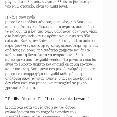
μαγεία. Το τελευταίο, αν για πολλούς το βασικότερο,
νέο PvE στοιχείο, είναι το guild level.
Η κάθε συντεχνία
μπορεί να κερδίσει πόντους εμπειρίας από διάφορες
δραστηριότητες και διάφορα επιτεύγματα, που πρέπει
να κάνουν τα μέλη της, όπως θανάτωση αρχηγών, νίκες
στα battlegrounds και τις αρένες και quests στο 85ο
επίπεδο. Καθώς ανεβαίνει επίπεδα το guild, οι παίκτες
κερδίζουν νέες ικανότητες -όπως περισσότερη εμπειρία
από τους εχθρούς, περισσότερα χρήματα και άλλα-
καθώς και τη δυνατότητα να αγοράσουν ειδικά
αντικείμενα από τον guild vendor. Το μέγιστο επίπεδο
είναι το εικοστό πέμπτο και απαιτεί ομαδική εργασία
και αφοσίωση, διότι μόνο ένα μικρό αριθμό εμπειρίας
μπορεί να απορροφήσει το guild κάθε μέρα, η
υπόλοιπη απλά χάνεται. Οπότε, όπως καταλαβαίνετε,
δεν είναι κάτι που μπορεί να επιτευχθεί σε μικρό
χρονικό διάστημα.
"Tor ilisar’thera’nal!" – "Let our enemies beware!"
Ωραία όλα αυτά τα νέα στοιχεία για όσους
ενδιαφέρονται για το παιχνίδι εναντίον του
περιβάλλοντος, αλλά τι καινούριο υπάρχει για τους