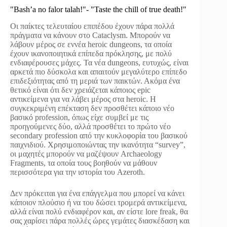
"Bash’a no falor talah!"- "Taste the chill of true death!"
Οι παίκτες τελευταίου επιπέδου έχουν πάρα πολλά
πράγματα να κάνουν στο Cataclysm. Μπορούν να
λάβουν μέρος σε εννέα heroic dungeons, τα οποία
έχουν ικανοποιητικά επίπεδα πρόκλησης, με πολύ
ενδιαφέρουσες μάχες. Τα νέα dungeons, ευτυχώς, είναι
αρκετά πιο δύσκολα και απαιτούν μεγαλύτερο επίπεδο
επιδεξιότητας από τη μεριά των παικτών. Ακόμα ένα
θετικό είναι ότι δεν χρειάζεται κάποιος epic
αντικείμενα για να λάβει μέρος στα heroic. Η
συγκεκριμένη επέκταση δεν προσθέτει κάποιο νέο
βασικό profession, όπως είχε συμβεί με τις
προηγούμενες δύο, αλλά προσθέτει το πρώτο νέο
secondary profession από την κυκλοφορία του βασικού
παιχνιδιού. Χρησιμοποιώντας την ικανότητα “survey”,
οι μαχητές μπορούν να μαζέψουν Archaeology
Fragments, τα οποία τους βοηθούν να μάθουν
περισσότερα για την ιστορία του Azeroth.
Δεν πρόκειται για ένα επάγγελμα που μπορεί να κάνει
κάποιον πλούσιο ή να του δώσει τρομερά αντικείμενα,
αλλά είναι πολύ ενδιαφέρον και, αν είστε lore freak, θα
σας χαρίσει πάρα πολλές ώρες γεμάτες διασκέδαση και