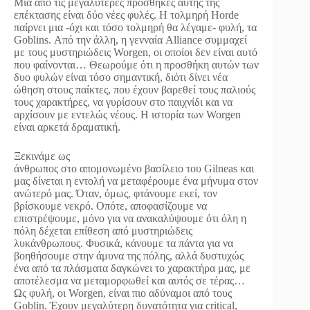
Μια από τις μεγαλύτερες προσθήκες αυτής της
επέκτασης είναι δύο νέες φυλές. Η τολμηρή Horde
παίρνει μια -όχι και τόσο τολμηρή θα λέγαμε- φυλή, τα
Goblins. Από την άλλη, η γενναία Alliance συμμαχεί
με τους μυστηριώδεις Worgen, οι οποίοι δεν είναι αυτό
που φαίνονται… Θεωρούμε ότι η προσθήκη αυτών των
δυο φυλών είναι τόσο σημαντική, διότι δίνει νέα
ώθηση στους παίκτες, που έχουν βαρεθεί τους παλιούς
τους χαρακτήρες, να γυρίσουν στο παιχνίδι και να
αρχίσουν με εντελώς νέους. Η ιστορία των Worgen
είναι αρκετά δραματική.
Ξεκινάμε ως
άνθρωπος στο απομονωμένο βασίλειο του Gilneas και
μας δίνεται η εντολή να μεταφέρουμε ένα μήνυμα στον
ανώτερό μας. Όταν, όμως, φτάνουμε εκεί, τον
βρίσκουμε νεκρό. Οπότε, αποφασίζουμε να
επιστρέψουμε, μόνο για να ανακαλύψουμε ότι όλη η
πόλη δέχεται επίθεση από μυστηριώδεις
λυκάνθρωπους. Φυσικά, κάνουμε τα πάντα για να
βοηθήσουμε στην άμυνα της πόλης, αλλά δυστυχώς
ένα από τα πλάσματα δαγκώνει το χαρακτήρα μας, με
αποτέλεσμα να μεταμορφωθεί και αυτός σε τέρας…
Ως φυλή, οι Worgen, είναι πιο αδύναμοι από τους
Goblin. Έχουν μεγαλύτερη δυνατότητα για critical,