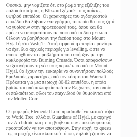
Φυσικά, μην νομίζετε ότι στο βωμό της εξέλιξης του
παλαιού κόσμου, η Blizzard ξέχασε τους παίκτες
υψηλού επιπέδου. Οι χαρακτήρες του ογδοηκοστού
επιπέδου θα λάβουν ένα γράμμα, το οποίο θα τους ζητά
να γυρίσουν στην πρωτεύουσά τους, όπου και θα
πρέπει να αποφασίσουν σε ποιο από τα δυο μέτωπα
θέλουν να βοηθήσουν την faction τους: στο Mount
Hyjal ή στο Vashj’ir. Αυτή τη φορά η εταιρία προνόησε
να έχει δυο αρχικές περιοχές για levelling, ώστε να
αποφευχθούν τα προβλήματα που υπήρξαν με την
κυκλοφορία του Burning Crusade. Όσοι αποφασίσουν
να ξεκινήσουν τη νέα τους περιπέτεια από το Mount
Hyjal, θα έχουν την ευκαιρία να συναντήσουν πολλούς
θρυλικούς χαρακτήρες από τον κόσμο του Warcraft.
Πρόκειται για μια περιοχή 80-82 επιπέδου, η οποία
βρίσκεται υπό πολιορκία από τον Ragnaros, τον οποίο
οι παλαιότεροι φίλοι του παιχνιδιού θα θυμούνται από
τον Molten Core.
Ο τρομερός Elemental Lord προσπαθεί να καταστρέψει
το World Tree, αλλά οι Guardians of Hyjal, με αρχηγό
τον Archdruid και με τη βοήθεια των παικτών φυσικά,
προσπαθούν να τον αποτρέψουν. Στην αρχή, τα quests
της περιοχής είναι κλασικού τύπου, δηλαδή ζητούν να