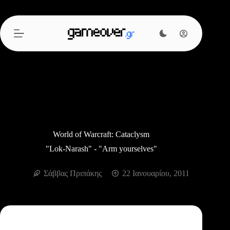
Μετάβαση
στο
περιεχόμενο
World of Warcraft: Cataclysm
"Lok-Narash" - "Arm yourselves"
Σάββας Πριπάκης
22 Ιανουαρίου, 2011