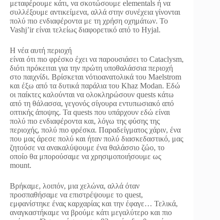
μεταφέρουμε κάτι, να σκοτώσουμε elementals ή να
συλλέξουμε αντικείμενα, αλλά στην συνέχεια γίνονται
πολύ πιο ενδιαφέροντα με τη χρήση οχημάτων. Το
Vashj’ir είναι τελείως διαφορετικό από το Hyjal.
Η νέα αυτή περιοχή
είναι ότι πιο φρέσκο έχει να παρουσιάσει το Cataclysm,
διότι πρόκειται για την πρώτη υποθαλάσσια περιοχή
στο παιχνίδι. Βρίσκεται νότιοανατολικά του Maelstrom
και έξω από τα δυτικά παράλια του Khaz Modan. Εδώ
οι παίκτες καλούνται να ολοκληρώσουν quests κάτω
από τη θάλασσα, γεγονός σίγουρα εντυπωσιακό από
οπτικής άποψης. Τα quests που υπάρχουν εδώ είναι
πολύ πιο ενδιαφέροντα και, λόγω της φύσης της
περιοχής, πολύ πιο φρέσκα. Παραδείγματος χάριν, ένα
που μας άρεσε πολύ και ήταν πολύ διασκεδαστικό, μας
ζητούσε να ανακαλύψουμε ένα θαλάσσιο ζώο, το
οποίο θα μπορούσαμε να χρησιμοποιήσουμε ως
mount.
Βρήκαμε, λοιπόν, μια χελώνα, αλλά όταν
προσπαθήσαμε να επιστρέψουμε το quest,
εμφανίστηκε ένας καρχαρίας και την έφαγε… Τελικά,
αναγκαστήκαμε να βρούμε κάτι μεγαλύτερο και πιο