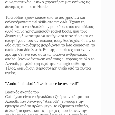
συναρπαστικά quests- ο χαρακτήρας μας ενώνεις τις
δυνάμεις του με τη Horde.
Τα Goblins έχουν κάποια από τα πιο χρήσιμα και
ενδιαφέροντα racial skills στο παιχνίδι. Έχουν τη
δυνατότητα να εξαπολύουν ρουκέτες στου αντιπάλους,
αλλά και να χρησιμοποιούν rocket boots, που τους
δίνουν τη δυνατότητα να πετάγονται στον αέρα και να
αποφεύγουν τους αντιπάλους τους. Δυστυχώς, όμως, οι
δύο αυτές ικανότητες μοιράζονται το ίδιο cooldown, το
οποίο είναι δύο λεπτά. Επίσης, οι παίκτες που έχουν
προτιμήσει ένα από αυτά τα πράσινα ανθρωπάκια,
απολαμβάνουν έκπτωση από τους εμπόρους σε όλο το
Azeroth, μεγαλύτερη ταχύτητα και ισχύ επίθεσης.
Τέλος, λαμβάνουν περισσότερη υγεία από τα φίλτρα
υγείας.
"Andu-falah-dor!"-"Let balance be restored!"
Βασικός σκοπός του
Cataclysm είναι να ξαναδώσει ζωή στον κόσμο του
Azeroth. Και λέγοντας “Azeroth”, εννοούμε την
εμπειρία από το πρώτο μέχρι το εξηκοστό επίπεδο,
δηλαδή τα quests και τις περιοχές, που έκαναν την