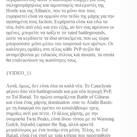
σκληροτράχηλους και αιμοσταγείς πολεμιστές της
Horde και της Alliance, που το μόνο που τους
ευχαριστεί είναι να ορμούν στο πεδίο της μάχης για την
αγαπημένη τους faction; Ευχάριστα είναι και εδώ τα
νέα, διότι από εδώ και στο εξής, αν δεν σας αρέσουν οι
αρένες, μπορείτε να παίξετε σε rated battlegrounds,
ώστε να κερδίσετε τα ίδια αντικείμενα, που ως τώρα
μπορούσατε μόνο μέσω του τουρνουά των αρένων. Οι
καλύτερες ομάδες στο τέλος κάθε PvP σεζόν θα
ανταμείβονται με ειδικούς τίτλους και mounts, τα οποία
θα επιδεικνύουν τις ικανότητες τους.
{VIDEO_1}
Αυτά, όμως, δεν είναι όλα τα καλά νέα. Το Cataclysm
φέρνει δύο νέα battlegrounds και μια νέα περιοχή PvP,
το Tol Barad. Το πρώτο ονομάζεται Battle of Gilneas
και είναι ένας χάρτης domination -σαν το Arathi Basin-
με τη διαφορά ότι πρέπει να καταλάβουμε τρεις
σημαίες αντί για πέντε. Ο άλλος χάρτης, με την
ονομασία Twin Peaks, είναι ίδιου τύπου με το Warsong
Gulch, δηλαδή capture the flag, αλλά αρκετά
μεγαλύτερος με ένα ποτάμι στη μέση. Τέλος, το Tol
Barad, είναι ένα νησί με τρία κτήρια που προσπαθούν