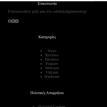
Επικοινωνία
Επικοινωνήστε μαζί μας στο: admin[at]gameover.gr
Κατηγορίες
News
Reviews
Previews
Features
Webcasts
Vidcasts
Hardware
Πολιτικές Απορρήτου
Πολιτική Cookies