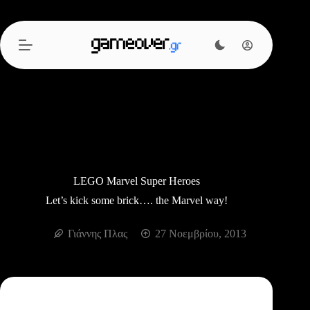
Μετάβαση
στο
περιεχόμενο
LEGO Marvel Super Heroes
Let’s kick some brick…. the Marvel way!
Γιάννης Πλας
27 Νοεμβρίου, 2013