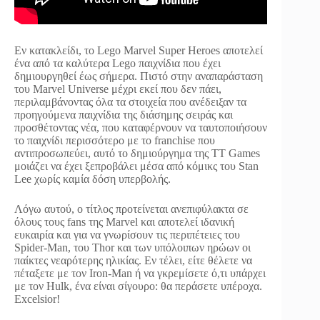
Εν κατακλείδι, το Lego Marvel Super Heroes αποτελεί
ένα από τα καλύτερα Lego παιχνίδια που έχει
δημιουργηθεί έως σήμερα. Πιστό στην αναπαράσταση
του Marvel Universe μέχρι εκεί που δεν πάει,
περιλαμβάνοντας όλα τα στοιχεία που ανέδειξαν τα
προηγούμενα παιχνίδια της διάσημης σειράς και
προσθέτοντας νέα, που καταφέρνουν να ταυτοποιήσουν
το παιχνίδι περισσότερο με το franchise που
αντιπροσωπεύει, αυτό το δημιούργημα της ΤΤ Games
μοιάζει να έχει ξεπροβάλει μέσα από κόμικς του Stan
Lee χωρίς καμία δόση υπερβολής.
Λόγω αυτού, ο τίτλος προτείνεται ανεπιφύλακτα σε
όλους τους fans της Marvel και αποτελεί ιδανική
ευκαιρία και για να γνωρίσουν τις περιπέτειες του
Spider-Man, του Thor και των υπόλοιπων ηρώων οι
παίκτες νεαρότερης ηλικίας. Εν τέλει, είτε θέλετε να
πέταξετε με τον Iron-Man ή να γκρεμίσετε ό,τι υπάρχει
με τον Hulk, ένα είναι σίγουρο: θα περάσετε υπέροχα.
Excelsior!