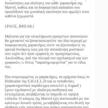
δυνατότητες και ιδιότητες του κάθε χαρακτήρα της
Marvel, καθώς και τα διαφορετικά animation που
προσδίδουν την μοναδική ταυτότητα που αρμόζει στον
καθένα ξεχωριστά.
{PAGE_BREAK}
Μάλιστα για την ολοκλήρωση ορισμένων αποστολών
θα χρειαστεί να ξαναεπισκεφτείτε την ίδια περιοχή με
διαφορετικούς χαρακτήρες ώστε να αξιοποιήσετε τις
special δυνάμεις τους για την αποκάλυψη μυστικών
που τυχόν δεν ήταν εμφανείς σε προηγούμενους.
Ακολούθως, από την πλευρά του σχεδιασμού και των
γραφικών, ο τίτλος “παρασημοφορείται” για το είδος
του.
Πιο συγκεκριμένα, οι χαρακτήρες, τα οχήματα όπως το
Hellicarier της S.H.I.E.L.D και οι τοποθεσίες
(χαρακτηριστικό παράδειγμα αποτελεί η Asgard )
έχουν σχεδιαστεί με ιδιαίτερη αισθητική και
λεπτομέρεια, ανεβάζοντας το παιχνίδι σε υψηλά
επίπεδα. Ο κόσμος της Marvel έχει αποτυπωθεί με τον
καλύτερο δυνατό τρόπο, μεταβιβάζοντας στο θεατή την
αίσθηση ενός παιχνιδιού που ανήκει κανονικότατα στο