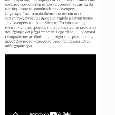
υπάρχουν και οι στιγμές που τα μουσικά κομμάτια θα
σας θυμίσουν το soundtrack των Avengers.
Συγκεκριμένα, το main theme που συνοδεύει το title
screen συγγενεύει ως προς ένα σημείο με main theme
των Avengers του Alan Silvestri. Το voice-acting
αγγίζει κινηματογραφικά επίπεδα και είναι το καλύτερο
που έχουμε δει μέχρι τώρα σε Lego τίτλο. Οι ηθοποιοί
ενσαρκώνουν με ιδιαίτερη επιτυχία τους ρόλους τους,
προσδίδοντας το κατάλληλο ύφος που αρμόζει στον
κάθε χαρακτήρα.