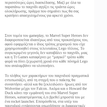
περισσότερες ώρες διασκέδασης. Μαζί με όλα τα
παραπάνω το παιχνίδι αγγίζει τις τριάντα ώρες
ολοκλήρωσης, πράγμα που σημαίνει πως θα σας
κρατήσει απασχολημένους για αρκετό χρόνο.
Στον τομέα του gameplay, το Marvel Super Heroes δεν
διαφοροποιείται ιδιαιτέρως από τους προκατόχους του,
αφού εφαρμόζεται ο ίδιος τρόπος χειρισμού που είχε
χρησιμοποιηθεί στους τελευταίους Lego τίτλους. Το
συγκεκριμένο γεγονός δεν καταβάλει τo παιχνίδι, μιας
και η Tt Games καταφέρνει με “μαγικό” τρόπο κάθε
φορά να δίνει ξεχωριστή χροιά στο κάθε πόνημά Lego
που αναλαμβάνει να υλοποιήσει.
Το πλήθος των χαρακτήρων του παιχνιδιού πραγματικά
εντυπωσιάζει, από τη στιγμή που o παίκτης θα
συναντήσει -αλλά και θα ξεκλειδώσει- ήρωες από τον
Wolverine μέχρι τον Falcon. Ακόμα και ο Howard the
Duck κάνει την εμφάνισή του στο Marvel Super
Heroes, καταστρέφοντας ό,τι βρεθεί μπροστά του με
ένα rocket launcher. Επιπρόσθετα, στα υπέρ του
παιχνιδιού εντάσσονται οπωσδήποτε οι διαφορετικές