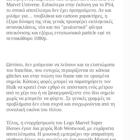
Marvel Universe. Ειδικότερα στην έκδοση για το PS4,
το οπτικό αποτέλεσμα δεν έχει προηγούμενο. Αν και
μιλάμε για… τουβλάκια και cartoon χαρακτήρες, η
έξτρα δύναμη της νέας γενιάς προσφέρει εκπληκτικές
αντανακλάσεις, νέα και πιο "ρεαλιστικά" φίλτρα
απεικόνισης και εξόχως εντυπωσιακά particle εφέ σε
πεντακάθαρο 1080p.
Ωστόσο, δεν μπόρεσαν να λείπουν και τα ελαττώματα
του franchise, που ευτυχώς περιορίζονται σε κάποια
glitches και στην πτώση του frame rate σε ορισμένα
σημεία. Κάποιες φορές μπορεί να παρατηρήσετε τον
Hulk να κρατεί έναν εχθρό σε απόσταση ενός μέτρου
από το χέρι του ή να ξαναεμφανίζεστε στο ίδιο σημείο
χωρίς να μπορείτε να φύγετε. Σε γενικές γραμμές τα
προβλήματα δεν είναι συχνά και συγχωρούνται από τη
συνολική εικόνα του τίτλου.
Τέλος, η ενορχήστρωση του Lego Marvel Super
Heroes έγινε δια χειρός Rob Westwood, με ευχάριστα
αποτελέσματα. Η μουσική εμπεριέχει την απαραίτητη
αίσθηση δέους που αρμόζει σε ένα παιχνίδι Marvel και