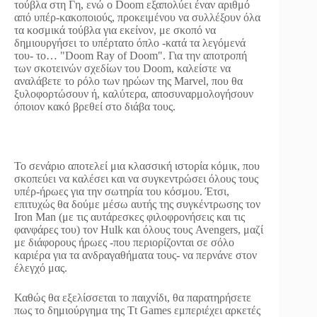
τούβλα στη Γη, ενώ o Doom εξαπολύει έναν αριθμό
από υπέρ-κακοποιούς, προκειμένου να συλλέξουν όλα
τα κοσμικά τούβλα για εκείνον, με σκοπό να
δημιουργήσει το υπέρτατο όπλο -κατά τα λεγόμενά
του- το… "Doom Ray of Doom". Για την αποτροπή
των σκοτεινών σχεδίων του Doom, καλείστε να
αναλάβετε το ρόλο των ηρώων της Marvel, που θα
ξυλοφορτώσουν ή, καλύτερα, αποσυναρμολογήσουν
όποιον κακό βρεθεί στο διάβα τους.
Το σενάριο αποτελεί μια κλασσική ιστορία κόμικ, που
σκοπεύει να καλέσει και να συγκεντρώσει όλους τους
υπέρ-ήρωες για την σωτηρία του κόσμου. Έτσι,
επιτυχώς θα δούμε μέσω αυτής της συγκέντρωσης τον
Iron Man (με τις αυτάρεσκες φιλοφρονήσεις και τις
φανφάρες του) τον Hulk και όλους τους Avengers, μαζί
με διάφορους ήρωες -που περιορίζονται σε σόλο
καριέρα για τα ανδραγαθήματα τους- να περνάνε στον
έλεγχό μας.
Καθώς θα εξελίσσεται το παιχνίδι, θα παρατηρήσετε
πως το δημιούργημα της Tt Games εμπεριέχει αρκετές