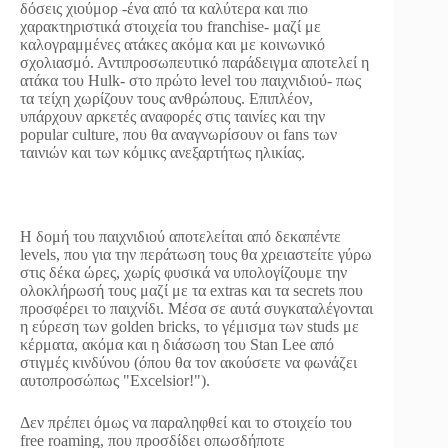
δόσεις χιούμορ -ένα από τα καλύτερα και πιο
χαρακτηριστικά στοιχεία του franchise- μαζί με
καλογραμμένες ατάκες ακόμα και με κοινωνικό
σχολιασμό. Αντιπροσωπευτικό παράδειγμα αποτελεί η
ατάκα του Hulk- στο πρώτο level του παιχνιδιού- πως
τα τείχη χωρίζουν τους ανθρώπους. Επιπλέον,
υπάρχουν αρκετές αναφορές στις ταινίες και την
popular culture, που θα αναγνωρίσουν οι fans των
ταινιών και των κόμικς ανεξαρτήτως ηλικίας.
Η δομή του παιχνιδιού αποτελείται από δεκαπέντε
levels, που για την περάτωση τους θα χρειαστείτε γύρω
στις δέκα ώρες, χωρίς φυσικά να υπολογίζουμε την
ολοκλήρωσή τους μαζί με τα extras και τα secrets που
προσφέρει το παιχνίδι. Μέσα σε αυτά συγκαταλέγονται
η εύρεση των golden bricks, το γέμισμα των studs με
κέρματα, ακόμα και η διάσωση του Stan Lee από
στιγμές κινδύνου (όπου θα τον ακούσετε να φωνάζει
αυτοπρoσώπως "Excelsior!").
Δεν πρέπει όμως να παραληφθεί και το στοιχείο του
free roaming, που προσδίδει οπωσδήποτε