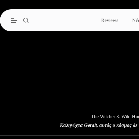
Μετάβαση
στο
περιεχόμενο
Reviews
Νέ
The Witcher 3: Wild Hu
Καληνύχτα Geralt, αυτός ο κόσμος δε 