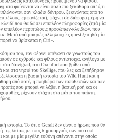
τροβιλώδεις κατευθύνσεις προκειμένου να φτάσει
άγματα φαίνονται να είναι πολύ πιο ξεκάθαρα απ’ ό,τι
εδιπλώνονται σαν κλαδιά δέντρου, ξεκινώντας από το
(επιτέλους, εμφανίζεται), ψάχνει σε διάφορα μέρη να
ο κλειδί που θα δώσει επιπλέον πληροφορίες ζητά μία
ουν επιπλέον περιπτώσεις προσώπων-κλειδιών, που
ο.κ. Μετά από μακριές αλληλουχίες quest ξεπηδά μία
ορεί να βρίσκεται η Ciri».
 κόσμου του, τον φέρνει απέναντι σε γνωστούς του
απούν σε εχθρούς και φίλους αντίστοιχα, ανάλογα με
ι στο Novigrad, στο Oxenfurt που βρίθει από
και στα νησιά του Skellige, που λες και ξεπήδησαν
ξελίσσεται η βασική ιστορία του Wild Hunt και η
εκάθαρη από ποτέ, η πληθώρα των τοποθεσιών και των
τροπές που μπορεί να λάβει η βασική ροή και οι
χομυθίες, ρίχνουν στάχτη στα μάτια του παίκτη.
μήλου.
κή ιστορία. Το ότι ο Geralt δεν είναι ο ήρωας που θα
 της λίστας με τους δημιουργούς των πιο cool
ι και με μία μεγάλη ευθύνη απέναντι στην οποία