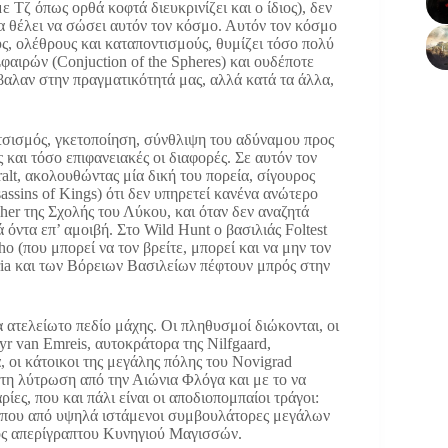
με Τζ όπως ορθά κοφτά διευκρινίζει και ο ίδιος), δεν
να θέλει να σώσει αυτόν τον κόσμο. Αυτόν τον κόσμο
ς, ολέθρους και καταποντισμούς, θυμίζει τόσο πολύ
φαιρών (Conjuction of the Spheres) και ουδέποτε
αλαν στην πραγματικότητά μας, αλλά κατά τα άλλα,
ατσισμός, γκετοποίηση, σύνθλιψη του αδύναμου προς
και τόσο επιφανειακές οι διαφορές. Σε αυτόν τον
ralt, ακολουθώντας μία δική του πορεία, σίγουρος
assins of Kings) ότι δεν υπηρετεί κανένα ανώτερο
cher της Σχολής του Λύκου, και όταν δεν αναζητά
όντα επ’ αμοιβή. Στο Wild Hunt ο βασιλιάς Foltest
o (που μπορεί να τον βρείτε, μπορεί και να μην τον
meria και των Βόρειων Βασιλείων πέφτουν μπρός στην
α ατελείωτο πεδίο μάχης. Οι πληθυσμοί διώκονται, οι
r van Emreis, αυτοκράτορα της Nilfgaard,
 οι κάτοικοι της μεγάλης πόλης του Novigrad
 τη λύτρωση από την Αιώνια Φλόγα και με το να
ίες, που και πάλι είναι οι αποδιοπομπαίοι τράγοι:
 που από υψηλά ιστάμενοι συμβουλάτορες μεγάλων
ός απερίγραπτου Κυνηγιού Μαγισσών.