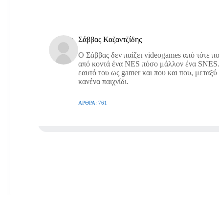
Σάββας Καζαντζίδης
O Σάββας δεν παίζει videogames από τότε που
από κοντά ένα NES πόσο μάλλον ένα SNES. 
εαυτό του ως gamer και που και που, μεταξύ
κανένα παιχνίδι.
ΆΡΘΡΑ: 761