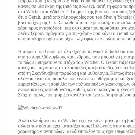
Παρόλο που η ιστορία στο Wild Hunt παίρνει τις γνωστές σ
κανείς σε μία άκρη της (από τις πολλές), αυτή τη φορά τα πρ
στα Witcher και Witcher 2. Τα quest της βασικής ιστορίας ξ
ότι ο Geralt, μετά από πληροφορίες που του δίνει η Yenefer 
βρει τα ίχνη της Ciri. Σε κάθε τέτοια περίπτωση, το πρόσωπ
χάρη προς ανταπόδοση, και στο quest που προκύπτει ανοίγ
πλέον ξέρουν πράγματα για τη «χάρη» που κάνει ο Geralt κ.
ακόμα πληροφορία που ρίχνει λίγο φως στο ερώτημα «πού μπ
Η πορεία του Geralt σε όλα σχεδόν τα γνωστά βασίλεια του
από το παρελθόν, φίλους και εχθρούς, που μπορεί να μετατρ
το πώς εξυπηρετούν το στόχο του Witcher. Ο Geralt ταξιδεύε
κυνηγούς μαγισσών, στο λασπώδες και βαλτώδες Velen αλλά 
από τη Σκανδιναβική παράδοση και μυθολογία. Kάπως έτσι ε
αλήθεια είναι ότι, παρόλο που είναι πιο ευθύγραμμη και ξ
παραστάσεων, η ποικιλία των πολυεπίπεδων χαρακτήρων, οι 
εναλλακτικές κατευθύνσεις, καθώς και οι καλογραμμένες στι
Στάχτη, όμως, που μυρίζει κανέλα και έχει γεύση ψημένου 
Aλλά αλλοίμονο αν το Witcher είχε να κάνει μόνο με τη βασι
σώσει τον κόσμο έχει κατατάξει τους Πολωνούς στην κορυφή
χαρακτήρων-αντιηρώων, αλλά επιπλέον τους έχει επιφορτίσε