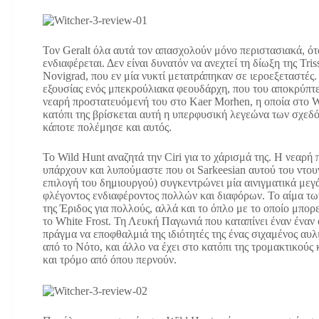
Τον Geralt όλα αυτά τον απασχολούν μόνο περιστασιακά, ότ
ενδιαφέρεται. Δεν είναι δυνατόν να ανεχτεί τη δίωξη της Tr
Novigrad, που εν μία νυκτί μετατράπηκαν σε ιεροεξεταστές.
εξουσίας ενός μπεκρούλιακα φεουδάρχη, που του αποκρύπτει
νεαρή προστατευόμενή του στο Kaer Morhen, η οποία στο Wil
κατόπι της βρίσκεται αυτή η υπερφυσική λεγεώνα των σχεδ
κάποτε πολέμησε και αυτός.
Το Wild Hunt αναζητά την Ciri για το χάρισμά της. Η νεαρή 
υπάρχουν και λυπούμαστε που οι Sarkeesian αυτού του ντουν
επιλογή του δημιουργού) συγκεντρώνει μία αινιγματικά μεγά
φλέγοντος ενδιαφέροντος πολλών και διαφόρων. To αίμα τω
της Έριδος για πολλούς, αλλά και το όπλο με το οποίο μπορ
το White Frost. Τη Λευκή Παγωνιά που καταπίνει έναν ένα
πράγμα να εποφθαλμιά της ιδιότητές της ένας σιχαμένος αυλ
από το Νότο, και άλλο να έχει στο κατόπι της τρομακτικού
και τρόμο από όπου περνούν.