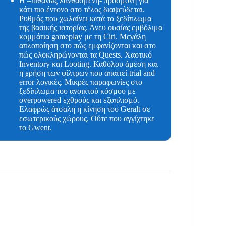
Η –πιθανώς λανθασμένη- προσμονή για
κάτι πιο έντονο στο τέλος διαψεύδεται.
Ρυθμός που χωλαίνει κατά το ξεδίπλωμα
της βασικής ιστορίας. Άνευ ουσίας εμβόλιμα
κομμάτια gameplay με τη Ciri. Μεγάλη
απλοποίηση στο πώς εμφανίζονται και στο
πώς ολοκληρώνονται τα Quests. Χαοτικό
Inventory και Looting. Καθόλου άμεση και
η χρήση των φίλτρων που απαιτεί trial and
error λογικές. Μικρές παραφωνίες στο
ξεδίπλωμα του ανοικτού κόσμου με
overpowered εχθρούς και εξοπλισμό.
Ελαφρώς άτσαλη η κίνηση του Geralt σε
εσωτερικούς χώρους. Ούτε που αγγίχτηκε
το Gwent.