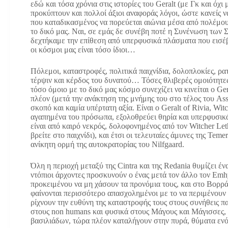
εδώ και τόσα χρόνια στις ιστορίες του Geralt (με Γκ και όχι 
προκύπτουν και πολλοί άξιοι αναφοράς λόγοι, ώστε κανείς 
που καταδικασμένος να πορεύεται αιώνια μέσα από πολέμου
το δικό μας. Ναι, σε εμάς δε συνέβη ποτέ η Συνένωση των Σ
δεχτήκαμε την επίθεση από υπερφυσικά πλάσματα που εισέβ
οι κόσμοι μας είναι τόσο ίδιοι…
Πόλεμοι, καταστροφές, πολιτικά παιχνίδια, δολοπλοκίες, ρ
τέρψιν και κέρδος του δυνατού… Τόσες θλιβερές ομοιότητες 
τόσο όμοιο με το δικό μας κόσμο συνεχίζει να κινείται ο Ge
πλέον (μετά την ανάκτηση της μνήμης του στο τέλος του Ass
σκοπό και καμία υπέρτατη αξία. Είναι ο Geralt of Rivia, Wit
αγαπημένα του πρόσωπα, εξολοθρεύει θηρία και υπερφυσικά 
είναι από καιρό νεκρός, δολοφονημένος από τον Witcher Leth
βρείτε στο παιχνίδι), και έτσι οι τελευταίες άμυνες της Te
ανίκητη ορμή της αυτοκρατορίας του Nilfgaard.
Όλη η περιοχή μεταξύ της Cintra και της Redania θυμίζει έν
ντόπιοι άρχοντες προσκυνούν ο ένας μετά τον άλλο τον Emhy
προκειμένου να μη χάσουν τα προνόμια τους, και στο Βορρά,
φαίνονται περισσότερο απασχολημένοι με το να περιμένουν
ρίχνουν την ευθύνη της καταστροφής τους στους συνήθεις παρ
στους non humans και φυσικά στους Μάγους και Μάγισσες,
βασιλιάδων, τώρα πλέον καταλήγουν στην πυρά, θύματα εν