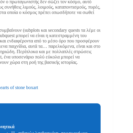
πόν ο πρωταγωνιστής δεν σώζει τον κόσμο, αυτό
ς συνήθεις λιμούς, λοιμούς, καταποντισμούς, πυρές,
α στα οποία ο κόσμος πρέπει οπωσδήποτε να σωθεί
συμβαίνουν (subplots και secondary quests τα λέμε οι
subquest μπορεί να είναι η κατεστραμμένη του
κά και ενδιαφέροντα από το μέσο όρο που προσφέρουν
ενα παιχνίδια, αυτά τα… παρελκόμενα, είναι και στο
τηριώδη. Περίπλοκα και με πολλαπλές στρώσεις
t, ένα υποσενάριο πολύ εύκολα μπορεί να
νουν χώρα στη ροή της βασικής ιστορίας.
νητικά