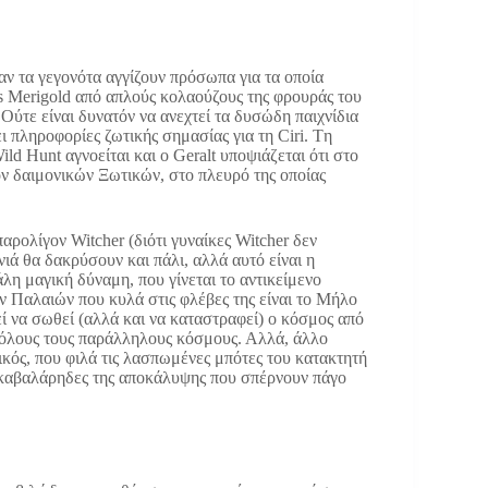
αν τα γεγονότα αγγίζουν πρόσωπα για τα οποία
iss Merigold από απλούς κολαούζους της φρουράς του
 Ούτε είναι δυνατόν να ανεχτεί τα δυσώδη παιχνίδια
 πληροφορίες ζωτικής σημασίας για τη Ciri. Tη
d Hunt αγνοείται και ο Geralt υποψιάζεται ότι στο
όν δαιμονικών Ξωτικών, στο πλευρό της οποίας
παρολίγον Witcher (διότι γυναίκες Witcher δεν
ιά θα δακρύσουν και πάλι, αλλά αυτό είναι η
λη μαγική δύναμη, που γίνεται το αντικείμενο
ν Παλαιών που κυλά στις φλέβες της είναι το Μήλο
εί να σωθεί (αλλά και να καταστραφεί) ο κόσμος από
ν όλους τους παράλληλους κόσμους. Αλλά, άλλο
ικός, που φιλά τις λασπωμένες μπότες του κατακτητή
ς καβαλάρηδες της αποκάλυψης που σπέρνουν πάγο