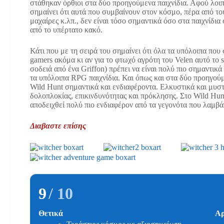
στάθηκαν όρθιοι στα δύο προηγούμενα παιχνίδια. Αφού λοι
σημαίνει ότι αυτά που συμβαίνουν στον κόσμο, πέρα από του
μαχαίρες κ.λπ., δεν είναι τόσο σημαντικά όσο στα παιχνίδι
από το υπέρτατο κακό.
Κάτι που με τη σειρά του σημαίνει ότι όλα τα υπόλοιπα που 
gamers ακόμα κι αν για το φτωχό αγρότη του Velen αυτό το 
σοδειά από ένα Griffon) πρέπει να είναι πολύ πιο σημαντι
τα υπόλοιπα RPG παιχνίδια. Και όπως και στα δύο προηγούμ
Wild Hunt σημαντικά και ενδιαφέροντα. Ελκυστικά και μυσ
δολοπλοκίας, επικινδυνότητας και πρόκλησης. Στο Wild Hun
αποδειχθεί πολύ πιο ενδιαφέρον από τα γεγονότα που λαμβά
Διαβαστε επίσης
9
/ 10
Θετικά
Αρ