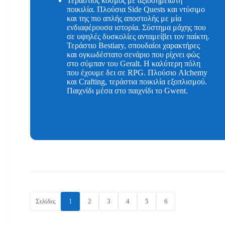
Τεράστιος κόσμος με αξιοσημείωτη
ποικιλία. Πλούσια Side Quests και ντύσιμο
και της πιο απλής αποστολής με μία
ενδιαφέρουσα ιστορία. Σύστημα μάχης που
σε υψηλές δυσκολίες ανταμείβει τον παίκτη.
Τεράστιο Bestiary, σπουδαίοι χαρακτήρες
και ογκωδέστατο σενάριο που ρίχνει φώς
στο σύμπαν του Geralt. H καλύτερη πόλη
που έχουμε δει σε RPG. Πλούσιο Alchemy
και Crafting, τεράστια ποικιλία εξοπλισμού.
Παιχνίδι μέσα στο παιχνίδι το Gwent.
Σελίδες
1
2
3
4
5
6