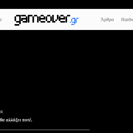
α
Άρθρα
Hardw
nt
θα αλλάξει ποτέ.