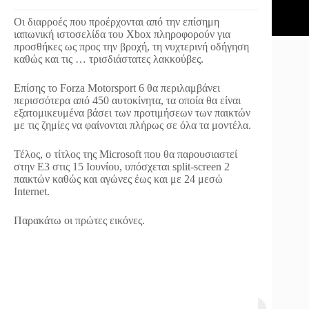
Οι διαρροές που προέρχονται από την επίσημη
ιαπωνική ιστοσελίδα του Xbox πληροφορούν για
προσθήκες ως προς την βροχή, τη νυχτερινή οδήγηση
καθώς και τις … τρισδιάστατες λακκούβες.
Επίσης το Forza Motorsport 6 θα περιλαμβάνει
περισσότερα από 450 αυτοκίνητα, τα οποία θα είναι
εξατομικευμένα βάσει των προτιμήσεων των παικτών
με τις ζημίες να φαίνονται πλήρως σε όλα τα μοντέλα.
Τέλος, ο τίτλος της Microsoft που θα παρουσιαστεί
στην Ε3 στις 15 Ιουνίου, υπόσχεται split-screen 2
παικτών καθώς και αγώνες έως και με 24 μεσώ
Internet.
Παρακάτω οι πρώτες εικόνες.