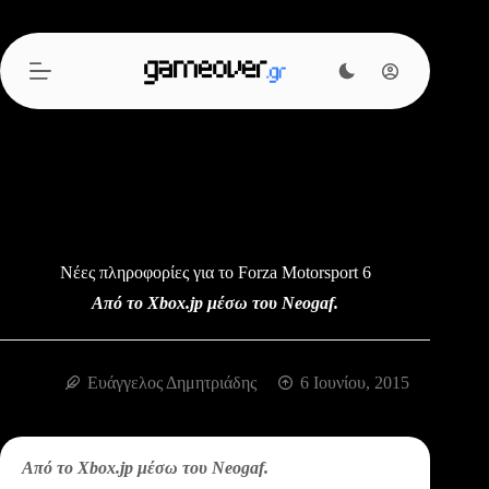
Μετάβαση
στο
περιεχόμενο
Νέες πληροφορίες για το Forza Motorsport 6
Από το Xbox.jp μέσω του Neogaf.
Ευάγγελος Δημητριάδης
6 Ιουνίου, 2015
Από το Xbox.jp μέσω του Neogaf.