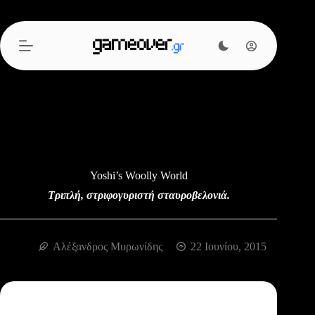
Μετάβαση
στο
περιεχόμενο
Yoshi’s Woolly World
Τριπλή, στριφογυριστή σταυροβελονιά.
Αλέξανδρος Μυρωνίδης
22 Ιουνίου, 2015