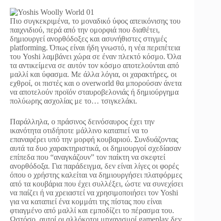
Πιο συγκεκριμένα, το μοναδικό ύφος απεικόνισης του
παιχνιδιού, περά από την ομορφιά που διαθέτει,
δημιουργεί ανορθόδοξες και ασυνήθιστες στιγμές
platforming. Όπως είναι ήδη γνωστό, η νέα περιπέτεια
του Yoshi λαμβάνει χώρα σε έναν πλεκτό κόσμο. Όλα
τα αντικείμενα σε αυτόν τον κόσμο αποτελούνται από
μαλλί και ύφασμα. Με άλλα λόγια, οι χαρακτήρες, οι
εχθροί, οι πιστές και ο overworld θα μπορούσαν άνετα
να αποτελούν προϊόν σταυροβελονιάς ή δημιούργημα
πολύωρης ασχολίας με το… τσιγκελάκι.
Παράλληλα, ο πράσινος δεινόσαυρος έχει την
ικανότητα οτιδήποτε μάλλινο καταπιεί να το
επαναφέρει υπό την μορφή κουβαριού. Συνδυάζοντας
αυτά τα δυο χαρακτηριστικά, οι δημιουργοί σχεδίασαν
επίπεδα που “αναγκάζουν” τον παίκτη να σκεφτεί
ανορθόδοξα. Για παράδειγμα, δεν είναι λίγες οι φορές
όπου ο χρήστης καλείται να δημιουργήσει πλατφόρμες
από τα κουβάρια που έχει συλλέξει, ώστε να συνεχίσει
να παίζει ή να χρειαστεί να χρησιμοποιήσει τον Yoshi
για να καταπιεί ένα κομμάτι της πίστας που είναι
φτιαγμένο από μαλλί και εμποδίζει το πέρασμα του.
Ωστόσο, αυτοί οι αλλόκοτοι μηχανισμοί gameplay δεν