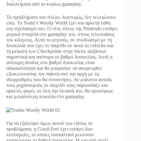
διαλλείματα από το κυρίως gameplay.
Τα προβλήματα του τίτλου, δυστυχώς, δεν τελειώνουν
εδώ. Το Yoshi’s Woolly World έχει και αρκετά λάθη
στο σχεδιασμό του. Ο νέος τίτλος της Nintendo εισάγει
μερικά στοιχεία στο gameplay του, στους τελευταίους
του κόσμους. Αυτό το γεγονός, σε συνδυασμό με τη
δυσκολία που έχει το παιχνίδι σε αυτά τα επίπεδα και
τη μείωση των Checkpoints στην πίστα, αυξάνουν
σημαντικά και απότομα το βαθμό δυσκολίας. Αυτή η
απότομη άνοδος στο βαθμό δυσκολίας είναι
αδικαιολόγητη και θα μπορούσε να αποφευχθεί
εξοικειώνοντας τον παίκτη από την αρχή με τις
ιδιορρυθμίες που θα συναντήσει. Αν μάλιστα αυτούς
τους μηχανισμούς το παιχνίδι τους παρουσίαζε και
αρκετές φορές σε όλη την έκτασή του, θα προσέφερε
και μεγαλύτερη ποικιλία στο gameplay.
Για να εξαλείψει όμως αυτού του είδους τα
προβλήματα, η Good-Feel έχει εισάγει δυο
λειτουργίες, οι οποίες ουσιαστικά μειώνουν
κατακόρυφα το βαθμό δυσκολίας. Η μια από αυτές