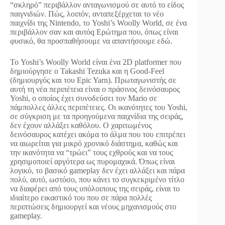
“σκληρό” περιβάλλον ανταγωνισμού σε αυτό το είδος
παιγνιδιών. Πώς, λοιπόν, ανταπεξέρχεται το νέο
παιχνίδι της Nintendo, το Yoshi’s Woolly World, σε ένα
περιβάλλον σαν και αυτόq Ερώτημα που, όπως είναι
φυσικό, θα προσπαθήσουμε να απαντήσουμε εδώ.
Το Yoshi’s Woolly World είναι ένα 2D platformer που
δημιούργησε o Takashi Tezuka και η Good-Feel
(δημιουργός και του Epic Yarn). Πρωταγωνιστής σε
αυτή τη νέα περιπέτεια είναι ο πράσινος δεινόσαυρος
Yoshi, ο οποίος έχει συνοδεύσει τον Mario σε
πάμπολλες άλλες περιπέτειες. Οι ικανότητες του Yoshi,
σε σύγκριση με τα προηγούμενα παιχνίδια της σειράς,
δεν έχουν αλλάξει καθόλου. Ο χαριτωμένος
δεινόσαυρος κατέχει ακόμα το άλμα που του επιτρέπει
να αιωρείται για μικρό χρονικό διάστημα, καθώς και
την ικανότητα να “τρώει” τους εχθρούς και να τους
χρησιμοποιεί αργότερα ως πυρομαχικά. Όπως είναι
λογικό, το βασικό gameplay δεν έχει αλλάξει και πάρα
πολύ, αυτό, ωστόσο, που κάνει το συγκεκριμένο τίτλο
να διαφέρει από τους υπόλοιπους της σειράς, είναι το
ιδιαίτερο εικαστικό του που σε πάρα πολλές
περιπτώσεις δημιουργεί και νέους μηχανισμούς στο
gameplay.