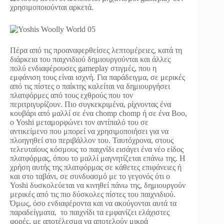
χρησιμοποιούνται αρκετά.
Πέρα από τις προαναφερθείσες λεπτομέρειες, κατά τη
διάρκεια του παιχνιδιού δημιουργούνται και άλλες
πολύ ενδιαφέρουσες gameplay στιγμές, που η
εμφάνιση τους είναι ισχνή. Για παράδειγμα, σε μερικές
από τις πίστες ο παίκτης καλείται να δημιουργήσει
πλατφόρμες από τους εχθρούς που τον
περιτριγυρίζουν. Πιο συγκεκριμένα, ρίχνοντας ένα
κουβάρι από μαλλί σε ένα chomp chomp ή σε ένα Boo,
ο Yoshi μεταμορφώνει τον αντίπαλό του σε
αντικείμενο που μπορεί να χρησιμοποιήσει για να
πλοηγηθεί στο περιβάλλον του. Ταυτόχρονα, στους
τελευταίους κόσμους το παιχνίδι εισάγει ένα νέο είδος
πλατφόρμας, όπου το μαλλί μαγνητίζεται επάνω της. Η
χρήση αυτής της πλατφόρμας σε κάθετες επιφάνειες ή
και στο ταβάνι, σε συνδυασμό με το γεγονός ότι ο
Yoshi δυσκολεύεται να κινηθεί πάνω της, δημιουργούν
μερικές από τις πιο δύσκολες πίστες του παιχνιδιού.
Όμως, όσο ενδιαφέροντα και να ακούγονται αυτά τα
παραδείγματα, το παιχνίδι τα εμφανίζει ελάχιστες
φορές, με αποτέλεσμα να αποτελούν μικρά