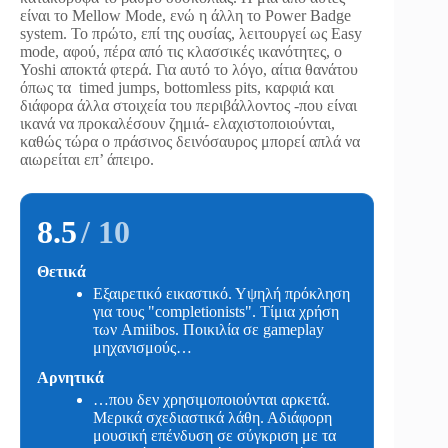
είναι το Mellow Mode, ενώ η άλλη το Power Badge
system. Το πρώτο, επί της ουσίας, λειτουργεί ως Easy
mode, αφού, πέρα από τις κλασσικές ικανότητες, ο
Yoshi αποκτά φτερά. Για αυτό το λόγο, αίτια θανάτου
όπως τα timed jumps, bottomless pits, καρφιά και
διάφορα άλλα στοιχεία του περιβάλλοντος -που είναι
ικανά να προκαλέσουν ζημιά- ελαχιστοποιούνται,
καθώς τώρα ο πράσινος δεινόσαυρος μπορεί απλά να
αιωρείται επ’ άπειρο.
8.5
/ 10
Θετικά
Εξαιρετικό εικαστικό. Υψηλή πρόκληση
για τους "completionists". Τίμια χρήση
των Amiibos. Ποικιλία σε gameplay
μηχανισμούς…
Αρνητικά
…που δεν χρησιμοποιούνται αρκετά.
Μερικά σχεδιαστικά λάθη. Αδιάφορη
μουσική επένδυση σε σύγκριση με τα