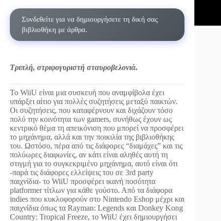
Συνδεθείτε για να δημιουργήσετε τη δική σας
βιβλιοθήκη με άρθρα.
Τριπλή, στριφογυριστή σταυροβελονιά.
Το WiiU είναι μια συσκευή που αναμφίβολα έχει
υπάρξει αίτιο για πολλές συζητήσεις μεταξύ παικτών.
Οι συζητήσεις, που καταφέρνουν και διχάζουν τόσο
πολύ την κοινότητα των gamers, συνήθως έχουν ως
κεντρικό θέμα τη απεικόνιση που μπορεί να προσφέρει
το μηχάνημα, αλλά και την ποικιλία της βιβλιοθήκης
του. Ωστόσο, πέρα από τις διάφορες “διαμάχες” και τις
πολύωρες διαφωνίες, αν κάτι είναι αληθές αυτή τη
στιγμή για το συγκεκριμένο μηχάνημα, αυτό είναι ότι
-παρά τις διάφορες ελλείψεις του σε 3rd party
παιχνίδια- το WiiU προσφέρει ικανή ποσότητα
platformer τίτλων για κάθε γούστο. Από τα διάφορα
indies που κυκλοφορούν στο Nintendo Εshop μέχρι και
παιχνίδια όπως τα Rayman: Legends και Donkey Kong
Country: Tropical Freeze, το WiiU έχει δημιουργήσει