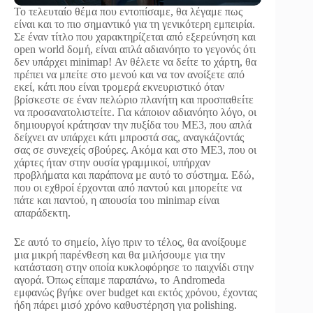
Το τελευταίο θέμα που εντοπίσαμε, θα λέγαμε πως
είναι και το πιο σημαντικό για τη γενικότερη εμπειρία.
Σε έναν τίτλο που χαρακτηρίζεται από εξερεύνηση και
open world δομή, είναι απλά αδιανόητο το γεγονός ότι
δεν υπάρχει minimap! Αν θέλετε να δείτε το χάρτη, θα
πρέπει να μπείτε στο μενού και να τον ανοίξετε από
εκεί, κάτι που είναι τρομερά εκνευριστικό όταν
βρίσκεστε σε έναν πελώριο πλανήτη και προσπαθείτε
να προσανατολιστείτε. Για κάποιον αδιανόητο λόγο, οι
δημιουργοί κράτησαν την πυξίδα του ME3, που απλά
δείχνει αν υπάρχει κάτι μπροστά σας, αναγκάζοντάς
σας σε συνεχείς σβούρες. Ακόμα και στο ME3, που οι
χάρτες ήταν στην ουσία γραμμικοί, υπήρχαν
προβλήματα και παράπονα με αυτό το σύστημα. Εδώ,
που οι εχθροί έρχονται από παντού και μπορείτε να
πάτε και παντού, η απουσία του minimap είναι
απαράδεκτη.
Σε αυτό το σημείο, λίγο πριν το τέλος, θα ανοίξουμε
μια μικρή παρένθεση και θα μιλήσουμε για την
κατάσταση στην οποία κυκλοφόρησε το παιχνίδι στην
αγορά. Όπως είπαμε παραπάνω, το Andromeda
εμφανώς βγήκε over budget και εκτός χρόνου, έχοντας
ήδη πάρει μισό χρόνο καθυστέρηση για polishing.