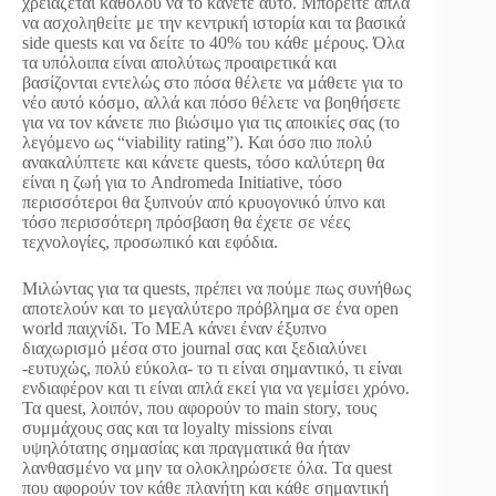
χρειάζεται καθόλου να το κάνετε αυτό. Μπορείτε απλά
να ασχοληθείτε με την κεντρική ιστορία και τα βασικά
side quests και να δείτε το 40% του κάθε μέρους. Όλα
τα υπόλοιπα είναι απολύτως προαιρετικά και
βασίζονται εντελώς στο πόσα θέλετε να μάθετε για το
νέο αυτό κόσμο, αλλά και πόσο θέλετε να βοηθήσετε
για να τον κάνετε πιο βιώσιμο για τις αποικίες σας (το
λεγόμενο ως “viability rating”). Και όσο πιο πολύ
ανακαλύπτετε και κάνετε quests, τόσο καλύτερη θα
είναι η ζωή για το Andromeda Initiative, τόσο
περισσότεροι θα ξυπνούν από κρυογονικό ύπνο και
τόσο περισσότερη πρόσβαση θα έχετε σε νέες
τεχνολογίες, προσωπικό και εφόδια.
Μιλώντας για τα quests, πρέπει να πούμε πως συνήθως
αποτελούν και το μεγαλύτερο πρόβλημα σε ένα open
world παιχνίδι. Το MEA κάνει έναν έξυπνο
διαχωρισμό μέσα στο journal σας και ξεδιαλύνει
-ευτυχώς, πολύ εύκολα- το τι είναι σημαντικό, τι είναι
ενδιαφέρον και τι είναι απλά εκεί για να γεμίσει χρόνο.
Τα quest, λοιπόν, που αφορούν το main story, τους
συμμάχους σας και τα loyalty missions είναι
υψηλότατης σημασίας και πραγματικά θα ήταν
λανθασμένο να μην τα ολοκληρώσετε όλα. Τα quest
που αφορούν τον κάθε πλανήτη και κάθε σημαντική