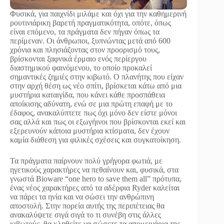
Φυσικά, για παιχνίδι μιλάμε και όχι για την καθημερινή
ρουτινιάρικη βαρετή πραγματικότητα, οπότε, όπως
είναι επόμενο, τα πράγματα δεν πήγαν όπως τα
περίμεναν. Οι άνθρωποι, ξυπνώντας μετά από 600
χρόνια και πλησιάζοντας στον προορισμό τους,
βρίσκονται ξαφνικά έρμαιο ενός περίεργου
διαστημικού φαινόμενου, το οποίο προκαλεί
σημαντικές ζημιές στην κιβωτό. Ο πλανήτης που είχαν
στην αρχή θέση ως νέο σπίτι, βρίσκεται κάτω από μια
μυστήρια καταιγίδα, που κάνει κάθε προσπάθεια
αποίκισης αδύνατη, ενώ σε μια πρώτη επαφή με το
έδαφος, ανακαλύπτετε πως όχι μόνο δεν είστε μόνοι
σας αλλά και πως οι εξωγήινοι που βρίσκονται εκεί και
εξερευνούν κάποια μυστήρια κτίσματα, δεν έχουν
καμία διάθεση για φιλικές σχέσεις και συγκατοίκηση.
Τα πράγματα παίρνουν πολύ γρήγορα φωτιά, με
ηγετικούς χαρακτήρες να πεθαίνουν και, φυσικά, στα
γνωστά Bioware “one hero to save them all” πρότυπα,
ένας νέος χαρακτήρες από τα αδέρφια Ryder καλείται
να πάρει τα ηνία και να σώσει την ανθρώπινη
αποστολή. Στην πορεία αυτής της περιπέτειας θα
ανακαλύψετε σιγά σιγά το τι συνέβη στις άλλες
κιβωτούς, θα κληθείτε να σώσετε τα απομεινάρια της