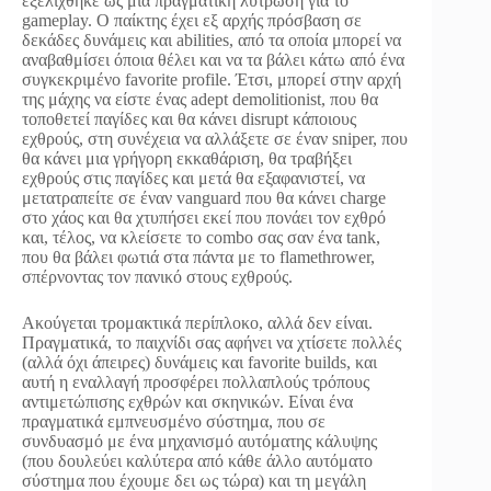
εξελίχθηκε ως μια πραγματική λύτρωση για το
gameplay. Ο παίκτης έχει εξ αρχής πρόσβαση σε
δεκάδες δυνάμεις και abilities, από τα οποία μπορεί να
αναβαθμίσει όποια θέλει και να τα βάλει κάτω από ένα
συγκεκριμένο favorite profile. Έτσι, μπορεί στην αρχή
της μάχης να είστε ένας adept demolitionist, που θα
τοποθετεί παγίδες και θα κάνει disrupt κάποιους
εχθρούς, στη συνέχεια να αλλάξετε σε έναν sniper, που
θα κάνει μια γρήγορη εκκαθάριση, θα τραβήξει
εχθρούς στις παγίδες και μετά θα εξαφανιστεί, να
μετατραπείτε σε έναν vanguard που θα κάνει charge
στο χάος και θα χτυπήσει εκεί που πονάει τον εχθρό
και, τέλος, να κλείσετε το combo σας σαν ένα tank,
που θα βάλει φωτιά στα πάντα με το flamethrower,
σπέρνοντας τον πανικό στους εχθρούς.
Ακούγεται τρομακτικά περίπλοκο, αλλά δεν είναι.
Πραγματικά, το παιχνίδι σας αφήνει να χτίσετε πολλές
(αλλά όχι άπειρες) δυνάμεις και favorite builds, και
αυτή η εναλλαγή προσφέρει πολλαπλούς τρόπους
αντιμετώπισης εχθρών και σκηνικών. Είναι ένα
πραγματικά εμπνευσμένο σύστημα, που σε
συνδυασμό με ένα μηχανισμό αυτόματης κάλυψης
(που δουλεύει καλύτερα από κάθε άλλο αυτόματο
σύστημα που έχουμε δει ως τώρα) και τη μεγάλη