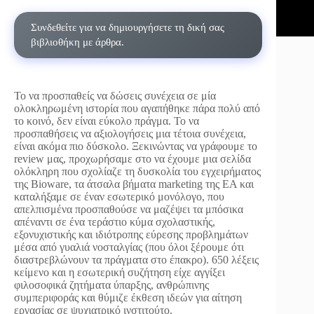
Συνδεθείτε για να δημιουργήσετε τη δική σας
βιβλιοθήκη με άρθρα.
Το να προσπαθείς να δώσεις συνέχεια σε μία
ολοκληρωμένη ιστορία που αγαπήθηκε πάρα πολύ από
το κοινό, δεν είναι εύκολο πράγμα. Το να
προσπαθήσεις να αξιολογήσεις μια τέτοια συνέχεια,
είναι ακόμα πιο δύσκολο. Ξεκινώντας να γράφουμε το
review μας, προχωρήσαμε στο να έχουμε μια σελίδα
ολόκληρη που σχολίαζε τη δυσκολία του εγχειρήματος
της Bioware, τα άτσαλα βήματα marketing της EA και
καταλήξαμε σε έναν εσωτερικό μονόλογο, που
απελπισμένα προσπαθούσε να μαζέψει τα μπόσικα
απέναντι σε ένα τεράστιο κύμα σχολαστικής,
εξονυχιστικής και ιδιότροπης εύρεσης προβλημάτων
μέσα από γυαλιά νοσταλγίας (που όλοι ξέρουμε ότι
διαστρεβλώνουν τα πράγματα στο έπακρο). 650 λέξεις
κείμενο και η εσωτερική συζήτηση είχε αγγίξει
φιλοσοφικά ζητήματα ύπαρξης, ανθρώπινης
συμπεριφοράς και θύμιζε έκθεση ιδεών για αίτηση
εργασίας σε ψυχιατρικό ινστιτούτο.