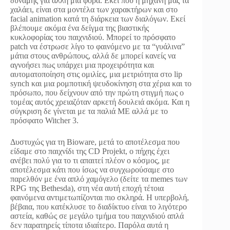
δύναμης για άλλη μια φορά. Εκεί που η μηχανή μας τα
χαλάει, είναι στα μοντέλα των χαρακτήρων και στο
facial animation κατά τη διάρκεια των διαλόγων. Εκεί
βλέπουμε ακόμα ένα δείγμα της βιαστικής
κυκλοφορίας του παιχνιδιού. Μπορεί το πρόσφατο
patch να έστρωσε λίγο το φαινόμενο με τα “γυάλινα”
μάτια στους ανθρώπους, αλλά δε μπορεί κανείς να
αγνοήσει πως υπάρχει μια προχειρότητα και
αυτοματοποίηση στις ομιλίες, μια μετριότητα στο lip
synch και μια ρομποτική ψευδοκίνηση στα χέρια και το
πρόσωπο, που δείχνουν από την πρώτη στιγμή πως ο
τομέας αυτός χρειαζόταν αρκετή δουλειά ακόμα. Και η
σύγκριση δε γίνεται με τα παλιά ME αλλά με το
πρόσφατο Witcher 3.
Δυστυχώς για τη Bioware, μετά το αποτέλεσμα που
είδαμε στο παιχνίδι της CD Projekt, ο πήχης έχει
ανέβει πολύ για το τι απαιτεί πλέον ο κόσμος, με
αποτέλεσμα κάτι που ίσως να συγχωρούσαμε στο
παρελθόν με ένα απλό χαμόγελο (δείτε τα memes των
RPG της Bethesda), στη νέα αυτή εποχή τέτοια
φαινόμενα αντιμετωπίζονται πιο σκληρά. Η υπερβολή,
βέβαια, που κατέκλυσε το διαδίκτυο είναι το λιγότερο
αστεία, καθώς σε μεγάλο τμήμα του παιχνιδιού απλά
δεν παρατηρείς τίποτα ιδιαίτερο. Παρόλα αυτά η