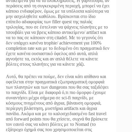
αντικείμενα για να τα ολοκληρώσεις. Η γαρνιτούρα, αν
περάσεις από τη συγκεκριμένη περιοχή, μπορεί να έχει
κάποιο ενδιαφέρον, όμως με τα υπόλοιπα καλύτερα να
μην ασχοληθείτε καθόλου. Βρίσκονται στο ίδιο
επίπεδο αδιαφορίας των filler quest της παλιάς
τριλογίας, που σε έστελναν να ψάχνεις πλανήτες με το
τσουβάλι για να βρεις κάποιο αντικείμενο/ artifact και
να το πας σε κάποιον στη citadel. Με το γεγονός ότι
δεν υπάρχει κανένα trophie/ achievement για 100%
completion rate και με το δεδομένο ότι πραγματικά δεν
έχετε κανένα ουσιαστικό όφελος από αυτά, απλά
αγνοήστε τα, εκτός και αν απλά θέλετε να κάνετε
βόλτες στους πλανήτες για να κάνετε χάζι.
Αυτό, θα πρέπει να πούμε, δεν είναι κάτι απίθανο και
οφείλεται στην πραγματικά εξωπραγματική ομορφιά
των πλανητών και των dungeons που θα σας ταξιδέψει
το παιχνίδι. Είναι με διαφορά ό,τι πιο όμορφο έχουμε
συναντήσει μέχρι σήμερα σε sci-fi παιχνίδι, με
κόσμους πνιγμένους από άγρια, βάναυση ομορφιά,
περίεργη βλάστηση, μυστήρια artifacts και άγρια
πανίδα. Ακόμα και με το καλοσχεδιασμένο fast travel
από forward points που θα χτίσετε, συχνά θα βρίσκετε
τον εαυτό σας να κάνει βόλτες με το Nomad (το
εξάτροχο όχημά σας που χρησιμοποιείται στις