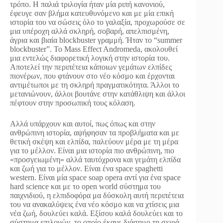
τρόπο. Η παλιά τριλογία ήταν μία ριπή κανονιού,
έφευγε σαν βλήμα κατευθυνόμενο και με μία επική
ιστορία του να σώσεις όλο το γαλαξία, προχωρούσε σε
μια υπέροχη αλλά σκληρή, σοβαρή, απελπισμένη,
άγρια και βιαία blockbuster γραμμή. Ήταν το “summer
blockbuster”. Το Mass Effect Andromeda, ακολουθεί
μια εντελώς διαφορετική λογική στην ιστορία του.
Αποτελεί την περιπέτεια κάποιων γεμάτων ελπίδες
πιονέρων, που φτάνουν στο νέο κόσμο και έρχονται
αντιμέτωποι με τη σκληρή πραγματικότητα. Άλλοι το
μετανιώνουν, άλλοι βουτάνε στην κατάθλιψη και άλλοι
πέφτουν στην προσωπική τους κόλαση.
Αλλά υπάρχουν και αυτοί, πως όπως και στην
ανθρώπινη ιστορία, αψήφησαν τα προβλήματα και με
θετική σκέψη και ελπίδα, παλεύουν μέρα με τη μέρα
για το μέλλον. Είναι μια ιστορία πιο ανθρώπινη, πιο
«προσγειωμένη» αλλά ταυτόχρονα και γεμάτη ελπίδα
και ζωή για το μέλλον. Είναι ένα space spaghetti
western. Είναι μία space soap opera αντί για ένα space
hard science και με το open world σύστημα του
παιχνιδιού, η ελπιδοφόρα μα δύσκολη αυτή περιπέτεια
του να ανακαλύψεις ένα νέο κόσμο και να χτίσεις μια
νέα ζωή, δουλεύει καλά. Εξίσου καλά δουλεύει και το
σύστημα επιλογών, το οποίο έκανε διάσημο τη σειρά.