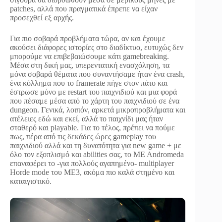
patches, αλλά που πραγματικά έπρεπε να είχαν
προσεχθεί εξ αρχής.
Για πιο σοβαρά προβλήματα τώρα, αν και έχουμε
ακούσει διάφορες ιστορίες στο διαδίκτυο, ευτυχώς δεν
μπορούμε να επιβεβαιώσουμε κάτι gamebreaking.
Μέσα στη δική μας, υπερεντατική ενασχόληση, τα
μόνα σοβαρά θέματα που συναντήσαμε ήταν ένα crash,
ένα κόλλημα που το framerate πήγε στον πάτο και
έστρωσε μόνο με restart του παιχνιδιού και μια φορά
που πέσαμε μέσα από το χάρτη του παιχνιδιού σε ένα
dungeon. Γενικά, λοιπόν, αρκετά μικροπροβλήματα και
ατέλειες εδώ και εκεί, αλλά το παιχνίδι μας ήταν
σταθερό και playable. Για το τέλος, πρέπει να πούμε
πως, πέρα από τις δεκάδες ώρες gameplay του
παιχνιδιού αλλά και τη δυνατότητα για new game + με
όλο τον εξοπλισμό και abilities σας, το ME Andromeda
επαναφέρει το -για πολλούς αγαπημένο- multiplayer
Horde mode του ME3, ακόμα πιο καλά στημένο και
καταιγιστικό.