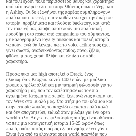
και πάλι έχουν πολύ περισσότερο βάθος και χαρακτήρα
από κάτι ανδρείκελα του παρελθόντος όπως ο Vega και
η Ashley. Οι δε εξωγήινοι της παρέας συμπληρώνουν
πολύ ωραία το cast, με τον καθένα να έχει την δική του
ιστορία, προβλήματα και πλούσιο backstory, και κατά
την ταπεινή μας άποψη αποτελούν μια πολύ καλή
προσθήκη στο roster από companions του σύμπαντος,
με καλογραμμένα loyalty missions και πολλή ιστορία
να πούν, ενώ θα λέγαμε πως το voice acting τους έχει
γίνει σωστά, αναδεικνύοντας πάθος, πόνο, ζήλια,
φθόνο, μίσος, χαρά, θλίψη και ελπίδα σε κάθε
χαρακτήρα.
Προσωπικό μας high αποτελεί o Drack, ένας
ηλικιωμένος Krogan. κοντά 1400 ετών. με μπόλικο
χιούμορ, τρέλα αλλά και μια πατρική φιλοσοφία για το
χαρακτήρα μας, που τον κατέστησαν ως τον πιο
αγαπημένο Krogan της σειράς, ξεπερνώντας ακόμα και
τον Wrex στο μυαλό μας. Στο στήσιμο του κόσμου και
στην ιστορία λοιπόν, το παιχνίδι στέκεται πολύ καλά
και δεν απογοητεύει, ειδικά όταν μιλάμε για ένα open
world τίτλο. Λόγω της φιλοσοφίας αυτής, είναι αδύνατο
να πεις μια καταιγιστική ιστορία 15-25 ωρών όπως
παλιά, οπότε αυτός ο αέρας εξερεύνησης δένει γάντι.
Είναι ένα από τα ελάχιστα open world παιχνίδια που