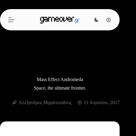
Μετάβαση
στο
περιεχόμενο
Mass Effect Andromeda
Space, the ultimate frontier.
Αλέξανδρος Μιχαλιτσιάνος
11 Απριλίου, 2017