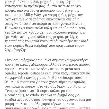
γεννηθούν νέα παιδιά, μέχρι δημοσιογράφο που
καταγράφει τα πρώτα μας βήματα σε αυτό το νέο
κόσμο, από υπεύθυνη μουσείου που δείχνει την
ιστορία του Milky Way, για να μη χαθεί, μέχρι τον
αγανακτισμένο νεαρό που επαναστατεί επειδή η
οικογένειά του είναι ακόμα σε κρυογονικό ύπνο, η
Bioware έχει κάνει πολύ καλή και πλούσια δουλειά,
γεμίζοντας τον κόσμο με πάρα πολλούς χαρακτήρες
(με voice acting από καλό έως μέτριο, με λίγες
περιπτώσεις που είναι κακό, αλλά ξαναλέμε πως αυτό
είναι κυρίως θέμα scripting) που πραγματικά έχουν
λόγο ύπαρξης.
Σίγουρα, υπάρχουν ορισμένοι σημαντικοί χαρακτήρες
που είναι κάπως αδιάφοροι, αλλά σε ένα τέτοιο πλούτο
προσώπων και εκατοντάδων ιστοριών μέσα από
ομιλίες, reports, datapads κλπ, είναι πραγματικά αστείο
να γκρινιάξει κανείς για αυτό. Θα κλείσουμε αυτό το
θέμα, μιλώντας και για τους χαρακτήρες της ομάδας
σας. Επάνω, λοιπόν, στο νέο σας διαστημόπλοιο, το
Tempest (που είναι 10 φορές καλύτερο του
Normandy!), το οποίο θα είναι το όχημά σας για
ταξίδια ανάμεσα στους πλανήτες, θα σας συνοδεύει μια
μικρή, επίλεκτη ομάδα χαρακτήρων, η οποία
συμπληρώνει τις δυνάμεις και αδυναμίες σας. Ξεχάστε