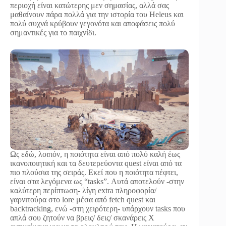
περιοχή είναι κατώτερης μεν σημασίας, αλλά σας
μαθαίνουν πάρα πολλά για την ιστορία του Heleus και
πολύ συχνά κρύβουν γεγονότα και αποφάσεις πολύ
σημαντικές για το παιχνίδι.
Ως εδώ, λοιπόν, η ποιότητα είναι από πολύ καλή έως
ικανοποιητική και τα δευτερεύοντα quest είναι από τα
πιο πλούσια της σειράς. Εκεί που η ποιότητα πέφτει,
είναι στα λεγόμενα ως “tasks”. Αυτά αποτελούν -στην
καλύτερη περίπτωση- λίγη extra πληροφορία/
γαρνιτούρα στο lore μέσα από fetch quest και
backtracking, ενώ -στη χειρότερη- υπάρχουν tasks που
απλά σου ζητούν να βρεις/ δεις/ σκανάρεις Χ