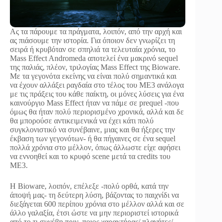
Ας τα πάρουμε τα πράγματα, λοιπόν, από την αρχή και
ας πιάσουμε την ιστορία. Για όποιον δεν γνωρίζει τη
σειρά ή κρυβόταν σε σπηλιά τα τελευταία χρόνια, το
Mass Effect Andromeda αποτελεί ένα μακρινό sequel
της παλιάς, πλέον, τριλογίας Mass Effect της Bioware.
Με τα γεγονότα εκείνης να είναι πολύ σημαντικά και
να έχουν αλλάξει ραγδαία στο τέλος του ME3 ανάλογα
με τις πράξεις του κάθε παίκτη, οι μόνες λύσεις για ένα
καινούργιο Mass Effect ήταν να πάμε σε prequel -που
όμως θα ήταν πολύ περιορισμένο χρονικά, αλλά και δε
θα μπορούσε αντικειμενικά να έχει κάτι πολύ
συγκλονιστικό να συνέβαινε, μιας και θα ήξερες την
έκβαση των γεγονότων- ή θα πήγαινες σε ένα sequel
πολλά χρόνια στο μέλλον, όπως άλλωστε είχε αφήσει
να εννοηθεί και το κρυφό scene μετά τα credits του
ME3.
Η Bioware, λοιπόν, επέλεξε -πολύ ορθά, κατά την
άποψή μας- τη δεύτερη λύση, βάζοντας το παιχνίδι να
διεξάγεται 600 περίπου χρόνια στο μέλλον αλλά και σε
άλλο γαλαξία, έτσι ώστε να μην περιοριστεί ιστορικά
από το τι συνέβη πριν, ποιος χαρακτήρας/ πλανήτες/