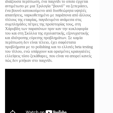
ιδιάζουσα περίπτωση, ένα παιχνίδι το οποίο έρχεται
αντιμέτωπο με μια Τριλογία “βουνό” να ξεπεράσει,
ένα βουνό κατοικούμενο από δυσθεώρητα υψηλές
απαιτήσεις, ναρκοθετημένο με παράπονα από άλλους
τίτλους της εταιρίας, παγιδευμένο ανάμεσα στις
συμπληγάδες πέτρες της προϊστορίας τους, στη
Χάρυβδη των παραπόνων πριν καν την κυκλοφορία
του και στη Σκύλλα της σχολαστικής, εξονυχιστικής
και ιδιότροπης εύρεσης προβλημάτων. Σε καμία
περίπτωση δεν είναι τέλειο, έχει σαφέστατα
προβλήματα με το polishing και το ελλιπές beta testing
του τίτλου, ενώ υπάρχουν και ορισμένες κραυγαλέες
ελλείψεις τόσο ξεκάθαρες, που είναι να απορεί κανείς
πώς δεν μπήκαν στο παιχνίδι.