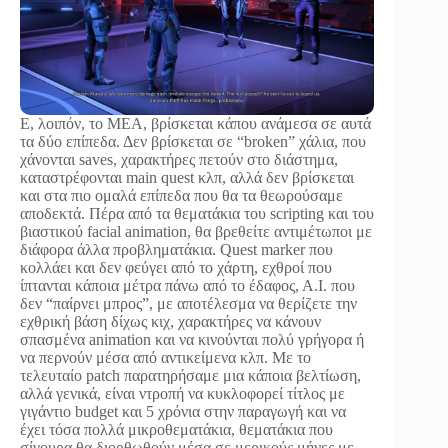
Ε, λοιπόν, το MEA, βρίσκεται κάπου ανάμεσα σε αυτά
τα δύο επίπεδα. Δεν βρίσκεται σε “broken” χάλια, που
χάνονται saves, χαρακτήρες πετούν στο διάστημα,
καταστρέφονται main quest κλπ, αλλά δεν βρίσκεται
και στα πιο ομαλά επίπεδα που θα τα θεωρούσαμε
αποδεκτά. Πέρα από τα θεματάκια του scripting και του
βιαστικού facial animation, θα βρεθείτε αντιμέτωποι με
διάφορα άλλα προβληματάκια. Quest marker που
κολλάει και δεν φεύγει από το χάρτη, εχθροί που
ίπτανται κάποια μέτρα πάνω από το έδαφος, Α.Ι. που
δεν “παίρνει μπρος”, με αποτέλεσμα να θερίζετε την
εχθρική βάση δίχως κιχ, χαρακτήρες να κάνουν
σπασμένα animation και να κινούνται πολύ γρήγορα ή
να περνούν μέσα από αντικείμενα κλπ. Με το
τελευταίο patch παρατηρήσαμε μια κάποια βελτίωση,
αλλά γενικά, είναι ντροπή να κυκλοφορεί τίτλος με
γιγάντιο budget και 5 χρόνια στην παραγωγή και να
έχει τόσα πολλά μικροθεματάκια, θεματάκια που
σίγουρα θα διορθωθούν μέσα σε μερικούς μήνες με