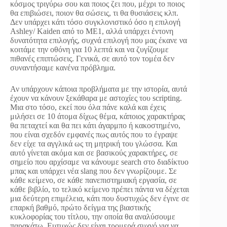
κόσμος τριγύρω σου και ποιος ζει που, μέχρι το ποιος
θα επιβιώσει, ποιον θα σώσεις, τι θα θυσιάσεις κλπ.
Δεν υπάρχει κάτι τόσο συγκλονιστικό όσο η επιλογή
Ashley/ Kaiden από το ME1, αλλά υπάρχει έντονη
δυνατότητα επιλογής, συχνά επιλογή που μας έκανε να
κοιτάμε την οθόνη για 10 λεπτά και να ζυγίζουμε
πιθανές επιπτώσεις. Γενικά, σε αυτό τον τομέα δεν
συναντήσαμε κανένα πρόβλημα.
Αν υπάρχουν κάποια προβλήματα με την ιστορία, αυτά
έχουν να κάνουν ξεκάθαρα με αστοχίες του scripting.
Μια στο τόσο, εκεί που όλα πάνε καλά και έχεις
μιλήσει σε 10 άτομα δίχως θέμα, κάποιος χαρακτήρας
θα πεταχτεί και θα πει κάτι άγαρμπο ή κακοστημένο,
που είναι σχεδόν εμφανές πως αυτός που το έγραψε
δεν είχε τα αγγλικά ως τη μητρική του γλώσσα. Και
αυτό γίνεται ακόμα και σε βασικούς χαρακτήρες, σε
σημείο που αρχίσαμε να κάνουμε search στο διαδίκτυο
μπας και υπάρχει νέα slang που δεν γνωρίζουμε. Σε
κάθε κείμενο, σε κάθε πανεπιστημιακή εργασία, σε
κάθε βιβλίο, το τελικό κείμενο πρέπει πάντα να δέχεται
μια δεύτερη επιμέλεια, κάτι που δυστυχώς δεν έγινε σε
επαρκή βαθμό, πρώτο δείγμα της βιαστικής
κυκλοφορίας του τίτλου, την οποία θα αναλύσουμε
παρακάτω. Ευτυχώς δεν είναι τρομερά συχνό για να