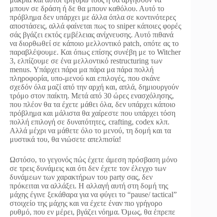
μπουν σε δράση ή δε θα μπουν καθόλου. Αυτό το
πρόβλημα δεν υπάρχει με άλλα όπλα σε κοντινότερες
αποστάσεις, αλλά φαίνεται πως το sniper κάποιες φορές
σάς βγάζει εκτός εμβέλειας ανίχνευσης. Αυτό πιθανά
να διορθωθεί σε κάποιο μελλοντικό patch, οπότε ας το
παραβλέψουμε. Και όπως επίσης συνέβη με το Witcher
3, ελπίζουμε σε ένα μελλοντικό restructuring των
menus. Υπάρχει πάρα μα πάρα μα πάρα πολλή
πληροφορία, υπο-μενού και επιλογές, που σκάνε
σχεδόν όλα μαζί από την αρχή και, απλά, δημιουργούν
τρόμο στον παίκτη. Μετά από 30 ώρες ενασχόλησης,
που πλέον θα τα έχετε μάθει όλα, δεν υπάρχει κάποιο
πρόβλημα και μάλιστα θα χαίρεστε που υπάρχει τόση
πολλή επιλογή σε δυνατότητες, crafting, codex κλπ.
Αλλά μέχρι να μάθετε όλο το μενού, τη δομή και τα
μυστικά του, θα νιώσετε απελπισία!
Ωστόσο, το γεγονός πώς έχετε άμεση πρόσβαση μόνο
σε τρεις δυνάμεις και ότι δεν έχετε τον έλεγχο των
δυνάμεων των χαρακτήρων του party σας, δεν
πρόκειται να αλλάξει. Η αλλαγή αυτή στη δομή της
μάχης έγινε ξεκάθαρα για να φύγει το “pause/ tactical”
στοιχείο της μάχης και να έχετε έναν πιο γρήγορο
ρυθμό, που εν μέρει, βγάζει νόημα. Όμως, θα έπρεπε