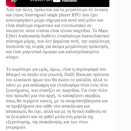
Από την άλλη, πρόκειται για το μεγαλύτερο σε έκταση
και εύρος διαστημικό single player RPG που έχει
κυκλοφορήσει μέχρι σήμερα και αυτό από μόνο του
είναι ιδιαίτερα σημαντικό και εντυπωσιακό αν
σκεφτείτε πόσο σπάνια είναι τέτοια παιχνίδια. Το Mass
Effect Andromeda διαθέτει έναιδιαίτερα διασκεδαστικό
σύστημα μάχης, που δεν βαριέσαι ποτέ, την υψηλότερη
δυσκολία της σειράς για ακόμα μεγαλύτερη πρόκληση,
και έναν μαγευτικά όμορφο και καλοσχεδιασμένο
κόσμο.
Το κυριότερο για εμάς, όμως, είναι η ατμόσφαιρά του.
Μπορεί να πατάει στα γνωστά, DnD/ Bioware πρότυπα
του κλασικού ήρωα που θα σώσει το γαλαξία, αλλά το
κάνει με μια ανάλαφρη και ελπιδοφόρα νότα ενός νέου
ξεκινήματος, που σπανίζει σε παιχνίδια. Για έναν τίτλο
που προωθεί μια νέα αρχή, το καταφέρνει ακριβώς
όπως θα περίμενε κανείς, με τα σκαμπανεβάσματα και
τα προβλήματα που κάθε νέα ανακάλυψη και
αποικισμός θα είχε, αλλά και με τη θετική διάθεση να
τα ξεπεράσει και να χαθεί μέσα στη μαγεία της
εξερεύνησης, της ανακάλυψης και των νέων
γνωριμιών.