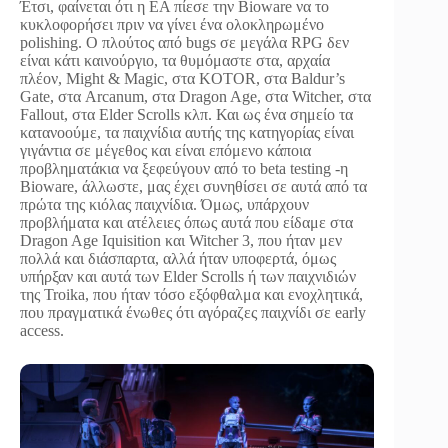
Έτσι, φαίνεται ότι η ΕΑ πίεσε την Bioware να το
κυκλοφορήσει πριν να γίνει ένα ολοκληρωμένο
polishing. Ο πλούτος από bugs σε μεγάλα RPG δεν
είναι κάτι καινούργιο, τα θυμόμαστε στα, αρχαία
πλέον, Might & Magic, στα KOTOR, στα Baldur’s
Gate, στα Arcanum, στα Dragon Age, στα Witcher, στα
Fallout, στα Elder Scrolls κλπ. Και ως ένα σημείο τα
κατανοούμε, τα παιχνίδια αυτής της κατηγορίας είναι
γιγάντια σε μέγεθος και είναι επόμενο κάποια
προβληματάκια να ξεφεύγουν από το beta testing -η
Bioware, άλλωστε, μας έχει συνηθίσει σε αυτά από τα
πρώτα της κιόλας παιχνίδια. Όμως, υπάρχουν
προβλήματα και ατέλειες όπως αυτά που είδαμε στα
Dragon Age Iquisition και Witcher 3, που ήταν μεν
πολλά και διάσπαρτα, αλλά ήταν υποφερτά, όμως
υπήρξαν και αυτά των Elder Scrolls ή των παιχνιδιών
της Troika, που ήταν τόσο εξόφθαλμα και ενοχλητικά,
που πραγματικά ένωθες ότι αγόραζες παιχνίδι σε early
access.