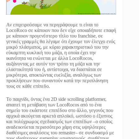
Αν επιχειρούσαμε να περιγράψουμε τι είναι το
LocoRoco σε κάποιον που δεν είχε οποιαδήποτε επαφή
με κάποιον προγενέστερο τίτλο του franchise, σε
γενικές γραμμές θα λέγαμε ότι έχουμε τον έλεγχο ενός
μικρό πλάσματος, με κύριο χαρακτηριστικό του την
εύκαμπτη κυκλική του μάζα, η οποία έχει την
ικανότητα να ενώνεται με άλλα LocoRocos,
αυξάνοντας με αυτόν τον τρόπο τη μάζα και την
ελαστικότητά του ή, αντίστοιχα, να διασπάται σε
μικρότερα, αποκτώντας ευελιξία, αναλόγως των
προκλήσεων που συναντούν κατά την περιπλάνηση
τους σε κάθε επίπεδο.
Το παιχνίδι, όντας ένα 2D side scrolling platformer,
απαιτεί τη μετάβαση των LocoRocos από το ένα
σημείο του εκάστοτε επιπέδου στο άλλο, γεγονός που
αρχικά ακούγεται αρκετά απλοϊκό, ωστόσο ο έξυπνος
και πολύχρωμος σχεδιασμός των επιπέδων –ο οποίος
αναδεικνύεται περισσότερο χάρη στις υψηλότερες
διαθέσιμες αναλύσεις του remaster– σε συνδυασμό με
τους ιδιαίτερους gameplay μηχανισμούς, συνθέτουν