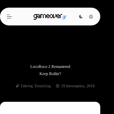
Μετάβαση
στο
περιεχόμενο
LocoRoco 2 Remastered
Keep Rollin'!
Γιάννης Τσιτσέλης
19 Ιανουαρίου, 2018