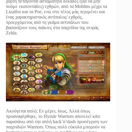
χάρτη πετάγονται ασταμάτητα δεκάδες (για να μην
πούμε εκατοντάδες) εχθρών, από τα Moblins μέχρι τα
Lizalfos και τα Poe, ενώ στο τέλος μάς περιμένει και
ένας χαρακτηριστικός αντίπαλος/ εχθρός,
προερχόμενος από τη γκάμα αντιπάλων που
βασανίζουν τους παίκτες στα παιχνίδια της σειράς
Zelda.
Ακούγεται απλό; Εν μέρει, ίσως. Αλλά όπως
προαναφέρθηκε, το Hyrule Warriors αποτελεί κάτι
παραπάνω από την απλή hack’n’slash προσέγγιση των
παιχνιδιών Warriors. Όπως πολύ εύκολα μπορούν να