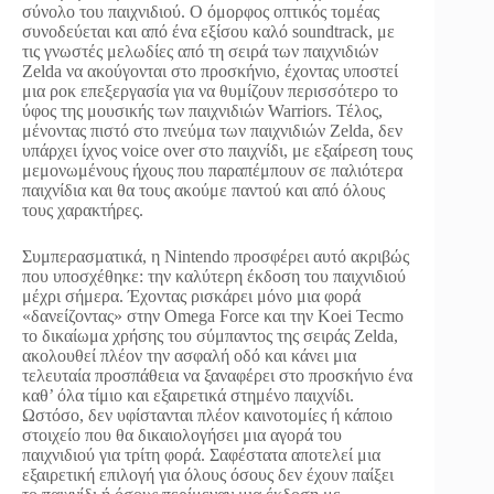
σύνολο του παιχνιδιού. Ο όμορφος οπτικός τομέας
συνοδεύεται και από ένα εξίσου καλό soundtrack, με
τις γνωστές μελωδίες από τη σειρά των παιχνιδιών
Zelda να ακούγονται στο προσκήνιο, έχοντας υποστεί
μια ροκ επεξεργασία για να θυμίζουν περισσότερο το
ύφος της μουσικής των παιχνιδιών Warriors. Τέλος,
μένοντας πιστό στο πνεύμα των παιχνιδιών Zelda, δεν
υπάρχει ίχνος voice over στο παιχνίδι, με εξαίρεση τους
μεμονωμένους ήχους που παραπέμπουν σε παλιότερα
παιχνίδια και θα τους ακούμε παντού και από όλους
τους χαρακτήρες.
Συμπερασματικά, η Nintendo προσφέρει αυτό ακριβώς
που υποσχέθηκε: την καλύτερη έκδοση του παιχνιδιού
μέχρι σήμερα. Έχοντας ρισκάρει μόνο μια φορά
«δανείζοντας» στην Omega Force και την Koei Tecmo
το δικαίωμα χρήσης του σύμπαντος της σειράς Zelda,
ακολουθεί πλέον την ασφαλή οδό και κάνει μια
τελευταία προσπάθεια να ξαναφέρει στο προσκήνιο ένα
καθ’ όλα τίμιο και εξαιρετικά στημένο παιχνίδι.
Ωστόσο, δεν υφίστανται πλέον καινοτομίες ή κάποιο
στοιχείο που θα δικαιολογήσει μια αγορά του
παιχνιδιού για τρίτη φορά. Σαφέστατα αποτελεί μια
εξαιρετική επιλογή για όλους όσους δεν έχουν παίξει