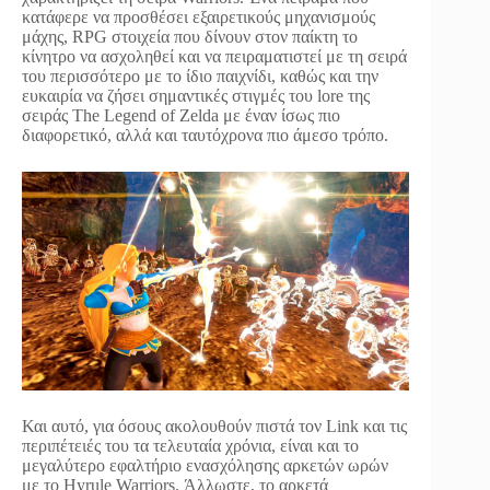
κατάφερε να προσθέσει εξαιρετικούς μηχανισμούς
μάχης, RPG στοιχεία που δίνουν στον παίκτη το
κίνητρο να ασχοληθεί και να πειραματιστεί με τη σειρά
του περισσότερο με το ίδιο παιχνίδι, καθώς και την
ευκαιρία να ζήσει σημαντικές στιγμές του lore της
σειράς The Legend of Zelda με έναν ίσως πιο
διαφορετικό, αλλά και ταυτόχρονα πιο άμεσο τρόπο.
Και αυτό, για όσους ακολουθούν πιστά τον Link και τις
περιπέτειές του τα τελευταία χρόνια, είναι και το
μεγαλύτερο εφαλτήριο ενασχόλησης αρκετών ωρών
με το Hyrule Warriors. Άλλωστε, το αρκετά