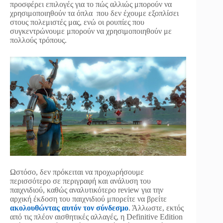
προσφέρει επιλογές για το πώς αλλιώς μπορούν να
χρησιμοποιηθούν τα όπλα που δεν έχουμε εξοπλίσει
στους πολεμιστές μας, ενώ οι ρουπίες που
συγκεντρώνουμε μπορούν να χρησιμοποιηθούν με
πολλούς τρόπους.
Ωστόσο, δεν πρόκειται να προχωρήσουμε
περισσότερο σε περιγραφή και ανάλυση του
παιχνιδιού, καθώς αναλυτικότερο review για την
αρχική έκδοση του παιχνιδιού μπορείτε να βρείτε
ακολουθώντας αυτόν τον σύνδεσμο
. Άλλωστε, εκτός
από τις πλέον αισθητικές αλλαγές, η Definitive Edition