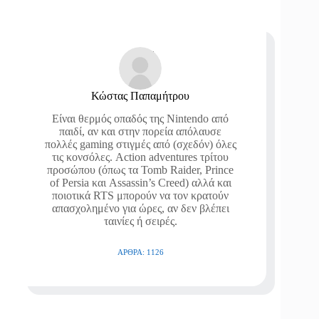
Κώστας Παπαμήτρου
Είναι θερμός οπαδός της Nintendo από
παιδί, αν και στην πορεία απόλαυσε
πολλές gaming στιγμές από (σχεδόν) όλες
τις κονσόλες. Action adventures τρίτου
προσώπου (όπως τα Tomb Raider, Prince
of Persia και Assassin’s Creed) αλλά και
ποιοτικά RTS μπορούν να τον κρατούν
απασχολημένο για ώρες, αν δεν βλέπει
ταινίες ή σειρές.
ΆΡΘΡΑ: 1126